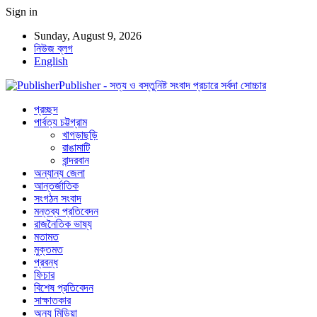
Sign in
Sunday, August 9, 2026
নিউজ ব্লগ
English
Publisher - সত্য ও বস্তুনিষ্ট সংবাদ প্রচারে সর্বদা সোচ্চার
প্রচ্ছদ
পার্বত্য চট্টগ্রাম
খাগড়াছড়ি
রাঙামাটি
বান্দরবান
অন্যান্য জেলা
আন্তর্জাতিক
সংগঠন সংবাদ
মন্তব্য প্রতিবেদন
রাজনৈতিক ভাষ্য
মতামত
মুক্তমত
প্রবন্ধ
ফিচার
বিশেষ প্রতিবেদন
সাক্ষাতকার
অন্য মিডিয়া