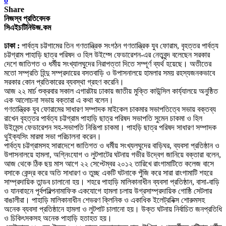
0
Share
নিজস্ব প্রতিবেদক
সিএইচটিনিউজ.কম
ঢাকা :
পার্বত্য চট্টগামের তিন গণতান্ত্রিক সংগঠন গণতান্ত্রিক যুব ফোরাম, বৃহত্তর পার্বত্য
চট্টগ্রাম পাহাড়ি ছাত্র পরিষদ ও হিল উইম্সে ফেডারেশন-এর নেতৃবৃন্দ বলেছেন সরকার
দেশে জাতিগত ও ধর্মীয় সংখ্যালঘুদের নিরাপত্তা দিতে সম্পূর্ণ ব্যর্থ হয়েছে। অতীতের
মতো সম্প্রতি হিন্দু সম্প্রদায়ের বসতবাড়ি ও উপাসনালয়ে হামলার সময় রহস্যজনকভাবে
সরকার কোন প্রতিকারের ব্যবস্থা গ্রহণ করেনি।
আজ ২২ মার্চ শুক্রবার সকাল এগারটায় ঢাকায় জাতীয় মুক্তি কাউন্সিল কার্য্যালয়ে অনুষ্ঠিত
এক আলোচনা সভায় বক্তারা এ কথা বলেন।
গণতান্ত্রিক যুব ফোরামের সাধারণ সম্পাদক মাইকেল চাকমার সভাপতিত্বে সভায় বক্তব্য
রাখেন বৃহত্তর পার্বত্য চট্টগ্রাম পাহাড়ি ছাত্র পরিষদ সভাপতি সুমেন চাকমা ও হিল
উইমেন্স ফেডারেশন সহ-সভাপতি নিরিূপা চাকমা। পাহড়ি ছাত্র পরিষদ সাধারণ সম্পাদক
থুইক্যসিং মারমা সভা পরিচালনা করেন।
পার্বত্য চট্টগ্রামসহ সারাদেশে জাতিগত ও ধর্মীয় সংখ্যলঘুদের বাড়িঘর, ব্যবসা প্রতিষ্ঠান ও
উপাসনালয়ে হামলা, অগ্নিংযোগ ও লুটপাটের ঘটনায় গভীর উদ্বেগ জানিয়ে বক্তারা বলেন,
আজ থেকে ঠিক ছয় মাস আগে ২২ সেপ্টেম্বর ২০১২ তারিখে রাংগামাটিতে কলেজ বাসে
বসাকে কেন্দ্র করে অতি সাধারণ ও তুচ্ছ একটি ঘটনাকে পুঁজি করে সারা রাংগামাটি শহরে
সাম্প্রদায়িক তান্ডব চালানো হয়। শহরে পাহাড়ি মালিকানাধীন ব্যবসা প্রতিষ্ঠান, বাসা-বাড়ি
ও যানবাহনে পূর্বপরিল্পনামাফিক একযোগে হামলা চলায় উগ্রসাম্প্রদায়িক গোষ্ঠি সেটলার
বাঙালীরা। পাহাড়ি মালিকানাধীন শেভরণ ক্লিনিক ও একাধিক ইলেট্রনিক্স শোরুমসহ
অনেক ব্যবসা প্রতিষ্ঠানে হামলা ও লুটপাট চালানো হয়। উক্ত ঘটনায় নির্বাচিত জনপ্রতিধি
ও চিকি
ৎ
সকসহ অনেক পাহাড়ি হতাহত হয়।