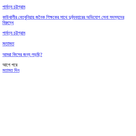
পার্বত্য চট্টগ্রাম
কাউখালীর বেতবুনিয়ায় জনৈক শিক্ষকের সাথে দুর্ব্যবহারের অভিযোগ সেনা সদস্যদের
বিরুদ্ধে
পার্বত্য চট্টগ্রাম
মতামত
আমরা কিসের জন্য লড়ছি?
আগে
পরে
মতামত দিন