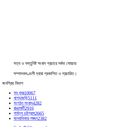
সত্য ও বস্তুনিষ্ট সংবাদ প্রচারে সর্বদা সোচ্চার
সম্পাদকমণ্ডলী দ্বারা প্রকাশিত ও প্রচারিত।
জনপ্রিয় বিভাগ
সব খবর
10067
খাগড়াছড়ি
5111
সংগঠন সংবাদ
4282
রাঙামাটি
2916
পার্বত্য চট্টগ্রাম
2665
মানবাধিকার লঙ্ঘন
2382