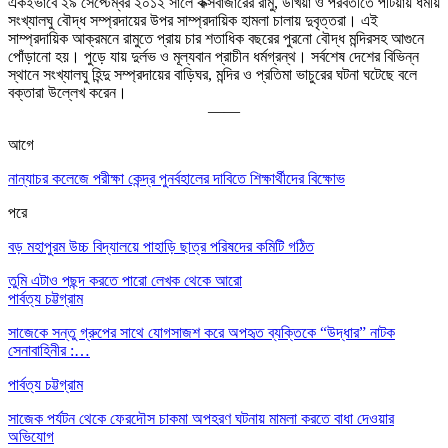
একইভাবে ২৯ সেপ্টেম্বর ২০১২ সালে কক্সবাজারের রামু, উখিয়া ও পরবর্তীতে পটিয়ায় ধর্মীয়
সংখ্যালঘু বৌদ্ধ সম্প্রদায়ের উপর সাম্প্রদায়িক হামলা চালায় দুবৃত্তরা। এই
সাম্প্রদায়িক আক্রমনে রামুতে প্রায় চার শতাধিক বছরের পুরনো বৌদ্ধ মন্দিরসহ আগুনে
পোঁড়ানো হয়। পুড়ে যায় দুর্লভ ও মূল্যবান প্রাচীন ধর্মগ্রন্থ। সর্বশেষ দেশের বিভিন্ন
স্থানে সংখ্যালঘু হিন্দু সম্প্রদায়ের বাড়িঘর, মন্দির ও প্রতিমা ভাচুরের ঘটনা ঘটেছে বলে
বক্তারা উল্লেখ করেন।
——
আগে
নান্যাচর কলেজে পরীক্ষা কেন্দ্র পুনর্বহালের দাবিতে শিক্ষার্থীদের বিক্ষোভ
পরে
বড় মহাপুরম উচ্চ বিদ্যালয়ে পাহাড়ি ছাত্র পরিষদের কমিটি গঠিত
তুমি এটাও পছন্দ করতে পারো
লেখক থেকে আরো
পার্বত্য চট্টগ্রাম
সাজেকে সন্তু গ্রুপের সাথে যোগসাজশ করে অপহৃত ব্যক্তিকে “উদ্ধার” নাটক
সেনাবাহিনীর :…
পার্বত্য চট্টগ্রাম
সাজেক পর্যটন থেকে ফেরদৌস চাকমা অপহরণ ঘটনায় মামলা করতে বাধা দেওয়ার
অভিযোগ