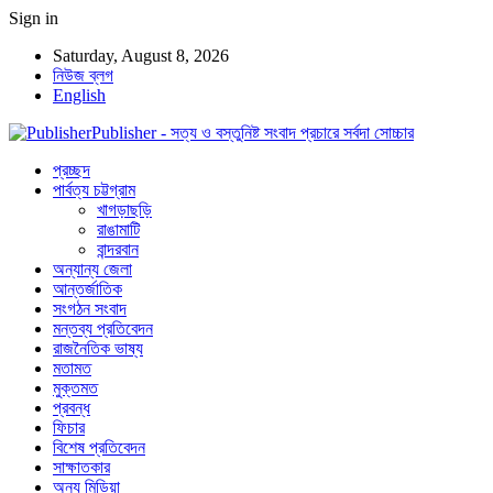
Sign in
Saturday, August 8, 2026
নিউজ ব্লগ
English
Publisher - সত্য ও বস্তুনিষ্ট সংবাদ প্রচারে সর্বদা সোচ্চার
প্রচ্ছদ
পার্বত্য চট্টগ্রাম
খাগড়াছড়ি
রাঙামাটি
বান্দরবান
অন্যান্য জেলা
আন্তর্জাতিক
সংগঠন সংবাদ
মন্তব্য প্রতিবেদন
রাজনৈতিক ভাষ্য
মতামত
মুক্তমত
প্রবন্ধ
ফিচার
বিশেষ প্রতিবেদন
সাক্ষাতকার
অন্য মিডিয়া