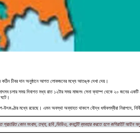
ে কঠিন চীবর দান অনুষ্ঠানে আগত লোকজনের মধ্যে আতঙ্ক দেখা দেয়।
র দানোৎসব চলার সময় দিবাগত মধ্য রাত ১২টার সময় মাজলং সেনা ক্যাম্প থেকে ২০ জনের
ত ঘটে।
্ঠার মধ্যে রয়েছে। এমন অবস্থা অব্যাহত থাকলে বৌদ্ধ ধর্মাবলম্বীরা নিরাপদে, নির্বিঘ্নে 
ত প্রচারিত কোন সংবাদ, তথ্য, ছবি ,ভিডিও, কনটেন্ট ব্যবহার করতে হলে কপিরাইট আইন অন