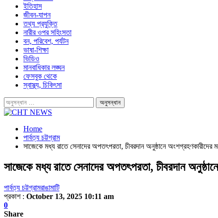
ইতিহাস
জীবন-যাপন
তথ্য প্রযুক্তি
নারীর ওপর সহিংসতা
বন, পরিবেশ, পর্যটন
ভাষা-শিক্ষা
ভিডিও
মানবাধিকার লঙ্ঘন
ফেসবুক থেকে
স্বাস্থ্য, চিকিৎসা
Home
পার্বত্য চট্টগ্রাম
সাজেকে মধ্য রাতে সেনাদের অপতৎপরতা, চীবরদান অনুষ্ঠানে অংশগ্রহণকারীদের 
সাজেকে মধ্য রাতে সেনাদের অপতৎপরতা, চীবরদান অনুষ্ঠা
পার্বত্য চট্টগ্রাম
রাঙামাটি
প্রকাশ :
October 13, 2025 10:11 am
0
Share