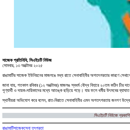
সাজেক প্রতিনিধি, সিএইচটি নিউজ
সোমবার, ১৩ অক্টোবর ২০২৫
রাঙামাটির সাজেক ইউনিয়নের মাজলঙে মধ্য রাতে সেনাবাহিনীর অপতৎপরতার কারণে সেখান
জানা যায়, গতকাল রবিবার (১২ অক্টোবর) মাজলঙ স্বধর্ম বৌদ্ধ বিহারে ২০তম কঠিন চী
পূণ্যার্থী ও দায়ক-দায়িকাদের মধ্যে আতঙ্ক ছড়িয়ে পড়ে। যার ফলে ধর্মীয় উৎসবের ব্যাঘা
স্থানীয়রা অভিযোগ করে বলেন, রাত-বিরাতে সেনাবাহিনীর এমন অপতৎপরতায় জনগণ উদ্বেগ-উৎকণ
সিএইচটি নিউজে প্রকাশি
রাঙামাটি
সাজেক
সেনা তৎপরতা