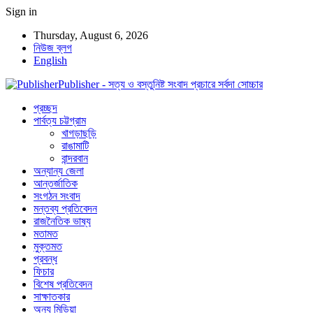
Sign in
Thursday, August 6, 2026
নিউজ ব্লগ
English
Publisher - সত্য ও বস্তুনিষ্ট সংবাদ প্রচারে সর্বদা সোচ্চার
প্রচ্ছদ
পার্বত্য চট্টগ্রাম
খাগড়াছড়ি
রাঙামাটি
বান্দরবান
অন্যান্য জেলা
আন্তর্জাতিক
সংগঠন সংবাদ
মন্তব্য প্রতিবেদন
রাজনৈতিক ভাষ্য
মতামত
মুক্তমত
প্রবন্ধ
ফিচার
বিশেষ প্রতিবেদন
সাক্ষাতকার
অন্য মিডিয়া