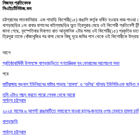
নিজস্ব প্রতিবেদক
সিএইচটিনিউজ.কম
চট্টগ্রামের সাতকানিয়ায় এক পাহাড়ি কিশোরী(১৫) বাঙালি কর্তৃক ধর্ষিত হওয়ার খবর পাওয়
খাগড়াছড়ির ১নং রাবার বাগানের বাইল্যাছড়ির অ্ন্ত ত্রিপুরার মেয়ে ওই কিশোরী প্রতিবেশী টিন
জানা গেছে, বৃহস্পতিবার দিবাগত রাত আনুমানিক ২টার সময় ওই কিশোরী(১৫) প্রকৃতির ডাকে 
ত্রিপুরা তাকে খোঁজাখুজির পর বাসা থেকে কিছু দূরে জমির পাশ থেকে ওই কিশোরীকে উদ্ধার
আগে
প্রতিষ্ঠাবার্ষিকী উপলক্ষে খাগড়াছড়িতে গণতান্ত্রিক যুব ফোরামের আলোচনা সভা
পরে
মাটিরাঙ্গায় বড়নাল ইউনিয়নের মাষ্টার পাড়ায় ‘হামলা’ ও ‘গুলির’ ঘটনায় ইউপিডিএফ জড়িত 
তুমি এটাও পছন্দ করতে পারো
লেখক থেকে আরো
পার্বত্য চট্টগ্রাম
২০২৪ সালের ৬ আগস্ট রাঙামাটিতে সমাবেশে যাওয়া ছাত্র-জনতার ওপর যেভাবে হামলা চা
খাগড়াছড়ি
পার্বত্য চট্টগ্রাম