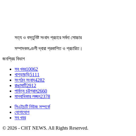
সত্য ও বস্তুনিষ্ট সংবাদ প্রচারে সর্বদা সোচ্চার
সম্পাদকমণ্ডলী দ্বারা প্রকাশিত ও প্রচারিত।
জনপ্রিয় বিভাগ
সব খবর
10062
খাগড়াছড়ি
5111
সংগঠন সংবাদ
4282
রাঙামাটি
2912
পার্বত্য চট্টগ্রাম
2660
মানবাধিকার লঙ্ঘন
2378
সিএইচটি নিউজ সম্পর্কে
যোগাযোগ
সব খবর
© 2026 - CHT NEWS. All Rights Reserved.