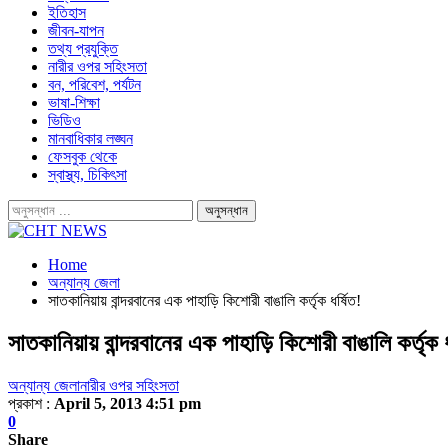
ইতিহাস
জীবন-যাপন
তথ্য প্রযুক্তি
নারীর ওপর সহিংসতা
বন, পরিবেশ, পর্যটন
ভাষা-শিক্ষা
ভিডিও
মানবাধিকার লঙ্ঘন
ফেসবুক থেকে
স্বাস্থ্য, চিকিৎসা
Home
অন্যান্য জেলা
সাতকানিয়ায় বান্দরবানের এক পাহাড়ি কিশোরী বাঙালি কর্তৃক ধর্ষিত!
সাতকানিয়ায় বান্দরবানের এক পাহাড়ি কিশোরী বাঙালি কর্তৃক ধ
অন্যান্য জেলা
নারীর ওপর সহিংসতা
প্রকাশ :
April 5, 2013 4:51 pm
0
Share