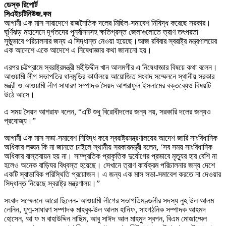
ডেস্ক রিপোর্ট
সিএইচটিনিউজ.কম
আগামী এক মাস সারাদেশে রাজনৈতিক দলের মিছিল-সমাবেশ নিষিদ্ধ করেছে সরকার।
ঘূর্ণিঝড় মহাসেনে দূর্গতদের পুনর্বাসনসহ ক্ষতিগ্রস্ত জেলাগুলোতে ত্রাণ ত
ৎ
পরতা
সুষ্ঠুভাবে
পরিচালনার জন্য এ সিদ্ধান্ত নেওয়া হয়েছে।
আজ রবিবার স্বরাষ্ট্র মন্ত্রণালয়ের
এক আদেশে একে আদেশে এ নিষেধাজ্ঞার কথা জানানো হয়।
এরপর চট্টগ্রামে স্বরাষ্ট্রমন্ত্রী মহীউদ্দীন খান আলমগীর এ নিষেধাজ্ঞার বিষয়ে কথা বলেন।
আওয়ামী লীগ সভাপতির ধানমন্ডির কার্যালয়ে আয়োজিত সংবাদ সম্মেলনে স্থানীয় সরকার
মন্ত্রী ও আওয়ামী লীগ সাধারণ সম্পাদক সৈয়দ আশরাফুল ইসলামের বক্তব্যেও বিষয়টি
উঠে আসে।
এ সময় সৈয়দ আশরাফ বলেন, “এটি শুধু বিরোধীদলের জন্য নয়, সরকারি দলের জন্যও
প্রযোজ্য।”
আগামী এক মাস সভা-সমাবেশ নিষিদ্ধ করে স্বরাষ্ট্রমন্ত্রণালয়ের আদেশ জারি সাংবিধানিক
অধিকার লঙ্ঘন কি না জানতে চাইলে স্থানীয় সরকারমন্ত্রী বলেন, ‘সব সময় সাংবিধানিক
অধিকার বাস্তবায়ন হয় না। সাম্প্রতিক প্রাকৃতিক দুর্যোগের প্রভাবে মৃত্যুর হার বেশি না
হলেও অনেক বাড়িঘর বিধ্বস্ত হয়েছে। সেখানে ত্রাণ কার্যক্রম পরিচালনার জন্য দেশে
একটি স্বাভাবিক পরিস্থিতি প্রয়োজন। এ জন্য এক মাস সভা-সমাবেশ করতে না দেওয়ার
সিদ্ধান্ত নিয়েছে স্বরাষ্ট্র মন্ত্রণালয়।”
সংবাদ সম্মেলনে আরো ছিলেন- আওয়ামী লীগের সভাপতিমণ্ডলীর সদস্য নুহ উল আলম
লেনিন, যুগ্ম-সাধারণ সম্পাদক মাহবুব-উল আলম হানিফ, সাংগঠনিক সম্পাদক আহমদ
হোসেন, আ ফ ম বাহাউদ্দিন নাছিম, আবু সাঈদ আল মাহমুদ স্বপন, বিএম মোজাম্মেল