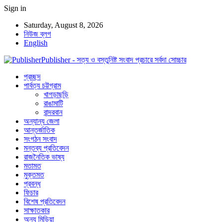
Sign in
Saturday, August 8, 2026
নিউজ ব্লগ
English
Publisher - সত্য ও বস্তুনিষ্ট সংবাদ প্রচারে সর্বদা সোচ্চার
প্রচ্ছদ
পার্বত্য চট্টগ্রাম
খাগড়াছড়ি
রাঙামাটি
বান্দরবান
অন্যান্য জেলা
আন্তর্জাতিক
সংগঠন সংবাদ
মন্তব্য প্রতিবেদন
রাজনৈতিক ভাষ্য
মতামত
মুক্তমত
প্রবন্ধ
ফিচার
বিশেষ প্রতিবেদন
সাক্ষাতকার
অন্য মিডিয়া