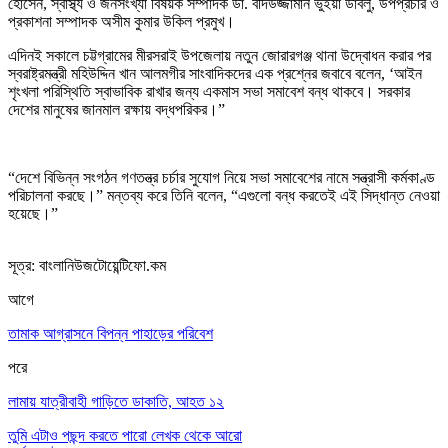
হোসেন, স্বাস্থ্য ও জনসংখ্যা বিষয়ক সম্পাদক ডা. বদিউজ্জামান ভুইয়া ডাবলু, উপপ্রচার ও
প্রকাশনা সম্পাদক অসীম কুমার উকিল প্রমুখ।
এদিনই সকালে চট্টগ্রামের মীরসরাই উপজেলায় নতুন জোরারগঞ্জ থানা উদ্বোধন করার পর
স্বরাষ্ট্রমন্ত্রী মহিউদ্দিন খান আলমগীর সাংবাদিকদের এক প্রশ্নের জবাবে বলেন, ‘আইন
শৃংখলা পরিস্থিতি স্বাভাবিক রাখার জন্য একমাস সভা সমাবেশ বন্ধ থাকবে। সরকার
দেশের মানুষের জানমাল রক্ষায় বদ্ধপরিকর।”
“দেশে বিভিন্ন সংগঠন গণতন্ত্র চর্চার সুযোগ নিয়ে সভা সমাবেশের নামে সন্ত্রাসী কর্মকাণ্ড
পরিচালনা করছে।” মন্তব্য করে তিনি বলেন, “এগুলো বন্ধ করতেই এই সিদ্ধান্ত নেওয়া
হয়েছে।”
সূত্র: বাংলানিউজটোয়েন্টিফো.কম
আগে
তামাক আগ্রাসনে বিপন্ন পাহাড়ের পরিবেশ
পরে
লামায় যাত্রীবাহী গাড়িতে ডাকাতি, আহত ১২
তুমি এটাও পছন্দ করতে পারো
লেখক থেকে আরো