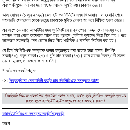
এবং পক্ষীমুড়ো এলাকার মনো মহাজন পাড়ায় সুমতি রঞ্জন চাকমার ছেলে।
আজ সোমবার (১ জুন ২০২৬) বেলা ২টা ৩০ মিনিটের সময় জিজ্ঞাসাবাদ ও হয়রানি শেষে
মহালছড়ি সেনাজোন থেকে রুহেন্দু চাকমাকে মুক্তি দেওয়া হয় বলে নিশ্চিত হওয়া গেছে।
এর আগে ভোররাত আড়াইটার সময় ধুমনিঘাট সেনা ক্যাম্পের একদল সেনা সদস্য মনো
মহাজন পাড়া থেকে তাদেরকে আটক করে প্রথমে ধুমনিঘাট ক্যাম্পে নিয়ে নিয়ে যায়। পরে
তাদেরকে মহালছড়ি সেনা জোনে নিয়ে গিয়ে শারীরিক ও মানসিক নির্যাতন করা হয়।
যে তিন ইউপিডিএফ সদস্যকে থানায় হস্তান্তর করা হয়েছে তারা হলেন- চিংখিউ
মারমা(৪০), বাবুল চাকমা (২৭) ও চুন্দি লাল চাকমা (৪৭)। তবে তাদের বিরুদ্ধে কী মামলা
দেওয়া হয়েছে তা এখনো জানা যায়নি।
* আটকের খবরটি পড়ুন:
<<
সিন্দুকছড়িতে সেনাবাহিনী কর্তৃক চার ইউপিডিএফ সদস্যকে আটক
সিএইচটি নিউজে প্রকাশিত প্রচারিত কোন সংবাদ, তথ্য, ছবি ,ভিডিও, কনটেন্ট ব্যবহার
করতে হলে কপিরাইট আইন অনুসরণ করে ব্যবহার করুন।
আটক
ইউপিডিএফ সদস্য
মহালছড়ি
সিন্দুকছড়ি
আগে