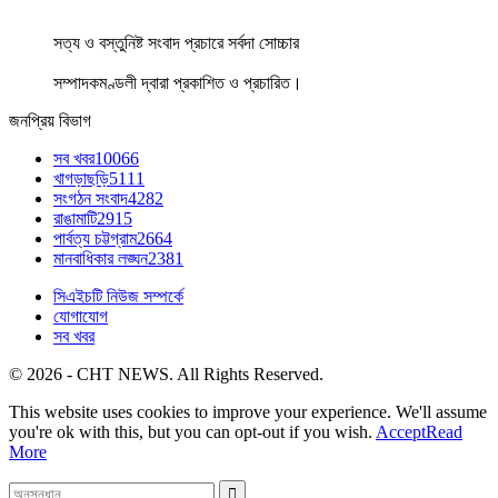
সত্য ও বস্তুনিষ্ট সংবাদ প্রচারে সর্বদা সোচ্চার
সম্পাদকমণ্ডলী দ্বারা প্রকাশিত ও প্রচারিত।
জনপ্রিয় বিভাগ
সব খবর
10066
খাগড়াছড়ি
5111
সংগঠন সংবাদ
4282
রাঙামাটি
2915
পার্বত্য চট্টগ্রাম
2664
মানবাধিকার লঙ্ঘন
2381
সিএইচটি নিউজ সম্পর্কে
যোগাযোগ
সব খবর
© 2026 - CHT NEWS. All Rights Reserved.
This website uses cookies to improve your experience. We'll assume
you're ok with this, but you can opt-out if you wish.
Accept
Read
More