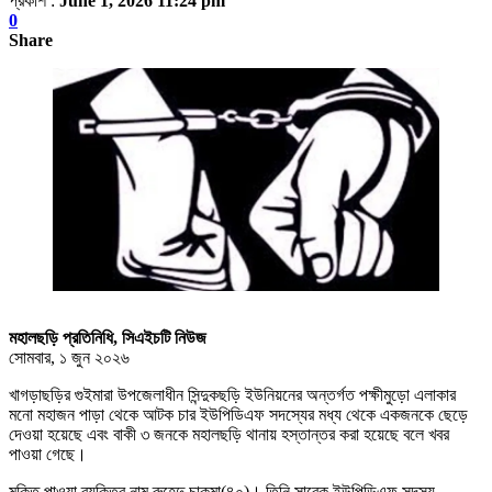
প্রকাশ :
June 1, 2026 11:24 pm
0
Share
মহালছড়ি প্রতিনিধি, সিএইচটি নিউজ
সোমবার, ১ জুন ২০২৬
খাগড়াছড়ির গুইমারা উপজেলাধীন সিন্দুকছড়ি ইউনিয়নের অন্তর্গত পক্ষীমুড়ো এলাকার
মনো মহাজন পাড়া থেকে আটক চার ইউপিডিএফ সদস্যের মধ্য থেকে একজনকে ছেড়ে
দেওয়া হয়েছে এবং বাকী ৩ জনকে মহালছড়ি থানায় হস্তান্তর করা হয়েছে বলে খবর
পাওয়া গেছে।
মুক্তি পাওয়া ব্যক্তির নাম রুহেন্দু চাকমা(৪০)। তিনি সাবেক ইউপিডিএফ সদস্য