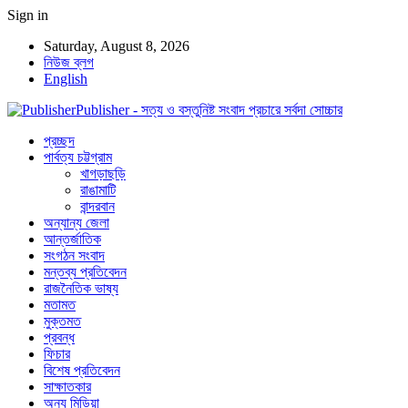
Sign in
Saturday, August 8, 2026
নিউজ ব্লগ
English
Publisher - সত্য ও বস্তুনিষ্ট সংবাদ প্রচারে সর্বদা সোচ্চার
প্রচ্ছদ
পার্বত্য চট্টগ্রাম
খাগড়াছড়ি
রাঙামাটি
বান্দরবান
অন্যান্য জেলা
আন্তর্জাতিক
সংগঠন সংবাদ
মন্তব্য প্রতিবেদন
রাজনৈতিক ভাষ্য
মতামত
মুক্তমত
প্রবন্ধ
ফিচার
বিশেষ প্রতিবেদন
সাক্ষাতকার
অন্য মিডিয়া