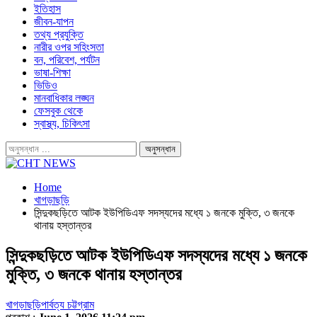
ইতিহাস
জীবন-যাপন
তথ্য প্রযুক্তি
নারীর ওপর সহিংসতা
বন, পরিবেশ, পর্যটন
ভাষা-শিক্ষা
ভিডিও
মানবাধিকার লঙ্ঘন
ফেসবুক থেকে
স্বাস্থ্য, চিকিৎসা
Home
খাগড়াছড়ি
সিন্দুকছড়িতে আটক ইউপিডিএফ সদস্যদের মধ্যে ১ জনকে মুক্তি, ৩ জনকে
থানায় হস্তান্তর
সিন্দুকছড়িতে আটক ইউপিডিএফ সদস্যদের মধ্যে ১ জনকে
মুক্তি, ৩ জনকে থানায় হস্তান্তর
খাগড়াছড়ি
পার্বত্য চট্টগ্রাম