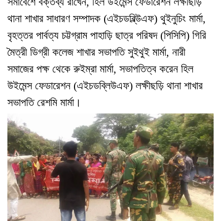
সমাবেশে বক্তব্য রাখেন, হিল উইমেন্স ফেডারেশন লক্ষীছড়ি
থানা শাখার সাধারণ সম্পাদক (এইচডব্লি্উএফ) থুইনুচিং মার্মা,
বৃহত্তর পার্বত্য চট্টগ্রাম পাহাড়ি ছাত্র পরিষদ (পিসিপি) গিরি
মৈত্রী ডিগ্রী কলেজ শাখার সভাপতি সুইথুই মার্মা, নারী
সমাজের পক্ষ থেকে রুইম্রা মার্মা, সভাপতিত্ব করেন হিল
উইমেন্স ফেডারেশন (এইচডব্লিউএফ) লক্ষীছড়ি থানা শাখার
সভাপতি রেশমি মার্মা।