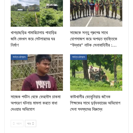
খাগড়াছড়ির গামারিঢালায় পাহাড়ির
সাজেকে সন্তু গ্রুপের সাথে
জমি বেদখল করে সেটলারদের ঘর
যোগসাজশ করে অপহৃত ব্যক্তিকে
নির্মাণ
“উদ্ধার” নাটক সেনাবাহিনীর :…
পার্বত্য চট্টগ্রাম
পার্বত্য চট্টগ্রাম
সাজেক পর্যটন থেকে ফেরদৌস চাকমা
কাউখালীর বেতবুনিয়ায় জনৈক
অপহরণ ঘটনায় মামলা করতে বাধা
শিক্ষকের সাথে দুর্ব্যবহারের অভিযোগ
দেওয়ার অভিযোগ
সেনা সদস্যদের বিরুদ্ধে
আগে
পরে