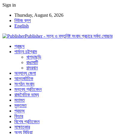
Sign in
Thursday, August 6, 2026
নিউজ ব্লগ
English
Publisher - সত্য ও বস্তুনিষ্ট সংবাদ প্রচারে সর্বদা সোচ্চার
প্রচ্ছদ
পার্বত্য চট্টগ্রাম
খাগড়াছড়ি
রাঙামাটি
বান্দরবান
অন্যান্য জেলা
আন্তর্জাতিক
সংগঠন সংবাদ
মন্তব্য প্রতিবেদন
রাজনৈতিক ভাষ্য
মতামত
মুক্তমত
প্রবন্ধ
ফিচার
বিশেষ প্রতিবেদন
সাক্ষাতকার
অন্য মিডিয়া