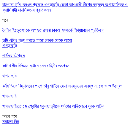
রামগড়ে ভূমি বেদখল প্রসঙ্গে খাগড়াছড়ি জেলা আওয়ামী লীগের বক্তব্য অগণতান্ত্রিক ও
ফ্যাসিবাদী মানসিকতার প্রতিফলন
পরে
দৈনিক ইত্তেফাকে অপহৃত কল্পনা চাকমা সম্পর্কে মিথ্যাচারের প্রতিবাদ
তুমি এটাও পছন্দ করতে পারো
লেখক থেকে আরো
খাগড়াছড়ি
পার্বত্য চট্টগ্রাম
কাউখালীর বিভিন্ন স্থানে সেনাবাহিনীর তৎপরতা
খাগড়াছড়ি
বর্মাছড়িতে বিদ্যালয়ের পাশে তাঁবু খাটিয়ে সেনা সদস্যদের অবস্থান, ক্ষোভ ও উদ্বেগ
খাগড়াছড়ি
খাগড়াছড়িতে ৫ম শ্রেণির স্কুলছাত্রীকে ধর্ষণের অভিযোগে যুবক আটক
আগে
পরে
মতামত দিন