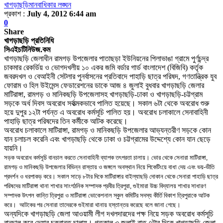
খাগড়াছড়ি
মানবাধিকার লঙ্ঘন
প্রকাশ :
July 4, 2012 6:44 am
0
Share
খাগড়াছড়ি প্রতিনিধি
সিএইচটিনিউজ.কম
খাগড়াছড়ি জেলাধীন রামগড় উপজেলার পাতাছড়া ইউনিয়নের পিলাভাঙা গ্রামে পুর্ণচন্দ্র
চাকমার রেকর্ডিয় ও ভোগদখলীয় ১০ একর জমি বর্ডার গার্ড বাংলাদেশ (বিজিবি) কর্তৃক
জবরদখল ও বেআইনী সেটলার পুনর্বাসনের প্রতিবাদে পাহাড়ি ছাত্র পরিষদ
,
গণতান্ত্রিক যুব
ফোরাম ও হিল উইমেন্স ফেডারেশনের ডাকে আজ ৪ জুলাই বুধবার খাগড়াছড়ি জেলার
মাটিরাঙ্গা
,
রামগড় ও মানিকছড়ি উপজেলাসহ খাগড়াছড়ি-ঢাকা ও খাগড়াছড়ি-চট্টগ্রাম
সড়কে অর্ধ দিবস অবরোধ সর্বাত্মকভাবে পালিত হয়েছে
।
সকাল ৬টা থেকে অবরোধ শুরু
হয়ে দুপুর ১২টা পর্যন্ত এ অবরোধ কর্মসূচি পালিত হয়
।
অবরোধ চলাকালে সেনাবাহিনী
পাহাড়ি ছাত্র পরিষদের তিন কর্মীকে আটক করেছে
।
অবরোধ চলাকালে মাটিরাঙ্গা
,
রামগড় ও মানিকছড়ি উপজেলার আভ্যন্তরীণ সড়কে কোন
যান চলাচল করেনি এবং খাগড়াছড়ি থেকে ঢাকা ও চট্টগ্রামের উদ্দেশ্যে কোন যান ছেড়ে
যায়নি
।
সড়ক অবরোধ কর্মসূচি বানচাল করতে সেনাবাহিনী ব্যাপক তৎপরতা চালায়
।
ভোর থেকে সেনারা মাটিরাঙ্গা
,
রামগড় ও মানিকছড়ি উপজেলার বিভিন্ন রাস্তায় ও জঙ্গলে অবস্থান নিয়ে পিকেটিংয়ে বাধা দেয় এবং ভয়-ভীতি
প্রদর্শন ও ধরপাকড় করে
।
সকাল সাড়ে ৮টার দিকে মাটিরাঙ্গার বাইল্যাছড়ি দোকান থেকে সেনারা পাহাড়ি ছাত্র
পরিষদের মাটিরাঙ্গা থানা শাখার সাংগঠনিক সম্পাদক প্রবীর ত্রিপুরা
,
গুইমারা উচ্চ বিদ্যালয় শাখার সাধারণ
সম্পাদক উৎপল কান্তি ত্রিপুরা ও মাটিরাঙ্গা ভোকেশনাল স্কুল কমিটির সদস্য কীর্তি বিকাশ ত্রিপুরাকে আটক
করে
।
আটকের পর সেনারা তাদেরকে গুইমারা থানায় হস্তান্তর করেছে বলে জানা গেছে।
অন্যদিকে খাগড়াছড়ি জেলা আওয়ামী লীগ দখলদারদের পক্ষ নিয়ে সড়ক অবরোধ কর্মসূচি
বানচাল করে দেয়ার চক্রান্ত চালায়
।
গতকাল ৩ জুলাই রাত ৭টার দিকে খাগড়াছড়ি জেলা