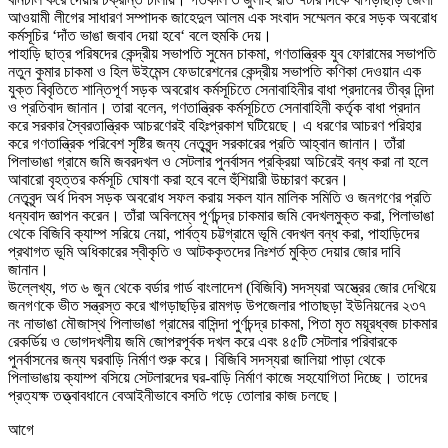
আওয়ামী লীগের সাধারণ সম্পাদক জাহেদুল আলম এক সংবাদ সম্মেলন করে সড়ক অবরোধ
কর্মসূচির
‘
দাঁত ভাঙা জবাব দেয়া হবে
‘
বলে হুমকি দেয়
।
পাহাড়ি ছাত্র পরিষদের কেন্দ্রীয় সভাপতি সুমেন চাকমা
,
গণতান্ত্রিক যুব ফোরামের সভাপতি
নতুন কুমার চাকমা ও হিল উইমেন্স ফেডারেশনের কেন্দ্রীয় সভাপতি কণিকা দেওয়ান এক
যুক্ত বিবৃতিতে শান্তিপূর্ণ সড়ক অবরোধ কর্মসূচিতে সেনাবাহিনীর বাধা প্রদানের তীব্র নিন্দা
ও প্রতিবাদ জানান
।
তারা বলেন
,
গণতান্ত্রিক কর্মসূচিতে সেনাবাহিনী কর্তৃক বাধা প্রদান
করে সরকার স্বৈরতান্ত্রিক আচরণেরই বহিঃপ্রকাশ ঘটিয়েছে
।
এ ধরণের আচরণ পরিহার
করে গণতান্ত্রিক পরিবেশ সৃষ্টির জন্য নেতৃবৃন্দ সরকারের প্রতি আহ্বান জানান
।
তাঁরা
পিলাভাঙা গ্রামে জমি জবরদখল ও সেটলার পুনর্বাসন প্রক্রিয়া অচিরেই বন্ধ করা না হলে
আবারো বৃহত্তর কর্মসূচি ঘোষণা করা হবে বলে হুঁশিয়ারী উচ্চারণ করেন
।
নেতৃবৃন্দ অর্ধ দিবস সড়ক অবরোধ সফল করায় সকল যান মালিক সমিতি ও জনগণের প্রতি
ধন্যবাদ জ্ঞাপন করেন
।
তাঁরা অবিলম্বে পূর্ণচন্দ্র চাকমার জমি বেদখলমুক্ত করা
,
পিলাভাঙা
থেকে বিজিবি ক্যাম্প সরিয়ে নেয়া
,
পার্বত্য চট্টগ্রামে ভূমি বেদখল বন্ধ করা
,
পাহাড়িদের
প্রথাগত ভূমি অধিকারের স্বীকৃতি ও আটককৃতদের নিঃশর্ত মুক্তি দেয়ার জোর দাবি
জানান
।
উল্লেখ্য
,
গত ৬ জুন থেকে বর্ডার গার্ড বাংলাদেশ (বিজিবি) সদস্যরা অস্ত্রের জোর দেখিয়ে
জনগণকে ভীত সন্ত্রস্ত করে খাগড়াছড়ির রামগড় উপজেলার পাতাছড়া ইউনিয়নের ২৩৭
নং নাভাঙা মৌজাস্থ পিলাভাঙা গ্রামের বাসিন্দা পুর্ণচন্দ্র চাকমা
,
পিতা মৃত ময়ূরধ্বজ চাকমার
রেকর্ডিয় ও ভোগদখলীয় জমি জোপরপূর্বক দখল করে এবং ৪৫টি সেটলার পরিবারকে
পুনর্বাসনের জন্য ঘরবাড়ি নির্মাণ শুরু করে
।
বিজিবি সদস্যরা জালিয়া পাড়া থেকে
পিলাভাঙায় ক্যাম্প বসিয়ে সেটলারদের ঘর-বাড়ি নির্মাণ কাজে সহযোগিতা দিচ্ছে
।
তাদের
প্রত্যক্ষ তত্ত্বাবধানে বেআইনীভাবে বসতি গড়ে তোলার কাজ চলছে
।
আগে