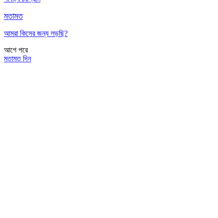
মতামত
আমরা কিসের জন্য লড়ছি?
আগে
পরে
মতামত দিন