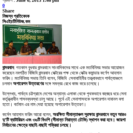
প্রকাশ :
June 6, 2013 1:46 pm
0
Share
নিজস্ব প্রতিবেদক
সিএইচটিনিউজ.কম
বান্দরবান
: গতকাল বুধবার বান্দরবানে সাংবাদিকদের সাথে এক মতবিনিময় সভার আয়োজন
করেছেন নবগঠিত বিজিবি বান্দরবান সেক্টরের পক্ষ থেকে সেক্টর কমান্ডার কর্ণেল আহসান
ফরিদ। মতবিনিময় সভায় তিনি বলেন, বিজিবি সেনাবাহিনীর তত্ত্বাবধানে পার্বত্যাঞ্চলে
চলমান
অপারেশন উত্তরণের
সঙ্গে সমন্বয় রেখে কাজ করে চলেছে।
উল্লেখ্য, পার্বত্য চট্টগ্রামে দেশের অন্যান্য এলাকা থেকে পৃথকভাবে বহুবছর ধরে সেনা
কর্তৃত্ত্বাধীন শাসনব্যবস্থা চালু আছে। পূর্বে এই সেনাশাসনকে অপারেশান দাবানল বলা
হতো। বর্তমান এর নাম দেয়া হয়েছে অপারেশান উত্তরণ।
কর্নেল আহসান ফরিদ আরো বলেন,
অরক্ষিত সীমান্তাঞ্চল সুরক্ষায় বান্দরবানে নতুন আরও
দু’টি ব্যাটারিয়ন এবং ৩৬টি বিওপি (সীমান্ত নিরাত্তা চৌকি) স্থাপন করা হবে। জায়গা
নির্বাচনের ক্ষেত্রে যাছাই-বাছাই পক্রিয়া চলছে।