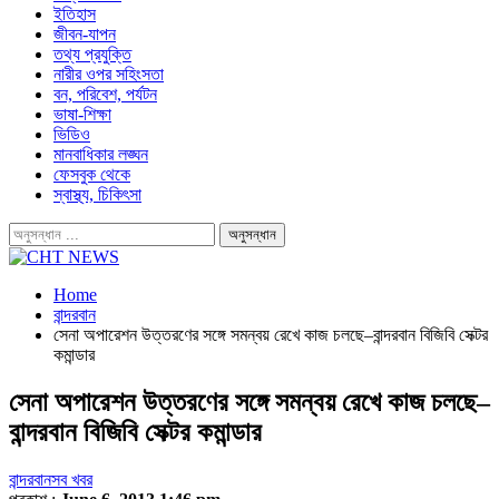
ইতিহাস
জীবন-যাপন
তথ্য প্রযুক্তি
নারীর ওপর সহিংসতা
বন, পরিবেশ, পর্যটন
ভাষা-শিক্ষা
ভিডিও
মানবাধিকার লঙ্ঘন
ফেসবুক থেকে
স্বাস্থ্য, চিকিৎসা
Home
বান্দরবান
সেনা অপারেশন উত্তরণের সঙ্গে সমন্বয় রেখে কাজ চলছে–বান্দরবান বিজিবি সেক্টর
কমান্ডার
সেনা অপারেশন উত্তরণের সঙ্গে সমন্বয় রেখে কাজ চলছে–
বান্দরবান বিজিবি সেক্টর কমান্ডার
বান্দরবান
সব খবর