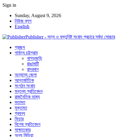
Sign in
Sunday, August 9, 2026
নিউজ ব্লগ
English
Publisher - সত্য ও বস্তুনিষ্ট সংবাদ প্রচারে সর্বদা সোচ্চার
প্রচ্ছদ
পার্বত্য চট্টগ্রাম
খাগড়াছড়ি
রাঙামাটি
বান্দরবান
অন্যান্য জেলা
আন্তর্জাতিক
সংগঠন সংবাদ
মন্তব্য প্রতিবেদন
রাজনৈতিক ভাষ্য
মতামত
মুক্তমত
প্রবন্ধ
ফিচার
বিশেষ প্রতিবেদন
সাক্ষাতকার
অন্য মিডিয়া