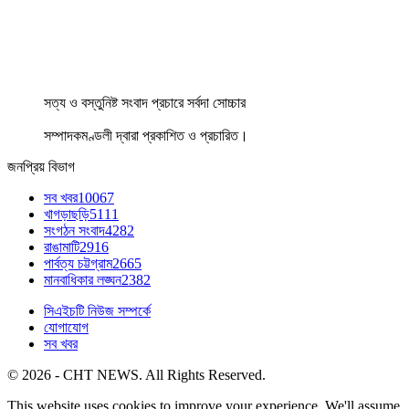
সত্য ও বস্তুনিষ্ট সংবাদ প্রচারে সর্বদা সোচ্চার
সম্পাদকমণ্ডলী দ্বারা প্রকাশিত ও প্রচারিত।
জনপ্রিয় বিভাগ
সব খবর
10067
খাগড়াছড়ি
5111
সংগঠন সংবাদ
4282
রাঙামাটি
2916
পার্বত্য চট্টগ্রাম
2665
মানবাধিকার লঙ্ঘন
2382
সিএইচটি নিউজ সম্পর্কে
যোগাযোগ
সব খবর
© 2026 - CHT NEWS. All Rights Reserved.
This website uses cookies to improve your experience. We'll assume