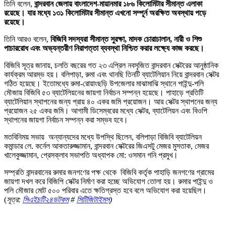
তিনি বলেন,
বান্দরবান জেলায় বাংলাদেশ-মায়ানমার ১৮৬ কিলোমিটার সীমান্ত এলাকা
রয়েছে। যার মধ্যে ১৩১ কিলোমিটার সীমান্ত এখনো সম্পূর্ন অরক্ষিত অবস্থায় পড়ে
রয়েছে।
তিনি আরও বলেন,
বিজিবি সদস্যরা সীমান্ত সুরক্ষা, মাদক চোরাচালান, নারী ও শিশু
পাচাররোধ এবং অভ্যন্তরীণ নিরাপত্তা ব্যবস্থা নিশ্চিত করার লক্ষ্যে কাজ করছে।
বিজিবি সূত্র জানায়, চলতি বছরের গত ২৩ এপ্রিল নবসৃজিত বান্দরবান সেক্টরের আনুষ্ঠানিক
কার্যক্রম আরম্ভ হয়। বলিপাড়া, রুমা এবং থানছি তিনটি ব্যাটেলিয়ান নিয়ে বান্দরবান সেক্টর
গঠিত হয়েছে। ইতোমধ্যে রুমা-রোয়াংছড়ি উপজেলার মাঝামাঝি স্থানে পাইন্দু-পলি
মৌজায় বিজিবি ৫৩ ব্যাটেলিয়নের জায়গা নির্বাচন সম্পন্ন হয়েছে। পাহাড়ে প্রতিটি
ব্যাটেলিয়ান স্থাপনের জন্য প্রায় ৪০ একর জমি প্রয়োজন। আর সেক্টর স্থাপনের জন্য
প্রয়োজন ২৫ একর জমি। আগামী ডিসেম্বরের মধ্যে সেক্টর, ব্যাটেলিয়ন এবং বিওপি
স্থাপনের জায়গা নির্বাচন সম্পন্ন করা সম্ভব হবে।
মতবিনিময় সভায় অন্যান্যদের মধ্যে উপস্থি ছিলেন, বলিপাড়া বিজিবি ব্যাটেলিয়ন
কমান্ডার লে. কর্নেল আকতারুজ্জামান, বান্দরবান সেক্টরের জিএসটু মেজর মুসতাক, মেজর
খালেকুজ্জামান, প্রেসক্লাব সভাপতি অধ্যাপক মো: ওসমান গনি প্রমুখ।
সম্প্রতি বান্দরবানের রুমার জনগণের পক্ষ থেকে বিজিবি কর্তৃক পাহাড়ি জনগণের গ্রামের
জায়গা দখল করে বিজিপি সেক্টর নির্মাণ করা হচ্ছে অভিযোগ তোলা হয়। রুমার পাইন্দু ও
পলি মৌজার মোট ৫০০ পরিবার এতে ক্ষতিগ্রস্ত হবে বলে অভিযোগ করা হয়েছিল।
(
সূত্র:
সিএইচটি২৪ডটকম
#
সিটিজিটাইমস্
)