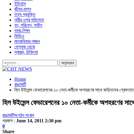
ইতিহাস
জীবন-যাপন
তথ্য প্রযুক্তি
নারীর ওপর সহিংসতা
বন, পরিবেশ, পর্যটন
ভাষা-শিক্ষা
ভিডিও
মানবাধিকার লঙ্ঘন
ফেসবুক থেকে
স্বাস্থ্য, চিকিৎসা
Home
রাঙামাটি
হিল উইমেন্স ফেডারেশনের ১০ নেতা-কর্মীকে অপহরণের সাথে জড়িতদের গ্রেফতারে
হিল উইমেন্স ফেডারেশনের ১০ নেতা-কর্মীকে অপহরণের সাথ
রাঙামাটি
সংগঠন সংবাদ
প্রকাশ :
June 14, 2011 2:30 pm
0
Share