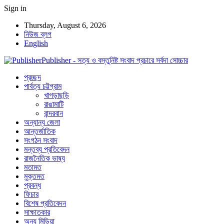
Sign in
Thursday, August 6, 2026
নিউজ ব্লগ
English
Publisher - সত্য ও বস্তুনিষ্ট সংবাদ প্রচারে সর্বদা সোচ্চার
প্রচ্ছদ
পার্বত্য চট্টগ্রাম
খাগড়াছড়ি
রাঙামাটি
বান্দরবান
অন্যান্য জেলা
আন্তর্জাতিক
সংগঠন সংবাদ
মন্তব্য প্রতিবেদন
রাজনৈতিক ভাষ্য
মতামত
মুক্তমত
প্রবন্ধ
ফিচার
বিশেষ প্রতিবেদন
সাক্ষাতকার
অন্য মিডিয়া