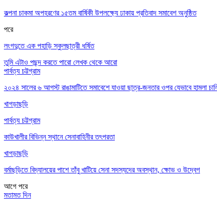
কল্পনা চাকমা অপহরণের ১৫তম বার্ষিকী উপলক্ষ্যে ঢাকায় প্রতিবাদ সমাবেশ অনুষ্ঠিত
পরে
লংগদুতে এক পহাড়ি স্কুলছাত্রী ধর্ষিত
তুমি এটাও পছন্দ করতে পারো
লেখক থেকে আরো
পার্বত্য চট্টগ্রাম
২০২৪ সালের ৬ আগস্ট রাঙামাটিতে সমাবেশে যাওয়া ছাত্র-জনতার ওপর যেভাবে হামলা চা
খাগড়াছড়ি
পার্বত্য চট্টগ্রাম
কাউখালীর বিভিন্ন স্থানে সেনাবাহিনীর তৎপরতা
খাগড়াছড়ি
বর্মাছড়িতে বিদ্যালয়ের পাশে তাঁবু খাটিয়ে সেনা সদস্যদের অবস্থান, ক্ষোভ ও উদ্বেগ
আগে
পরে
মতামত দিন