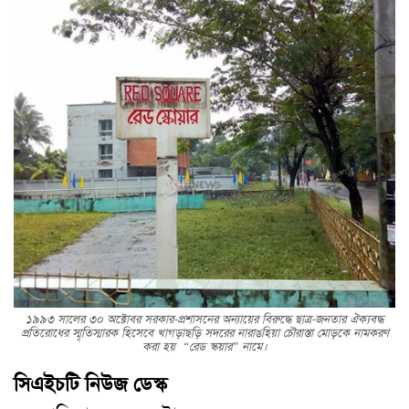
১৯৯৩ সালের ৩০ অক্টোবর সরকার-প্রশাসনের অন্যায়ের বিরুদ্ধে ছাত্র-জনতার ঐক্যবদ্ধ
প্রতিরোধের স্মৃতিস্মারক হিসেবে খাগড়াছড়ি সদরের নারাঙহিয়া চৌরাস্তা মোড়কে নামকরণ
করা হয় “রেড স্কয়ার” নামে।
সিএইচটি নিউজ ডেস্ক