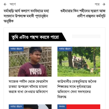
আগে
পরে
বর্মাছড়ি আর্য কল্যাণ বনবিহারে মহা
গুইমারার তিন শহীদের স্মরণে আজ
সংঘদান উপলক্ষে মহতী পূণ্যানুষ্ঠান
প্রদীপ প্রজ্বলন কর্মসূচি
অনুষ্ঠিত
তুমি এটাও পছন্দ করতে পারো
পার্বত্য চট্টগ্রাম
পার্বত্য চট্টগ্রাম
সাজেক পর্যটন থেকে ফেরদৌস
কাউখালীর বেতবুনিয়ায় জনৈক
চাকমা অপহরণ ঘটনায় মামলা
শিক্ষকের সাথে দুর্ব্যবহারের
করতে বাধা দেওয়ার অভিযোগ
অভিযোগ সেনা সদস্যদের
বিরুদ্ধে
পার্বত্য চট্টগ্রাম
অপরাধ