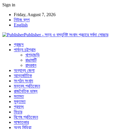
Sign in
Friday, August 7, 2026
নিউজ ব্লগ
English
Publisher - সত্য ও বস্তুনিষ্ট সংবাদ প্রচারে সর্বদা সোচ্চার
প্রচ্ছদ
পার্বত্য চট্টগ্রাম
খাগড়াছড়ি
রাঙামাটি
বান্দরবান
অন্যান্য জেলা
আন্তর্জাতিক
সংগঠন সংবাদ
মন্তব্য প্রতিবেদন
রাজনৈতিক ভাষ্য
মতামত
মুক্তমত
প্রবন্ধ
ফিচার
বিশেষ প্রতিবেদন
সাক্ষাতকার
অন্য মিডিয়া