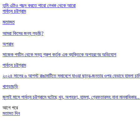
তুমি এটাও পছন্দ করতে পারো
লেখক থেকে আরো
পার্বত্য চট্টগ্রাম
মতামত
আমরা কিসের জন্য লড়ছি?
অপরাধ
সাজেক পর্যটন থেকে সন্তু গ্রুপ কর্তৃক এক ব্যক্তিকে অপহরণের অভিযোগ
পার্বত্য চট্টগ্রাম
২০২৪ সালের ৬ আগস্ট রাঙামাটিতে সমাবেশে যাওয়া ছাত্র-জনতার ওপর যেভাবে হামলা চা
খাগড়াছড়ি
জুলাই মাসে পার্বত্য চট্টগ্রামে ঘটেছে খুন, অপহরণ, হামলা, গ্রেফতারসহ নানা মানবাধিকার
আগে
পরে
মতামত দিন