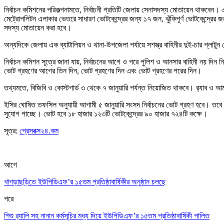
নির্বাচন কমিশনের পরিকল্পনামতে, নির্বাচনী প্রতিটি জেলায় সেনাসদস্য মোতায়েন থাকবেন। এ
মেট্রোপলিটন এলাকার ভেতরে সাধারণ ভোটকেন্দ্রের জন্য ১৭ জন, ঝুঁকিপূর্ণ ভোটকেন্দ্রের 
সদস্য মোতায়েন করা হবে।
অন্যদিকে জেলায় এক ব্যাটালিয়ন ও থানা-উপজেলা পর্যায়ে সশস্ত্র বাহিনীর দুই-চার প্ল
নির্বাচন কমিশন সূত্রে জানা যায়, নির্বাচনের আগে ও পরে পুলিশ ও আনসার বাহিনী নয় দ
ভোট গ্রহণের আগের তিন দিন, ভোট গ্রহণের দিন এবং ভোট গ্রহণের পরের দিন।
তথ্যমতে, বিজিবি ও কোস্টগার্ড ৩ থেকে ৭ জানুয়ারি পর্যন্ত নিয়োজিত থাকবে। র‍্যাব ও আর্
ইসির ঘোষিত তফসিল অনুযায়ী আগামী ৫ জানুয়ারি সংসদ নির্বাচনের ভোট গ্রহণ হবে। তবে ১
সুযোগ পাচ্ছে। ভোট হবে ১৮ হাজার ১২৩টি ভোটকেন্দ্রের ৯০ হাজার ৭২৪টি কক্ষে।
সূত্র:
প্রেসবক্স২৪.কম
আগে
খাগড়াছড়িতে ইউপিডিএফ’র ১৫তম প্রতিষ্ঠাবার্ষিকীর অনুষ্ঠান চলছে
পরে
শিশু র‌্যালি সহ নানান কর্মসূচির মধ্য দিয়ে ইউপিডিএফ’র ১৫তম প্রতিষ্ঠাবার্ষিকী পালিত