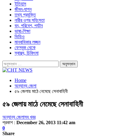
ইতিহাস
জীবন-যাপন
তথ্য প্রযুক্তি
নারীর ওপর সহিংসতা
বন, পরিবেশ, পর্যটন
ভাষা-শিক্ষা
ভিডিও
মানবাধিকার লঙ্ঘন
ফেসবুক থেকে
স্বাস্থ্য, চিকিৎসা
Home
অন্যান্য জেলা
৫৯ জেলায় মাঠে নেমেছে সেনাবাহিনী
৫৯ জেলায় মাঠে নেমেছে সেনাবাহিনী
অন্যান্য জেলা
সব খবর
প্রকাশ :
December 26, 2013 11:42 am
0
Share