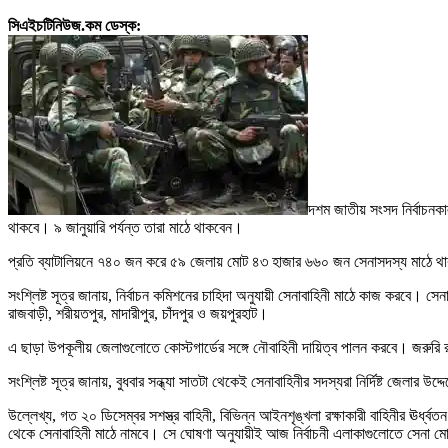
সিএইচটিনিউজ.কম ডেস্ক:
দশম জাতীয় সংসদ নির্বাচনকা
থাকবে। ৯ জানুয়ারি পর্যন্ত তারা মাঠে থাকবেন।
প্রতি ব্যাটালিয়নে ৭৪০ জন করে ৫৯ জেলায় মোট ৪৩ হাজার ৬৬০ জন সেনাসদস্য মাঠে থাক
সংশ্লিষ্ট সূত্র জানায়, নির্বাচন কমিশনের চাহিদা অনুযায়ী সেনাবাহিনী মাঠে কাজ করবে। 
রাজবাড়ী, শরীয়তপুর, মাদারীপুর, চাঁদপুর ও জয়পুরহাট।
এ ছাড়া উপকূলীয় জেলাগুলোতে কোস্টগার্ডের সঙ্গে নৌবাহিনী দায়িত্ব পালন করবে। জরুরি রস
সংশ্লিষ্ট সূত্র জানায়, বুধবার সন্ধ্যা সাতটা থেকেই সেনাবাহিনীর সদস্যরা নির্দিষ্ট জেলা
উল্লেখ্য, গত ২০ ডিসেম্বর সশস্ত্র বাহিনী, বিভিন্ন আইনশৃঙ্খলা রক্ষাকারী বাহিনীর ঊর্ধ্ব
থেকে সেনাবাহিনী মাঠে নামবে। সে ঘোষণা অনুযায়ীই আজ নির্বাচনী এলাকাগুলোতে সেনা ম