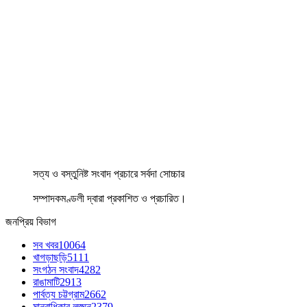
সত্য ও বস্তুনিষ্ট সংবাদ প্রচারে সর্বদা সোচ্চার
সম্পাদকমণ্ডলী দ্বারা প্রকাশিত ও প্রচারিত।
জনপ্রিয় বিভাগ
সব খবর
10064
খাগড়াছড়ি
5111
সংগঠন সংবাদ
4282
রাঙামাটি
2913
পার্বত্য চট্টগ্রাম
2662
মানবাধিকার লঙ্ঘন
2379