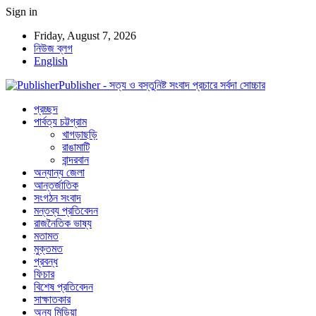
Sign in
Friday, August 7, 2026
নিউজ ব্লগ
English
Publisher - সত্য ও বস্তুনিষ্ট সংবাদ প্রচারে সর্বদা সোচ্চার
প্রচ্ছদ
পার্বত্য চট্টগ্রাম
খাগড়াছড়ি
রাঙামাটি
বান্দরবান
অন্যান্য জেলা
আন্তর্জাতিক
সংগঠন সংবাদ
মন্তব্য প্রতিবেদন
রাজনৈতিক ভাষ্য
মতামত
মুক্তমত
প্রবন্ধ
ফিচার
বিশেষ প্রতিবেদন
সাক্ষাতকার
অন্য মিডিয়া