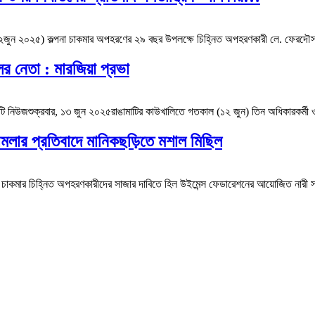
১২জুন ২০২৫) কল্পনা চাকমার অপহরণের ২৯ বছর উপলক্ষে চিহ্নিত অপহরণকারী লে. ফেরদৌস 
 নেতা : মারজিয়া প্রভা
ি নিউজশুক্রবার, ১৩ জুন ২০২৫রাঙামাটির কাউখালিতে গতকাল (১২ জুন) তিন অধিকারকর্মী ও 
লার প্রতিবাদে মানিকছড়িতে মশাল মিছিল
া চাকমার চিহ্নিত অপহরণকারীদের সাজার দাবিতে হিল উইমেন্স ফেডারেশনের আয়োজিত নারী স