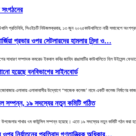
র সংগঠনের
লি প্রতিনিধি, সিএইচটি নিউজশুক্রবার, ১৩ জুন ২০২৫কাউখালিতে নারী সমাবেশে অংশগ্রহণক
ার্জিয়া প্রভার ওপর সেটলারদের হামলার নিন্দা ও…
গের সাধারণ সম্পাদক কমরেড ইকবাল কবির জাহিদ রাঙামাটির কাউখালিতে হিল উইমেন্স ফেডারেশ
াগানো হয়েছে বনবিভাগের সাইনবোর্ড
জোবাজার এলাকায় এলাকাবাসীর উদ্যোগে “সাজেক কলেজ’ নামে একটি কলেজ নির্মাণের কাজ চল
িল সম্পন্ন, ১৯ সদস্যের নতুন কমিটি গঠিত
গড় উপজেলার শাখার ৭ম কাউন্সিল সম্পন্ন হয়েছে। এতে ১৯ সদস্যের নতুন কমিটি গঠন করা হ
র ওপর নির্যাতনের প্রতিবাদ গণতান্ত্রিক অধিকার…