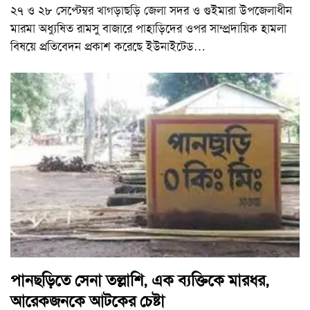
২৭ ও ২৮ সেপ্টেম্বর খাগড়াছড়ি জেলা সদর ও গুইমারা উপজেলাধীন
মারমা অধ্যুষিত রামসু বাজারে পাহাড়িদের ওপর সাম্প্রদায়িক হামলা
বিষয়ে প্রতিবেদন প্রকাশ করেছে ইউনাইটেড
…
পানছড়িতে সেনা তল্লাশি, এক ব্যক্তিকে মারধর,
আরেকজনকে আটকের চেষ্টা