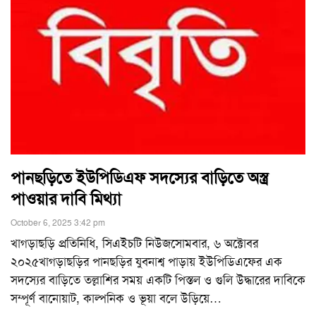
পানছড়িতে ইউপিডিএফ সদস্যের বাড়িতে অস্ত্র
পাওয়ার দাবি মিথ্যা
October 6, 2025 3:42 pm
খাগড়াছড়ি প্রতিনিধি, সিএইচটি নিউজসোমবার, ৬ অক্টোবর
২০২৫খাগড়াছড়ির পানছড়ির যুবনাশ্ব পাড়ায় ইউপিডিএফের এক
সদস্যের বাড়িতে তল্লাশির সময় একটি পিস্তল ও গুলি উদ্ধারের দাবিকে
সম্পূর্ণ বানোয়াট, কাল্পনিক ও ভূয়া বলে উড়িয়ে
…