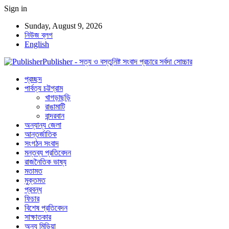
Sign in
Sunday, August 9, 2026
নিউজ ব্লগ
English
Publisher - সত্য ও বস্তুনিষ্ট সংবাদ প্রচারে সর্বদা সোচ্চার
প্রচ্ছদ
পার্বত্য চট্টগ্রাম
খাগড়াছড়ি
রাঙামাটি
বান্দরবান
অন্যান্য জেলা
আন্তর্জাতিক
সংগঠন সংবাদ
মন্তব্য প্রতিবেদন
রাজনৈতিক ভাষ্য
মতামত
মুক্তমত
প্রবন্ধ
ফিচার
বিশেষ প্রতিবেদন
সাক্ষাতকার
অন্য মিডিয়া