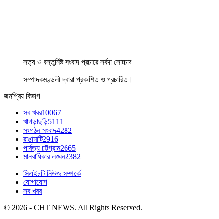
সত্য ও বস্তুনিষ্ট সংবাদ প্রচারে সর্বদা সোচ্চার
সম্পাদকমণ্ডলী দ্বারা প্রকাশিত ও প্রচারিত।
জনপ্রিয় বিভাগ
সব খবর
10067
খাগড়াছড়ি
5111
সংগঠন সংবাদ
4282
রাঙামাটি
2916
পার্বত্য চট্টগ্রাম
2665
মানবাধিকার লঙ্ঘন
2382
সিএইচটি নিউজ সম্পর্কে
যোগাযোগ
সব খবর
© 2026 - CHT NEWS. All Rights Reserved.