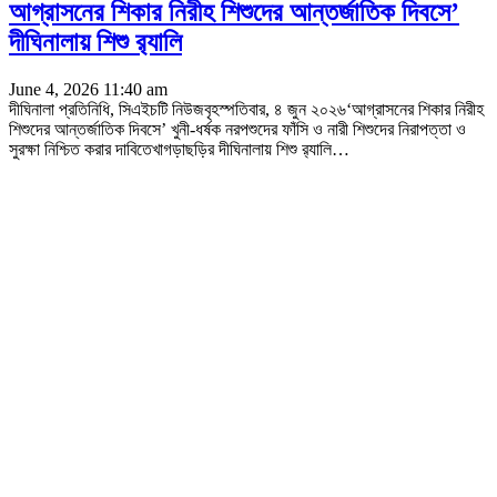
আগ্রাসনের শিকার নিরীহ শিশুদের আন্তর্জাতিক দিবসে’
দীঘিনালায় শিশু র‌্যালি
June 4, 2026 11:40 am
দীঘিনালা প্রতিনিধি, সিএইচটি নিউজবৃহস্পতিবার, ৪ জুন ২০২৬‘আগ্রাসনের শিকার নিরীহ
শিশুদের আন্তর্জাতিক দিবসে’ খুনী-ধর্ষক নরপশুদের ফাঁসি ও নারী শিশুদের নিরাপত্তা ও
সুরক্ষা নিশ্চিত করার দাবিতেখাগড়াছড়ির দীঘিনালায় শিশু র‌্যালি
…