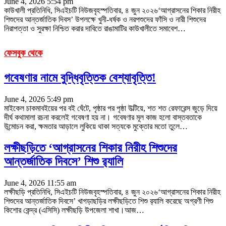
June 4, 2026 5:54 pm
কাউখালী প্রতিনিধি, সিএইচটি নিউজবৃহস্পতিবার, ৪ জুন ২০২৬‘আগ্রাসনের শিকার নিরীহ
শিশুদের আন্তর্জাতিক দিবস’ উপলক্ষে খুনী-ধর্ষক ও নরপশুদের ফাঁসি ও নারী শিশুদের
নিরাপত্তা ও সুরক্ষা নিশ্চিত করার দাবিতে রাঙামাটির কাউখালীতে সমাবেশ
…
ফেসবুক থেকে
গবেষণার নামে বুদ্ধিবৃত্তিক বেশ্যাবৃত্তি!
June 4, 2026 5:49 pm
মাইকেল চাকমাবইয়ের পর বই ঘেঁটে, পৃষ্ঠার পর পৃষ্ঠা উল্টিয়ে, শত শত রেফারেন্স জুড়ে দিয়ে
দীর্ঘ কথামালা রচনা করলেই গবেষণা হয় না। গবেষণার মূল কাজ হলো বাস্তবতাকে
উন্মোচন করা, ক্ষমতার আড়ালে লুকিয়ে থাকা সত্যকে মুক্তোর মতো তুলে
…
লক্ষীছড়িতে ‘আগ্রাসনের শিকার নিরীহ শিশুদের
আন্তর্জাতিক দিবসে’ শিশু র‌্যালি
June 4, 2026 11:55 am
লক্ষীছড়ি প্রতিনিধি, সিএইচটি নিউজবৃহস্পতিবার, ৪ জুন ২০২৬‘আগ্রাসনের শিকার নিরীহ
শিশুদের আন্তর্জাতিক দিবসে’ খাগড়াছড়ির লক্ষীছড়িতে শিশু র‌্যালি করেছে অগ্রণী শিশু
কিশোর কেন্দ্র (এসিসি) লক্ষীছড়ি উপজেলা শাখা।আজ
…