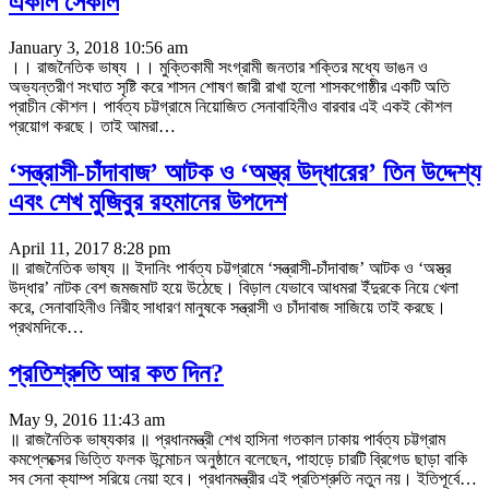
একাল সেকাল
January 3, 2018 10:56 am
।। রাজনৈতিক ভাষ্য ।। মুক্তিকামী সংগ্রামী জনতার শক্তির মধ্যে ভাঙন ও
অভ্যন্তরীণ সংঘাত সৃষ্টি করে শাসন শোষণ জারী রাখা হলো শাসকগোষ্ঠীর একটি অতি
প্রাচীন কৌশল। পার্বত্য চট্টগ্রামে নিয়োজিত সেনাবাহিনীও বারবার এই একই কৌশল
প্রয়োগ করছে। তাই আমরা…
‘সন্ত্রাসী-চাঁদাবাজ’ আটক ও ‘অস্ত্র উদ্ধারের’ তিন উদ্দেশ্য
এবং শেখ মুজিবুর রহমানের উপদেশ
April 11, 2017 8:28 pm
॥ রাজনৈতিক ভাষ্য ॥ ইদানিং পার্বত্য চট্টগ্রামে ‘সন্ত্রাসী-চাঁদাবাজ’ আটক ও ‘অস্ত্র
উদ্ধার’ নাটক বেশ জমজমাট হয়ে উঠেছে। বিড়াল যেভাবে আধমরা ইঁদুরকে নিয়ে খেলা
করে, সেনাবাহিনীও নিরীহ সাধারণ মানুষকে সন্ত্রাসী ও চাঁদাবাজ সাজিয়ে তাই করছে।
প্রথমদিকে…
প্রতিশ্রুতি আর কত দিন?
May 9, 2016 11:43 am
॥ রাজনৈতিক ভাষ্যকার ॥ প্রধানমন্ত্রী শেখ হাসিনা গতকাল ঢাকায় পার্বত্য চট্টগ্রাম
কমপ্লেক্সের ভিত্তি ফলক উন্মোচন অনুষ্ঠানে বলেছেন, পাহাড়ে চারটি ব্রিগেড ছাড়া বাকি
সব সেনা ক্যাম্প সরিয়ে নেয়া হবে। প্রধানমন্ত্রীর এই প্রতিশ্রুতি নতুন নয়। ইতিপূর্বে…