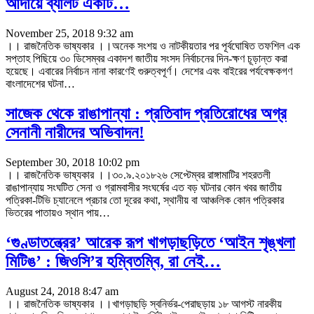
আদায়ে ব্যালট একটি…
November 25, 2018 9:32 am
।। রাজনৈতিক ভাষ্যকার ।।অনেক সংশয় ও নাটকীয়তার পর পূর্বঘোষিত তফশিল এক
সপ্তাহ পিছিয়ে ৩০ ডিসেম্বর একাদশ জাতীয় সংসদ নির্বাচনের দিন-ক্ষণ চূড়ান্ত করা
হয়েছে। এবারের নির্বাচন নানা কারণেই গুরুত্বপূর্ণ। দেশের এবং বাইরের পর্যবেক্ষকগণ
বাংলাদেশের ঘটনা…
সাজেক থেকে রাঙাপান্যা : প্রতিবাদ প্রতিরোধের অগ্র
সেনানী নারীদের অভিবাদন!
September 30, 2018 10:02 pm
।। রাজনৈতিক ভাষ্যকার ।।৩০.৯.২০১৮২৬ সেপ্টেম্বর রাঙ্গামাটির শহরতলী
রাঙাপান্যায় সংঘটিত সেনা ও গ্রামবাসীর সংঘর্ষের এত বড় ঘটনার কোন খবর জাতীয়
পত্রিকা-টিভি চ্যানেলে প্রচার তো দূরের কথা, স্থানীয় বা আঞ্চলিক কোন পত্রিকার
ভিতরের পাতায়ও স্থান পায়…
‘গুণ্ডাতন্ত্রের’ আরেক রূপ খাগড়াছড়িতে ‘আইন শৃঙ্খলা
মিটিঙ’ : জিওসি’র হম্বিতম্বি, রা নেই…
August 24, 2018 8:47 am
।। রাজনৈতিক ভাষ্যকার ।।খাগড়াছড়ি স্বনির্ভর-পেরাছড়ায় ১৮ আগস্ট নারকীয়