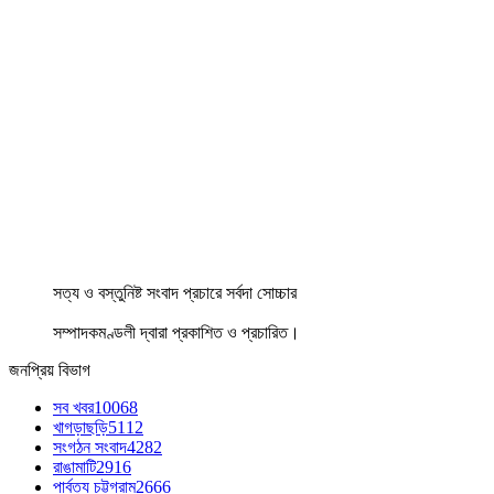
সত্য ও বস্তুনিষ্ট সংবাদ প্রচারে সর্বদা সোচ্চার
সম্পাদকমণ্ডলী দ্বারা প্রকাশিত ও প্রচারিত।
জনপ্রিয় বিভাগ
সব খবর
10068
খাগড়াছড়ি
5112
সংগঠন সংবাদ
4282
রাঙামাটি
2916
পার্বত্য চট্টগ্রাম
2666