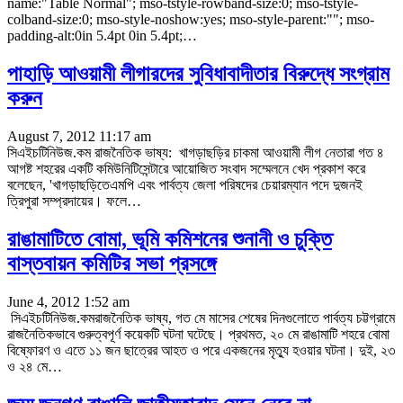
name:"Table Normal"; mso-tstyle-rowband-size:0; mso-tstyle-
colband-size:0; mso-style-noshow:yes; mso-style-parent:""; mso-
padding-alt:0in 5.4pt 0in 5.4pt;
…
পাহাড়ি আওয়ামী লীগারদের সুবিধাবাদীতার বিরুদ্ধে সংগ্রাম
করুন
August 7, 2012 11:17 am
সিএইচটিনিউজ.কম রাজনৈতিক ভাষ্য: খাগড়াছড়ির চাকমা আওয়ামী লীগ নেতারা গত ৪
আগষ্ট শহরের একটি কমিউনিটিসেন্টারে আয়োজিত সংবাদ সম্মেলনে খেদ প্রকাশ করে
বলেছেন, 'খাগড়াছড়িতেএমপি এবং পার্বত্য জেলা পরিষদের চেয়ারম্যান পদে দুজনই
ত্রিপুরা সম্প্রদায়ের। ফলে…
রাঙামাটিতে বোমা, ভূমি কমিশনের শুনানী ও চুক্তি
বাস্তবায়ন কমিটির সভা প্রসঙ্গে
June 4, 2012 1:52 am
সিএইচটিনিউজ.কমরাজনৈতিক ভাষ্য, গত মে মাসের শেষের দিনগুলোতে পার্বত্য চট্টগ্রামে
রাজনৈতিকভাবে গুরুত্বপূর্ণ কয়েকটি ঘটনা ঘটেছে। প্রথমত, ২০ মে রাঙামাটি শহরে বোমা
বিষ্ফোরণ ও এতে ১১ জন ছাত্রের আহত ও পরে একজনের মৃত্যু হওয়ার ঘটনা। দুই, ২৩
ও ২৪ মে…