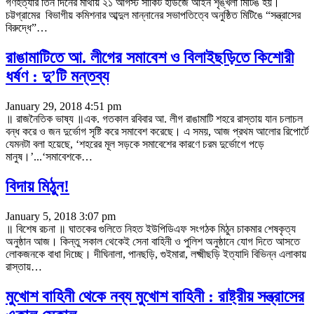
গণহত্যার তিন দিনের মাথায় ২১ আগস্ট সার্কিট হাউজে আইন শৃঙ্খলা মিটিঙ হয়।
চট্টগ্রামের বিভাগীয় কমিশনার আব্দুল মান্নানের সভাপতিত্বে অনুষ্ঠিত মিটিঙে “সন্ত্রাসের
বিরুদ্ধে”…
রাঙামাটিতে আ. লীগের সমাবেশ ও বিলাইছড়িতে কিশোরী
ধর্ষণ : দু’টি মন্তব্য
January 29, 2018 4:51 pm
॥ রাজনৈতিক ভাষ্য ॥এক. গতকাল রবিবার আ. লীগ রাঙামাটি শহরে রাস্তায় যান চলাচল
বন্ধ করে ও জন দুর্ভোগ সৃষ্টি করে সমাবেশ করেছে। এ সময়, আজ প্রথম আলোর রিপোর্টে
যেমনটা বলা হয়েছে, ‘শহরের মূল সড়কে সমাবেশের কারণে চরম দুর্ভোগে পড়ে
মানুষ।’...‘সমাবেশকে…
বিদায় মিঠুন!
January 5, 2018 3:07 pm
॥ বিশেষ রচনা ॥ ঘাতকের গুলিতে নিহত ইউপিডিএফ সংগঠক মিঠুন চাকমার শেষকৃত্য
অনুষ্ঠান আজ। কিন্তু সকাল থেকেই সেনা বাহিনী ও পুলিশ অনুষ্ঠানে যোগ দিতে আসতে
লোকজনকে বাধা দিচ্ছে। দীঘিনালা, পানছড়ি, গুইমারা, লক্ষ্মীছড়ি ইত্যাদি বিভিন্ন এলাকায়
রাস্তায়…
মুখোশ বাহিনী থেকে নব্য মুখোশ বাহিনী : রাষ্ট্রীয় সন্ত্রাসের