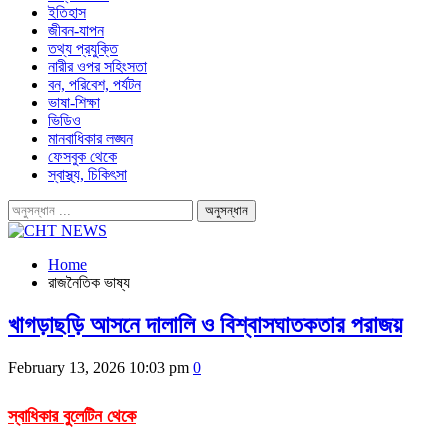
ইতিহাস
জীবন-যাপন
তথ্য প্রযুক্তি
নারীর ওপর সহিংসতা
বন, পরিবেশ, পর্যটন
ভাষা-শিক্ষা
ভিডিও
মানবাধিকার লঙ্ঘন
ফেসবুক থেকে
স্বাস্থ্য, চিকিৎসা
Home
রাজনৈতিক ভাষ্য
খাগড়াছড়ি আসনে দালালি ও বিশ্বাসঘাতকতার পরাজয়
February 13, 2026 10:03 pm
0
স্বাধিকার বুলেটিন থেকে