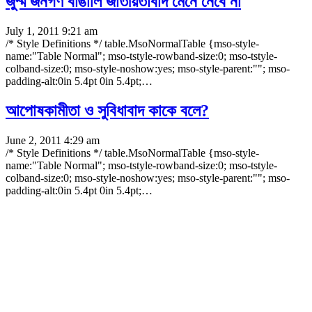
জুম্ম জনগণ বাঙালি জাতীয়তাবাদ মেনে নেবে না
July 1, 2011 9:21 am
/* Style Definitions */ table.MsoNormalTable {mso-style-
name:"Table Normal"; mso-tstyle-rowband-size:0; mso-tstyle-
colband-size:0; mso-style-noshow:yes; mso-style-parent:""; mso-
padding-alt:0in 5.4pt 0in 5.4pt;
…
আপোষকামীতা ও সুবিধাবাদ কাকে বলে?
June 2, 2011 4:29 am
/* Style Definitions */ table.MsoNormalTable {mso-style-
name:"Table Normal"; mso-tstyle-rowband-size:0; mso-tstyle-
colband-size:0; mso-style-noshow:yes; mso-style-parent:""; mso-
padding-alt:0in 5.4pt 0in 5.4pt;
…