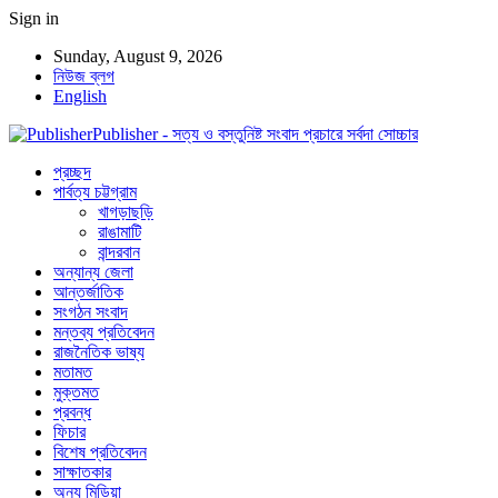
Sign in
Sunday, August 9, 2026
নিউজ ব্লগ
English
Publisher - সত্য ও বস্তুনিষ্ট সংবাদ প্রচারে সর্বদা সোচ্চার
প্রচ্ছদ
পার্বত্য চট্টগ্রাম
খাগড়াছড়ি
রাঙামাটি
বান্দরবান
অন্যান্য জেলা
আন্তর্জাতিক
সংগঠন সংবাদ
মন্তব্য প্রতিবেদন
রাজনৈতিক ভাষ্য
মতামত
মুক্তমত
প্রবন্ধ
ফিচার
বিশেষ প্রতিবেদন
সাক্ষাতকার
অন্য মিডিয়া