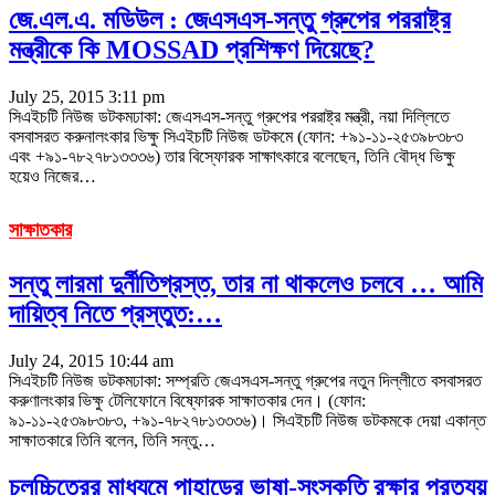
জে.এল.এ. মডিউল : জেএসএস-সন্তু গ্রুপের পররাষ্ট্র
মন্ত্রীকে কি MOSSAD প্রশিক্ষণ দিয়েছে?
July 25, 2015 3:11 pm
সিএইচটি নিউজ ডটকমঢাকা: জেএসএস-সন্তু গ্রুপের পররাষ্ট্র মন্ত্রী, নয়া দিল্লিতে
বসবাসরত করুনালংকার ভিক্ষু সিএইচটি নিউজ ডটকমে (ফোন: +৯১-১১-২৫৩৯৮৩৮৩
এবং +৯১-৭৮২৭৮১৩৩৩৬) তার বিস্ফোরক সাক্ষাৎকারে বলেছেন, তিনি বৌদ্ধ ভিক্ষু
হয়েও নিজের…
সাক্ষাতকার
সন্তু লারমা দুর্নীতিগ্রস্ত, তার না থাকলেও চলবে … আমি
দায়িত্ব নিতে প্রস্তুত:…
July 24, 2015 10:44 am
সিএইচটি নিউজ ডটকমঢাকা: সম্প্রতি জেএসএস-সন্তু গ্রুপের নতুন দিল্লীতে বসবাসরত
করুণালংকার ভিক্ষু টেলিফোনে বিষ্ফোরক সাক্ষাতকার দেন। (ফোন:
৯১-১১-২৫৩৯৮৩৮৩, +৯১-৭৮২৭৮১৩৩৩৬)। সিএইচটি নিউজ ডটকমকে দেয়া একান্ত
সাক্ষাতকারে তিনি বলেন, তিনি সন্তু…
চলচ্চিত্রের মাধ্যমে পাহাড়ের ভাষা-সংস্কৃতি রক্ষার প্রত্যয়