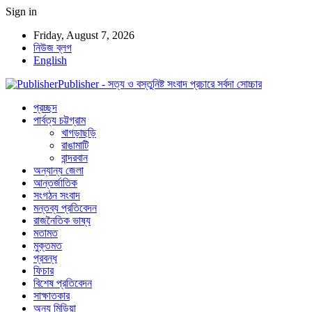
Sign in
Friday, August 7, 2026
নিউজ ব্লগ
English
Publisher - সত্য ও বস্তুনিষ্ট সংবাদ প্রচারে সর্বদা সোচ্চার
প্রচ্ছদ
পার্বত্য চট্টগ্রাম
খাগড়াছড়ি
রাঙামাটি
বান্দরবান
অন্যান্য জেলা
আন্তর্জাতিক
সংগঠন সংবাদ
মন্তব্য প্রতিবেদন
রাজনৈতিক ভাষ্য
মতামত
মুক্তমত
প্রবন্ধ
ফিচার
বিশেষ প্রতিবেদন
সাক্ষাতকার
অন্য মিডিয়া