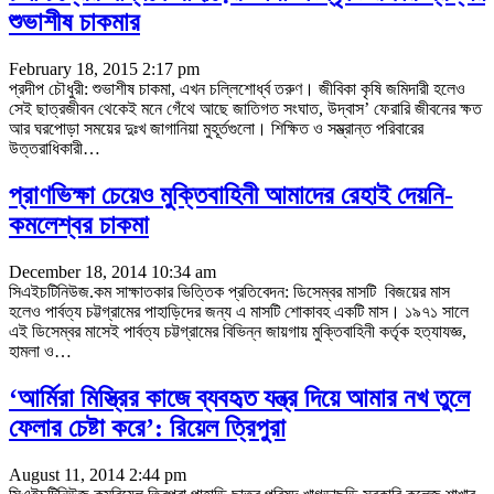
শুভাশীষ চাকমার
February 18, 2015 2:17 pm
প্রদীপ চৌধুরী: শুভাশীষ চাকমা, এখন চল্লিশোর্ধ্ব তরুণ। জীবিকা কৃষি জমিদারী হলেও
সেই ছাত্রজীবন থেকেই মনে গেঁথে আছে জাতিগত সংঘাত, উদ্বাস’ ফেরারি জীবনের ক্ষত
আর ঘরপোড়া সময়ের দুঃখ জাগানিয়া মুহূর্তগুলো। শিক্ষিত ও সম্ভ্রান্ত পরিবারের
উত্তরাধিকারী…
প্রাণভিক্ষা চেয়েও মুক্তিবাহিনী আমাদের রেহাই দেয়নি-
কমলেশ্বর চাকমা
December 18, 2014 10:34 am
সিএইচটিনিউজ.কম সাক্ষাতকার ভিত্তিক প্রতিবেদন: ডিসেম্বর মাসটি বিজয়ের মাস
হলেও পার্বত্য চট্টগ্রামের পাহাড়িদের জন্য এ মাসটি শোকাবহ একটি মাস। ১৯৭১ সালে
এই ডিসেম্বর মাসেই পার্বত্য চট্টগ্রামের বিভিন্ন জায়গায় মুক্তিবাহিনী কর্তৃক হত্যাযজ্ঞ,
হামলা ও…
‘আর্মিরা মিস্ত্রির কাজে ব্যবহৃত যন্ত্র দিয়ে আমার নখ তুলে
ফেলার চেষ্টা করে’: রিয়েল ত্রিপুরা
August 11, 2014 2:44 pm