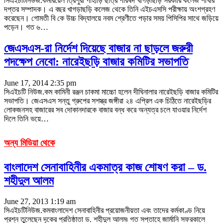
সিএইচটিনিউজ.কমরিয়েল ত্রিপুরা পাহাড়ি ছাত্র পরিষদ খাগড়াছড়ি সরকারি কলেজ শাখার
দপ্তর সম্পাদক। এ বছর খাগড়াছড়ি কলেজ থেকে তিনি এইচএসসি পরীক্ষায় অংশগ্রহণ
করেছেন। গোমতী বি কে উচ্চ বিদ্যালয়ে নবম শ্রেণীতে পড়ার সময় পিসিপির সাথে জড়িয়ে
পড়েন। গত ৬…
জেএসএস-রা নির্দেশ দিয়েছে বাজার না ছাড়লে জরুরী
পদক্ষেপ নেবো: নারেইছড়ি বাজার কমিটির সভাপতি
June 17, 2014 2:35 pm
সিএইচটি নিউজ.কম কামিনী রঞ্জন চাকমা মাচ্চো হলেন দীঘিনালার নারেইছড়ি বাজার কমিটির
সভাপতি। জেএসএস সন্তু গ্রুপের সশস্ত্র জঙ্গীরা ২৪ এপ্রিল এক চিঠিতে নারেইছড়ির
লোকজনসহ বাজারের সব দোকানদারকে বাজার বন্ধ করে অন্যত্র চলে যাওয়ার নির্দেশ
দিলে তিনি ভয়ে…
অন্য মিডিয়া থেকে
বাংলাদেশ সেনাবাহিনীর একমাত্র কাজ শোষণ করা – ড.
শহীদুল আলম
June 27, 2013 1:19 am
সিএইচটিনিউজ.কমবাংলাদেশ সেনাবাহিনীর প্রয়োজনীয়তা এবং তাদের কর্মকাণ্ড নিয়ে
প্রশ্ন তুলেছেন দৃকের প্রতিষ্ঠাতা ড. শহীদুল আলম৷ গত সপ্তাহে জার্মানি সফরকালে