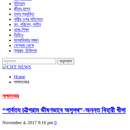
ইতিহাস
জীবন-যাপন
তথ্য প্রযুক্তি
নারীর ওপর সহিংসতা
বন, পরিবেশ, পর্যটন
ভাষা-শিক্ষা
ভিডিও
মানবাধিকার লঙ্ঘন
ফেসবুক থেকে
স্বাস্থ্য, চিকিৎসা
Home
সাক্ষাতকার
সাক্ষাতকার
“পার্বত্য চট্টগ্রাম ভীষণভাবে অসুস্থ”-অনন্ত বিহারী খীসা
November 4, 2017 9:16 pm
0