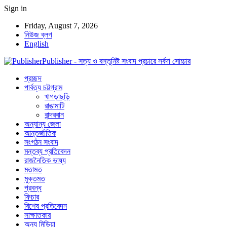
Sign in
Friday, August 7, 2026
নিউজ ব্লগ
English
Publisher - সত্য ও বস্তুনিষ্ট সংবাদ প্রচারে সর্বদা সোচ্চার
প্রচ্ছদ
পার্বত্য চট্টগ্রাম
খাগড়াছড়ি
রাঙামাটি
বান্দরবান
অন্যান্য জেলা
আন্তর্জাতিক
সংগঠন সংবাদ
মন্তব্য প্রতিবেদন
রাজনৈতিক ভাষ্য
মতামত
মুক্তমত
প্রবন্ধ
ফিচার
বিশেষ প্রতিবেদন
সাক্ষাতকার
অন্য মিডিয়া