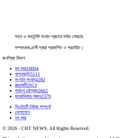
সত্য ও বস্তুনিষ্ট সংবাদ প্রচারে সর্বদা সোচ্চার
সম্পাদকমণ্ডলী দ্বারা প্রকাশিত ও প্রচারিত।
জনপ্রিয় বিভাগ
সব খবর
10064
খাগড়াছড়ি
5111
সংগঠন সংবাদ
4282
রাঙামাটি
2913
পার্বত্য চট্টগ্রাম
2662
মানবাধিকার লঙ্ঘন
2379
সিএইচটি নিউজ সম্পর্কে
যোগাযোগ
সব খবর
© 2026 - CHT NEWS. All Rights Reserved.