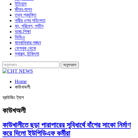
ইতিহাস
জীবন-যাপন
তথ্য প্রযুক্তি
নারীর ওপর সহিংসতা
বন, পরিবেশ, পর্যটন
ভাষা-শিক্ষা
ভিডিও
মানবাধিকার লঙ্ঘন
ফেসবুক থেকে
স্বাস্থ্য, চিকিৎসা
Home
কাউখঅলী
ব্রাউজিং ট্যাগ
কাউখঅলী
কাউখালীতে ছড়া পারাপারের সুবিধার্থে বাঁশের সাকো নির্মাণ
করে দিলো ইউপিডিএফ কর্মীরা