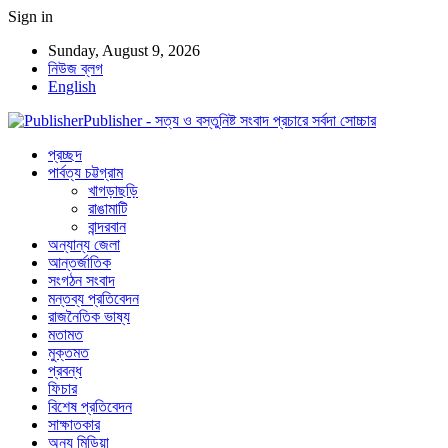
Sign in
Sunday, August 9, 2026
নিউজ ব্লগ
English
Publisher - সত্য ও বস্তুনিষ্ট সংবাদ প্রচারে সর্বদা সোচ্চার
প্রচ্ছদ
পার্বত্য চট্টগ্রাম
খাগড়াছড়ি
রাঙামাটি
বান্দরবান
অন্যান্য জেলা
আন্তর্জাতিক
সংগঠন সংবাদ
মন্তব্য প্রতিবেদন
রাজনৈতিক ভাষ্য
মতামত
মুক্তমত
প্রবন্ধ
ফিচার
বিশেষ প্রতিবেদন
সাক্ষাতকার
অন্য মিডিয়া