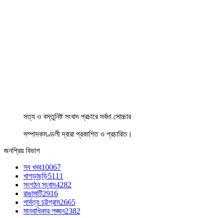
সত্য ও বস্তুনিষ্ট সংবাদ প্রচারে সর্বদা সোচ্চার
সম্পাদকমণ্ডলী দ্বারা প্রকাশিত ও প্রচারিত।
জনপ্রিয় বিভাগ
সব খবর
10067
খাগড়াছড়ি
5111
সংগঠন সংবাদ
4282
রাঙামাটি
2916
পার্বত্য চট্টগ্রাম
2665
মানবাধিকার লঙ্ঘন
2382