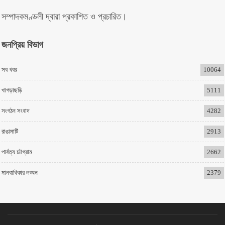
সম্পাদকমণ্ডলী দ্বারা প্রকাশিত ও প্রচারিত।
জনপ্রিয় বিভাগ
সব খবর
10064
খাগড়াছড়ি
5111
সংগঠন সংবাদ
4282
রাঙামাটি
2913
পার্বত্য চট্টগ্রাম
2662
মানবাধিকার লঙ্ঘন
2379