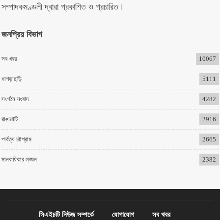
সম্পাদকমণ্ডলী দ্বারা প্রকাশিত ও প্রচারিত।
জনপ্রিয় বিভাগ
সব খবর
10067
খাগড়াছড়ি
5111
সংগঠন সংবাদ
4282
রাঙামাটি
2916
পার্বত্য চট্টগ্রাম
2665
মানবাধিকার লঙ্ঘন
2382
সিএইচটি নিউজ সম্পর্কে
যোগাযোগ
সব খবর