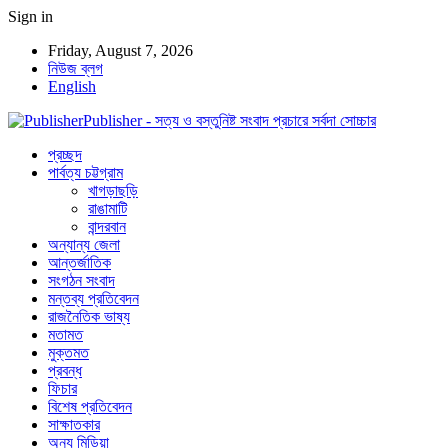
Sign in
Friday, August 7, 2026
নিউজ ব্লগ
English
Publisher - সত্য ও বস্তুনিষ্ট সংবাদ প্রচারে সর্বদা সোচ্চার
প্রচ্ছদ
পার্বত্য চট্টগ্রাম
খাগড়াছড়ি
রাঙামাটি
বান্দরবান
অন্যান্য জেলা
আন্তর্জাতিক
সংগঠন সংবাদ
মন্তব্য প্রতিবেদন
রাজনৈতিক ভাষ্য
মতামত
মুক্তমত
প্রবন্ধ
ফিচার
বিশেষ প্রতিবেদন
সাক্ষাতকার
অন্য মিডিয়া