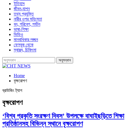
ইতিহাস
জীবন-যাপন
তথ্য প্রযুক্তি
নারীর ওপর সহিংসতা
বন, পরিবেশ, পর্যটন
ভাষা-শিক্ষা
ভিডিও
মানবাধিকার লঙ্ঘন
ফেসবুক থেকে
স্বাস্থ্য, চিকিৎসা
Home
বৃক্ষরোপণ
ব্রাউজিং ট্যাগ
বৃক্ষরোপণ
‘বিশ্ব প্রকৃতি সংরক্ষণ দিবস’ উপলক্ষে বাঘাইছড়িতে শিক্ষা
প্রতিষ্ঠানসহ বিভিন্ন স্থানে বৃক্ষরোপণ