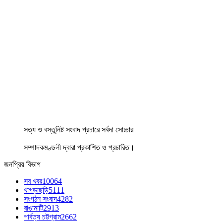
সত্য ও বস্তুনিষ্ট সংবাদ প্রচারে সর্বদা সোচ্চার
সম্পাদকমণ্ডলী দ্বারা প্রকাশিত ও প্রচারিত।
জনপ্রিয় বিভাগ
সব খবর
10064
খাগড়াছড়ি
5111
সংগঠন সংবাদ
4282
রাঙামাটি
2913
পার্বত্য চট্টগ্রাম
2662