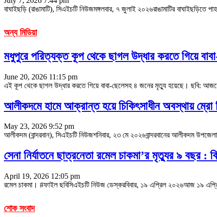
July 7, 2026 7:44 pm
বাঘাইছড়ি (রাঙামাটি), সিএইচটি নিউজমঙ্গলবার, ৭ জুলাই ২০২৬রাঙামাটির বাঘাইছড়িতে পাহা
অন্য মিডিয়া
মধুপুরে পরিত্যক্ত কূপ থেকে ছাগল উদ্ধার করতে গিয়ে বা
June 20, 2026 11:15 pm
এই কূপ থেকে ছাগল উদ্ধার করতে গিয়ে বাবা-ছেলেসহ ৪ জনের মৃত্যু হয়েছে। ছবি: আজকের
আলীকদমে হামে আক্রান্ত হয়ে চিকিৎসাধীন অবস্থায় ম্রো ক
May 23, 2026 9:52 pm
আলীকদম (বান্দরবান), সিএইচটি নিউজশনিবার, ২৩ মে ২০২৬বান্দরবানের আলীকদম উপজেলার দ
সেনা নির্যাতনে ছাত্রনেতা রমেল চাকমা’র মৃত্যুর ৯ বছর : ব
April 19, 2026 12:05 pm
রমেল চাকমা। #ফাইল ছবিসিএইচটি নিউজ ডেস্করবিবার, ১৯ এপ্রিল ২০২৬আজ ১৯ এপ্রিল ২০২৬
শোক সংবাদ