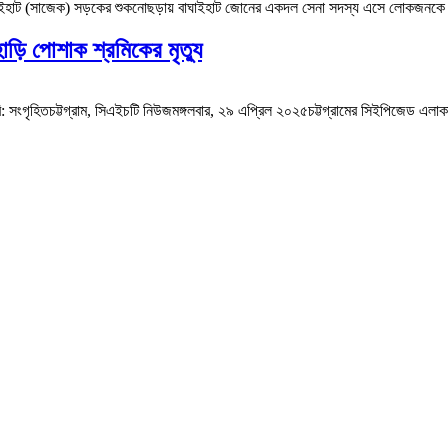
াইহাট (সাজেক) সড়কের শুকনোছড়ায় বাঘাইহাট জোনের একদল সেনা সদস্য এসে লোকজনকে ভয়ভীত
হাড়ি পোশাক শ্রমিকের মৃত্যু
 সংগৃহিতচট্টগ্রাম, সিএইচটি নিউজমঙ্গলবার, ২৯ এপ্রিল ২০২৫চট্টগ্রামের সিইপিজেড এলাকার 