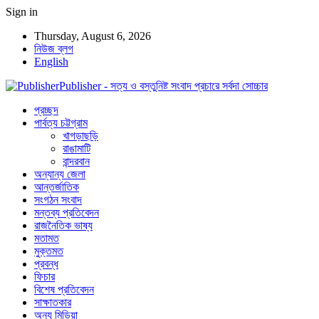
Sign in
Thursday, August 6, 2026
নিউজ ব্লগ
English
Publisher - সত্য ও বস্তুনিষ্ট সংবাদ প্রচারে সর্বদা সোচ্চার
প্রচ্ছদ
পার্বত্য চট্টগ্রাম
খাগড়াছড়ি
রাঙামাটি
বান্দরবান
অন্যান্য জেলা
আন্তর্জাতিক
সংগঠন সংবাদ
মন্তব্য প্রতিবেদন
রাজনৈতিক ভাষ্য
মতামত
মুক্তমত
প্রবন্ধ
ফিচার
বিশেষ প্রতিবেদন
সাক্ষাতকার
অন্য মিডিয়া