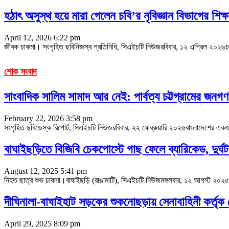
হঠাৎ অসুস্থ হয়ে মারা গেলেন চবি’র নৃবিজ্ঞান বিভাগের শিক্ষ
April 12, 2026 6:22 pm
জীবক চাকমা। সংগৃহিত ছবিনিজস্ব প্রতিনিধি, সিএইচটি নিউজরবিবার, ১২ এপ্রিল ২০২৬চট্টগ্
শোক সংবাদ
সাংবাদিক সালিম সামাদ আর নেই: পার্বত্য চট্টগ্রামের জনগ
February 22, 2026 3:58 pm
সংগৃহিত ছবিডেস্ক রিপোর্ট, সিএইচটি নিউজরবিবার, ২২ ফেব্রুয়ারি ২০২৬বাংলাদেশের একজন খ্
বাঘাইছড়িতে বিজিবি চেকপোস্টে গাছ ফেলে ব্যারিকেড, দুর্ঘটন
August 12, 2025 5:41 pm
নিহত ছাত্র শুভ চাকমা।বাঘাইছড়ি (রাঙামাটি), সিএইচটি নিউজমঙ্গলবার, ১২ আগস্ট ২০২
দীঘিনালা-বাঘাইহাট সড়কের শুকনোছড়ায় সেনাবাহিনী কর্
April 29, 2025 8:09 pm