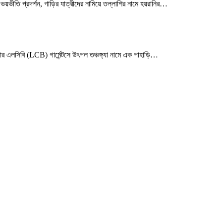
ি প্রদর্শন, গাড়ির যাত্রীদের নামিয়ে তল্লাশির নামে হয়রানির
…
এলসিবি (LCB) গার্মেন্টসে উৎপল তঞ্চঙ্গ্যা নামে এক পাহাড়ি
…