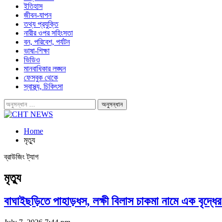
ইতিহাস
জীবন-যাপন
তথ্য প্রযুক্তি
নারীর ওপর সহিংসতা
বন, পরিবেশ, পর্যটন
ভাষা-শিক্ষা
ভিডিও
মানবাধিকার লঙ্ঘন
ফেসবুক থেকে
স্বাস্থ্য, চিকিৎসা
Home
মৃত্যু
ব্রাউজিং ট্যাগ
মৃত্যু
বাঘাইছড়িতে পাহাড়ধস, লক্ষী বিলাস চাকমা নামে এক বৃদ্ধের 