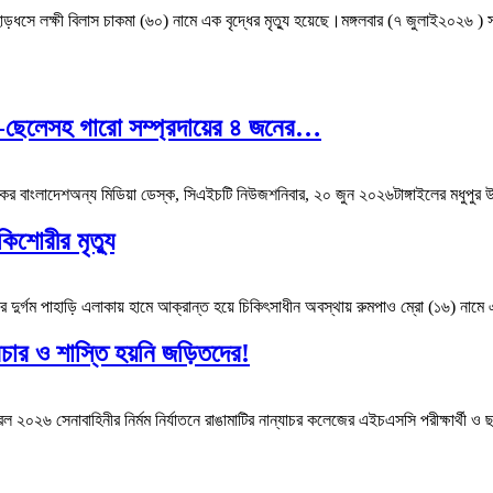
ড়ধসে লক্ষী বিলাস চাকমা (৬০) নামে এক বৃদ্ধের মৃত্যু হয়েছে।মঙ্গলবার (৭ জুলাই২০২৬ ) স
বা-ছেলেসহ গারো সম্প্রদায়ের ৪ জনের…
 বাংলাদেশঅন্য মিডিয়া ডেস্ক, সিএইচটি নিউজশনিবার, ২০ জুন ২০২৬টাঙ্গাইলের মধুপুর উপজ
িশোরীর মৃত্যু
ুর্গম পাহাড়ি এলাকায় হামে আক্রান্ত হয়ে চিকিৎসাধীন অবস্থায় রুমপাও ম্রো (১৬) ন
িচার ও শাস্তি হয়নি জড়িতদের!
 সেনাবাহিনীর নির্মম নির্যাতনে রাঙামাটির নান্যাচর কলেজের এইচএসসি পরীক্ষার্থী ও ছা