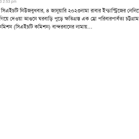
3 2:53 pm
ট, সিএইচটি নিউজবুধবার, ৪ জানুয়ারি ২০২৩লামা রাবার ইন্ডাস্ট্রিজের লেলি
লাগিয়ে দেওয়া আগুনে ঘরবাড়ি পুড়ে ক্ষতিগ্রস্ত এক ম্রো পরিবারপার্বত্য চট্টগ্রাম
 কমিশন (সিএইচটি কমিশন) বান্দরবানের লামায়
…