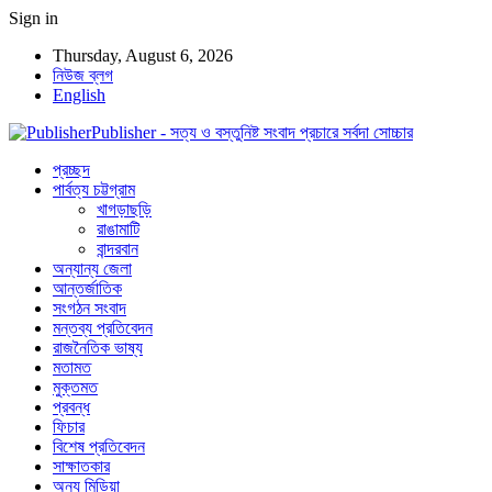
Sign in
Thursday, August 6, 2026
নিউজ ব্লগ
English
Publisher - সত্য ও বস্তুনিষ্ট সংবাদ প্রচারে সর্বদা সোচ্চার
প্রচ্ছদ
পার্বত্য চট্টগ্রাম
খাগড়াছড়ি
রাঙামাটি
বান্দরবান
অন্যান্য জেলা
আন্তর্জাতিক
সংগঠন সংবাদ
মন্তব্য প্রতিবেদন
রাজনৈতিক ভাষ্য
মতামত
মুক্তমত
প্রবন্ধ
ফিচার
বিশেষ প্রতিবেদন
সাক্ষাতকার
অন্য মিডিয়া