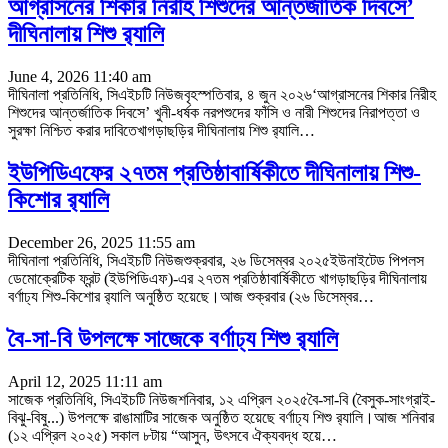
আগ্রাসনের শিকার নিরীহ শিশুদের আন্তর্জাতিক দিবসে’
দীঘিনালায় শিশু র‌্যালি
June 4, 2026 11:40 am
দীঘিনালা প্রতিনিধি, সিএইচটি নিউজবৃহস্পতিবার, ৪ জুন ২০২৬‘আগ্রাসনের শিকার নিরীহ
শিশুদের আন্তর্জাতিক দিবসে’ খুনী-ধর্ষক নরপশুদের ফাঁসি ও নারী শিশুদের নিরাপত্তা ও
সুরক্ষা নিশ্চিত করার দাবিতেখাগড়াছড়ির দীঘিনালায় শিশু র‌্যালি
…
ইউপিডিএফের ২৭তম প্রতিষ্ঠাবার্ষিকীতে দীঘিনালায় শিশু-
কিশোর র‍্যালি
December 26, 2025 11:55 am
দীঘিনালা প্রতিনিধি, সিএইচটি নিউজশুক্রবার, ২৬ ডিসেম্বর ২০২৫ইউনাইটেড পিপলস
ডেমোক্রেটিক ফ্রন্ট (ইউপিডিএফ)-এর ২৭তম প্রতিষ্ঠাবার্ষিকীতে খাগড়াছড়ির দীঘিনালায়
বর্ণাঢ্য শিশু-কিশোর র‌্যালি অনুষ্ঠিত হয়েছে।আজ শুক্রবার (২৬ ডিসেম্বর
…
বৈ-সা-বি উপলক্ষে সাজেকে বর্ণাঢ্য শিশু র‌্যালি
April 12, 2025 11:11 am
সাজেক প্রতিনিধি, সিএইচটি নিউজশনিবার, ১২ এপ্রিল ২০২৫বৈ-সা-বি (বৈসুক-সাংগ্রাই-
বিঝু-বিষু...) উপলক্ষে রাঙামাটির সাজেক অনুষ্ঠিত হয়েছে বর্ণাঢ্য শিশু র‌্যালি।আজ শনিবার
(১২ এপ্রিল ২০২৫) সকাল ৮টায় “আসুন, উৎসবে ঐক্যবদ্ধ হয়ে
…