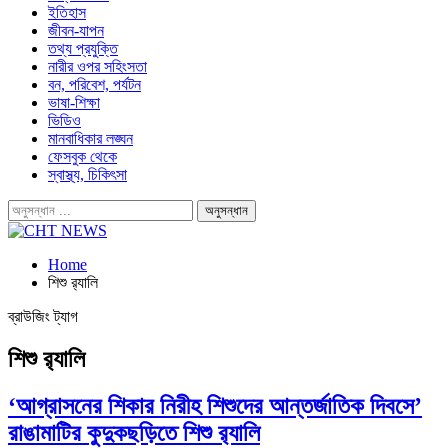
ইতিহাস
জীবন-যাপন
তথ্য প্রযুক্তি
নারীর ওপর সহিংসতা
বন, পরিবেশ, পর্যটন
ভাষা-শিক্ষা
ভিডিও
মানবাধিকার লঙ্ঘন
ফেসবুক থেকে
স্বাস্থ্য, চিকিৎসা
Home
শিশু র‌্যালি
ব্রাউজিং ট্যাগ
শিশু র‌্যালি
‘আগ্রাসনের শিকার নিরীহ শিশুদের আন্তর্জাতিক দিবসে’
রাঙামাটির কুদুকছড়িতে শিশু র‌্যালি