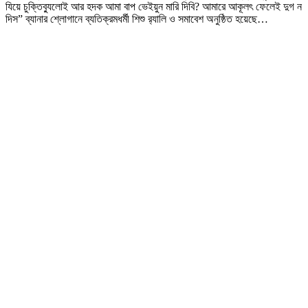
যিয়ে চুক্তিব্যুলোই আর হদক আমা বাপ ভেইয়ুন মারি দিবি? আমারে আকূলৎ ফেলেই দুগ ন
দিস” ব্যানার শ্লোগানে ব্যতিক্রমধর্মী শিশু র‌্যালি ও সমাবেশ অনুষ্ঠিত হয়েছে
…