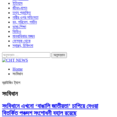
ইতিহাস
জীবন-যাপন
তথ্য প্রযুক্তি
নারীর ওপর সহিংসতা
বন, পরিবেশ, পর্যটন
ভাষা-শিক্ষা
ভিডিও
মানবাধিকার লঙ্ঘন
ফেসবুক থেকে
স্বাস্থ্য, চিকিৎসা
Home
সংবিধান
ব্রাউজিং ট্যাগ
সংবিধান
সংবিধানে এখনো ‘বাঙালি জাতীয়তা’ চাপিয়ে দেওয়া
বিতর্কিত পঞ্চদশ সংশোধনী বহাল রয়েছে