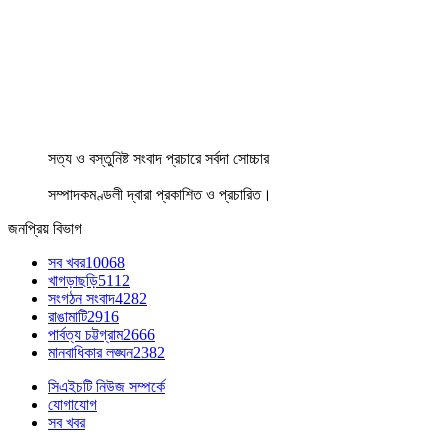
সত্য ও বস্তুনিষ্ট সংবাদ প্রচারে সর্বদা সোচ্চার
সম্পাদকমণ্ডলী দ্বারা প্রকাশিত ও প্রচারিত।
জনপ্রিয় বিভাগ
সব খবর
10068
খাগড়াছড়ি
5112
সংগঠন সংবাদ
4282
রাঙামাটি
2916
পার্বত্য চট্টগ্রাম
2666
মানবাধিকার লঙ্ঘন
2382
সিএইচটি নিউজ সম্পর্কে
যোগাযোগ
সব খবর