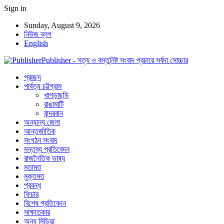
Sign in
Sunday, August 9, 2026
নিউজ ব্লগ
English
Publisher - সত্য ও বস্তুনিষ্ট সংবাদ প্রচারে সর্বদা সোচ্চার
প্রচ্ছদ
পার্বত্য চট্টগ্রাম
খাগড়াছড়ি
রাঙামাটি
বান্দরবান
অন্যান্য জেলা
আন্তর্জাতিক
সংগঠন সংবাদ
মন্তব্য প্রতিবেদন
রাজনৈতিক ভাষ্য
মতামত
মুক্তমত
প্রবন্ধ
ফিচার
বিশেষ প্রতিবেদন
সাক্ষাতকার
অন্য মিডিয়া