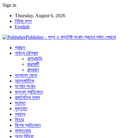
Sign in
Thursday, August 6, 2026
নিউজ ব্লগ
English
Publisher - সত্য ও বস্তুনিষ্ট সংবাদ প্রচারে সর্বদা সোচ্চার
প্রচ্ছদ
পার্বত্য চট্টগ্রাম
খাগড়াছড়ি
রাঙামাটি
বান্দরবান
অন্যান্য জেলা
আন্তর্জাতিক
সংগঠন সংবাদ
মন্তব্য প্রতিবেদন
রাজনৈতিক ভাষ্য
মতামত
মুক্তমত
প্রবন্ধ
ফিচার
বিশেষ প্রতিবেদন
সাক্ষাতকার
অন্য মিডিয়া