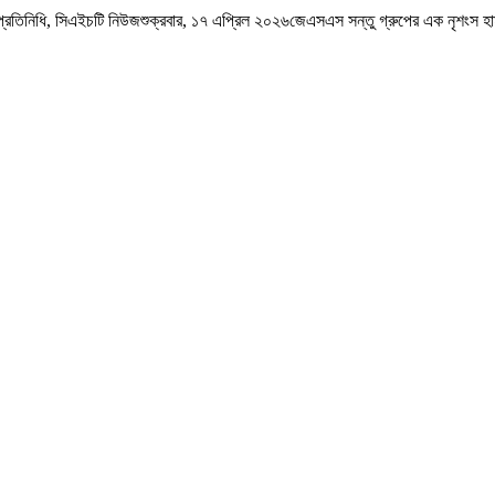
প্রতিনিধি, সিএইচটি নিউজশুক্রবার, ১৭ এপ্রিল ২০২৬জেএসএস সন্তু গ্রুপের এক নৃশংস হামল