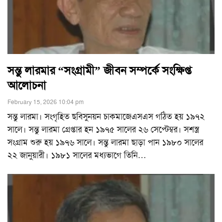
সন্তু লারমার “সংগ্রামী” জীবন সম্পর্কে সংক্ষিপ্ত
আলোচনা
February 15, 2026 10:04 pm
সন্তু লারমা। সংগৃহিত ছবিসুনয়ন চাকমাজেএসএস গঠিত হয় ১৯৭২
সালে। সন্তু লারমা গ্রেপ্তার হন ১৯৭৫ সালের ২৬ সেপ্টেম্বর। সশস্ত্র
সংগ্রাম শুরু হয় ১৯৭৬ সালে। সন্তু লারমা ছাড়া পান ১৯৮০ সালের
২২ জানুয়ারী। ১৯৮১ সালের মধ্যভাগে তিনি
…