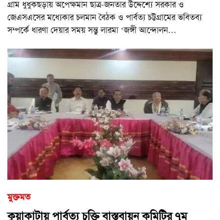
গ্রাম ধুধুকছড়ায় অপেক্ষমান ছাত্র-জনতার উদ্দেশ্যে সরকার ও
জেএসএসের মধ্যেকার চলমান বৈঠক ও পার্বত্য চট্টগ্রামের ভবিতব্য
সম্পর্কে ধারণা দেয়ার সময় সন্তু লারমা ‘জঙ্গী আন্দোলন
…
মুক্তমত
কুয়াকাটায় পার্বত্য চুক্তি বাস্তবায়ন কমিটির ৭ম