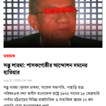
মতামত
সন্তু লারমা: শাসকগোষ্ঠীর আন্দোলন দমনের
হাতিয়ার
July 31, 2025 2:41 pm
সন্তু লারমা।সুনয়ন চাকমা, সাবেক সভাপতি, পাহাড়ি ছাত্র
পরিষদএক.সদ্য স্বাধীন বাংলাদেশ রাষ্ট্রে ১৯৭২ সালের ১৫ ফেব্রুয়ারি
পার্বত্য চট্টগ্রামের বিভিন্ন রাজনৈতিক ও সামাজিক স্তরের ১৭ জন
পাহাড়ি নেতা বাংলাদেশের প্রথম
…