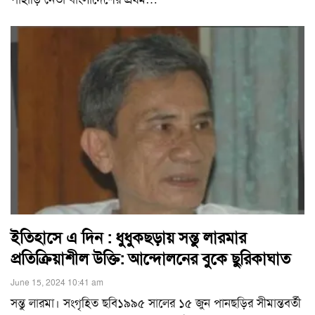
ইতিহাসে এ দিন : ধুধুকছড়ায় সন্তু লারমার
প্রতিক্রিয়াশীল উক্তি: আন্দোলনের বুকে ছুরিকাঘাত
June 15, 2024 10:41 am
সন্তু লারমা। সংগৃহিত ছবি১৯৯৫ সালের ১৫ জুন পানছড়ির সীমান্তবর্তী