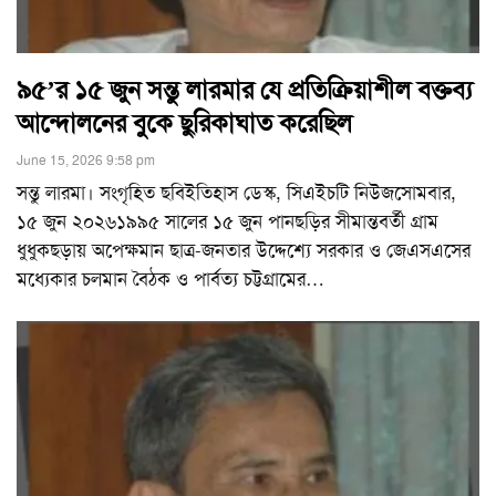
৯৫’র ১৫ জুন সন্তু লারমার যে প্রতিক্রিয়াশীল বক্তব্য
আন্দোলনের বুকে ছুরিকাঘাত করেছিল
June 15, 2026 9:58 pm
সন্তু লারমা। সংগৃহিত ছবিইতিহাস ডেস্ক, সিএইচটি নিউজসোমবার,
১৫ জুন ২০২৬১৯৯৫ সালের ১৫ জুন পানছড়ির সীমান্তবর্তী গ্রাম
ধুধুকছড়ায় অপেক্ষমান ছাত্র-জনতার উদ্দেশ্যে সরকার ও জেএসএসের
মধ্যেকার চলমান বৈঠক ও পার্বত্য চট্টগ্রামের
…