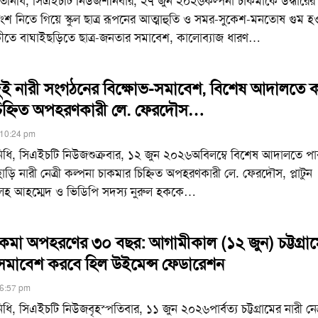
্রতিনিধি, সিএইচটি নিউজশনিবার, ২৭ জুন ২০২৬কল্পনা চাকমাকে উদ্ধারের
 নিতে গিয়ে স্কুল ছাত্র রূপনের আত্মাহুতি ও সমর-সুকেশ-মনতোষ গুম হও
কীতে বাঘাইছড়িতে ছাত্র-জনতার সমাবেশ, কালোব্যাজ ধারণ
…
ে দুই নারী সংগঠনের বিক্ষোভ-সমাবেশ, বিশেষ আদালতে ক
িহ্নিত অপহরণকারী লে. ফেরদৌস…
 10:24 pm
রতিনিধি, সিএইচটি নিউজশুক্রবার, ১২ জুন ২০২৬অবিলম্বে বিশেষ আদালতে পার্
াহাড়ি নারী নেত্রী কল্পনা চাকমার চিহ্নিত অপহরণকারী লে. ফেরদৌস, প্লাটুন
লেহ আহম্মেদ ও ভিডিপি সদস্য নুরুল হককে
…
াকমা অপহরণের ৩০ বছর: আগামীকাল (১২ জুন) চট্টগ্রাম
সমাবেশ করবে হিল উইমেন্স ফেডারেশন
 6:57 pm
তিনিধি, সিএইচটি নিউজবৃহস্পতিবার, ১১ জুন ২০২৬পার্বত্য চট্টগ্রামের নারী নেত্