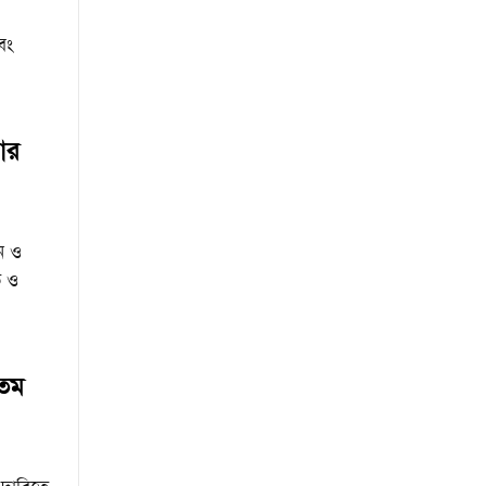
বং
়ার
ন ও
ি ও
০তম