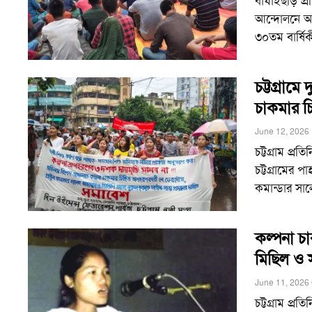
বাঘাইছড়ি প
আন্দোলনে অংশ
৩০তম বার্ষি
চট্টগ্রাম
চাকমার চ
June 12, 2026
চট্টগ্রাম প্
চট্টগ্রামের প
কমান্ডার সা
কল্পনা চ
মিছিল ও 
June 11, 2026
চট্টগ্রাম প্র