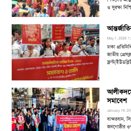
ও সুরক্ষা নি
আন্তর্জাত
May 1, 2026 7
ঢাকা প্রতিনি
জাতীয় প্রেস
ফ্রন্ট(ইউডব
আলীকদমে 
সমাবেশ
January 19, 2
বান্দরবান, 
জনগোষ্ঠীর ওপ