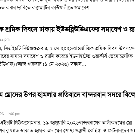
শ্চিত করার দাবিতে রাঙামাটির কাউখালীতে সমাবেশ
…
িক শ্রমিক দিবসে ঢাকায় ইউডব্লিউডিএফের সমাবেশ ও র‌্য
:22 pm
ধি, সিএইচটি নিউজশুক্রবার, ১ মে ২০২৬আন্তর্জাতিক শ্রমিক দিবস উপলক্ষে 
ক্লাবের সামনে সমাবেশ ও র‍্যালি করেছে ইউনাইটেড ওয়ার্কার্স ডেমোক্রেটিক
্লিউডিএফ)।আজ শুক্রবার (১ মে ২০২৬) সকাল
…
ম্রোদের উপর হামলার প্রতিবাদে বান্দরবান সদরে বিক্
026 11:46 pm
সিএইচটি নিউজসোমবার, ১৯ জানুয়ারি ২০২৬বান্দরবানের আলীকদমের ম্রো
র কুখ্যাত ডাকাত জাফর আলমের পোষ্য সন্ত্রাসী রোহিঙ্গা ও সেটলারদের সং