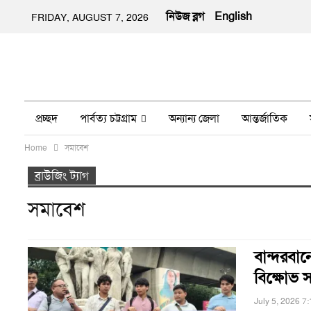
নিউজ ব্লগ
English
FRIDAY, AUGUST 7, 2026
প্রচ্ছদ
পার্বত্য চট্টগ্রাম
অন্যান্য জেলা
আন্তর্জাতিক
Home
সমাবেশ
অন্য মিডিয়া
ইতিহাস
জীবন-যাপন
তথ্য প্রযুক্তি
নার
ব্রাউজিং ট্যাগ
সমাবেশ
বান্দরবান
বিক্ষোভ 
July 5, 2026 7