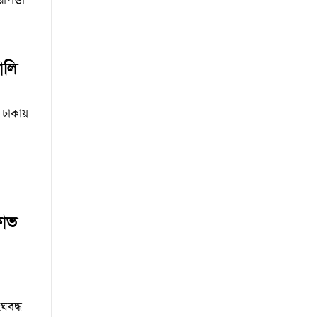
ালি
ঢাকায়
ষোভ
ঘবদ্ধ