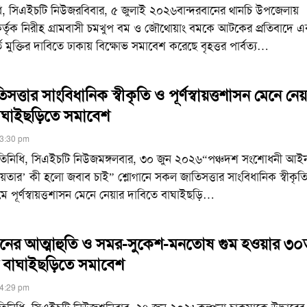
িধি, সিএইচটি নিউজরবিবার, ৫ জুলাই ২০২৬বান্দরবানের থানচি উপজেলায়
কর্তৃক নিরীহ গ্রামবাসী চমখুপ বম ও জৌথোয়াং বমকে আটকের প্রতিবাদে এ
ত মুক্তির দাবিতে ঢাকায় বিক্ষোভ সমাবেশ করেছে বৃহত্তর পার্বত্য
…
্তার সাংবিধানিক স্বীকৃতি ও পূর্ণস্বায়ত্তশাসন মেনে নেয
াঘাইছড়িতে সমাবেশ
 3:30 pm
্রতিনিধি, সিএইচটি নিউজমঙ্গলবার, ৩০ জুন ২০২৬“পঞ্চদশ সংশোধনী আই
য়তার’ কী হলো জবাব চাই” শ্লোগানে সকল জাতিসত্তার সাংবিধানিক স্বীকৃত
্রামে পূর্ণস্বায়ত্তশাসন মেনে নেয়ার দাবিতে বাঘাইছড়ি
…
নের আত্মাহুতি ও সমর-সুকেশ-মনতোষ গুম হওয়ার ৩
ে বাঘাইছড়িতে সমাবেশ
 4:29 pm