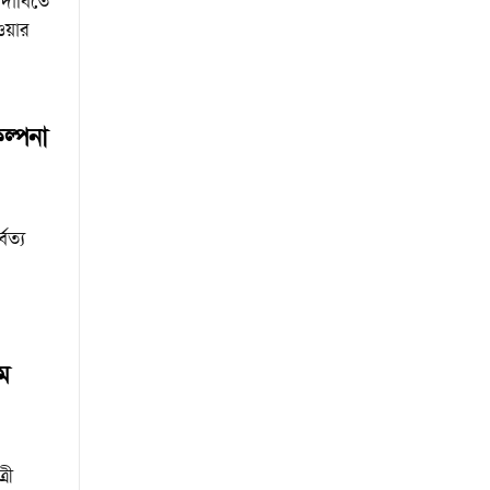
 দাবিতে
য়ার
ল্পনা
বত্য
ে
রী