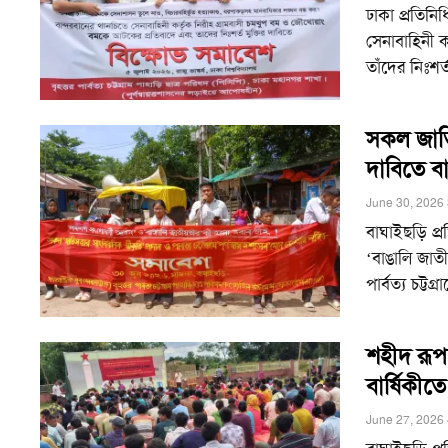
ঢাকা প্রতিন
সেনাবাহিনী 
তাঁদের নিঃশর্
সকল জাতিসত
দাবিতে ব
June 30, 2026
বাঘাইছড়ি প
‘বাঙালি জাতী
পার্বত্য চট্টগ
শহীদ রূপ
বার্ষিকীত
June 27, 2026