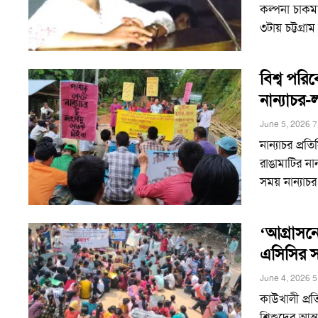
কল্পনা চাকম
৩টায় চট্টগ্
বিশ্ব পরি
নান্যাচর-ল
June 5, 2026 
নান্যাচর প্র
রাঙামাটির ন
সময় নান্যা
‘আগ্রাসন
এসিসির 
June 4, 2026 
কাউখালী প্র
শিশুদের আন্ত