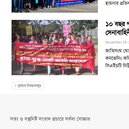
হামলার প্রতি
১০ বছর প
সেনাবাহি
November 29, 
জাতিসংঘ ঘোষ
কনভেনিং কমি
সিএইচটি নিউ
পুরানো নিবন্ধনসমূহ
সত্য ও বস্তুনিষ্ট সংবাদ প্রচারে সর্বদা সোচ্চার