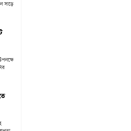
ল সাড়ে
ে
উপলক্ষে
টার
তে
হ
াপত্তা