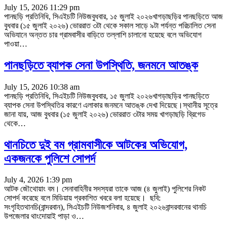
July 15, 2026 11:29 pm
পানছড়ি প্রতিনিধি, সিএইচটি নিউজবুধবার, ১৫ জুলাই ২০২৬খাগড়াছড়ির পানছড়িতে আজ
বুধবার (১৫ জুলাই ২০২৬) ভোররাত ৩টা থেকে সকাল সাড়ে ৯টা পর্যন্ত পরিচালিত সেনা
অভিযানে অন্তত চার গ্রামবাসীর বাড়িতে তল্লাশি চালানো হয়েছে বলে অভিযোগ
পাওয়া
…
পানছড়িতে ব্যাপক সেনা উপস্থিতি, জনমনে আতঙ্ক
July 15, 2026 10:38 am
পানছড়ি প্রতিনিধি, সিএইচটি নিউজবুধবার, ১৫ জুলাই ২০২৬খাগড়াছড়ির পানছড়িতে
ব্যাপক সেনা উপস্থিতির কারণে এলাকার জনমনে আতঙ্ক দেখা দিয়েছে।স্থানীয় সূত্রে
জানা যায়, আজ বুধবার (১৫ জুলাই ২০২৬) ভোররাত ৩টার সময় খাগড়াছড়ি ব্রিগেড
থেকে
…
থানচিতে দুই বম গ্রামবাসীকে আটকের অভিযোগ,
একজনকে পুলিশে সোপর্দ
July 4, 2026 1:39 pm
আটক জৌথোয়াং বম। সেনাবাহিনীর সদস্যরা তাকে আজ (৪ জুলাই) পুলিশের নিকট
সোপর্দ করেছে বলে মিডিয়ায় প্রকাশিত খবরে বলা হয়েছে। ছবি:
সংগৃহিতথানচি(বান্দরবান), সিএইচটি নিউজশনিবার, ৪ জুলাই ২০২৬বান্দরবানের থানচি
উপজেলার থাংদোয়াই পাড়া ও
…