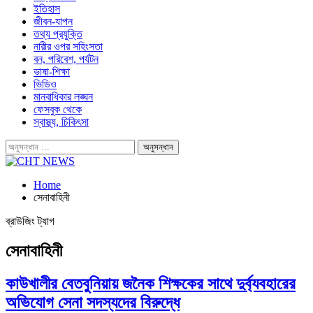
ইতিহাস
জীবন-যাপন
তথ্য প্রযুক্তি
নারীর ওপর সহিংসতা
বন, পরিবেশ, পর্যটন
ভাষা-শিক্ষা
ভিডিও
মানবাধিকার লঙ্ঘন
ফেসবুক থেকে
স্বাস্থ্য, চিকিৎসা
Home
সেনাবাহিনী
ব্রাউজিং ট্যাগ
সেনাবাহিনী
কাউখালীর বেতবুনিয়ায় জনৈক শিক্ষকের সাথে দুর্ব্যবহারের
অভিযোগ সেনা সদস্যদের বিরুদ্ধে