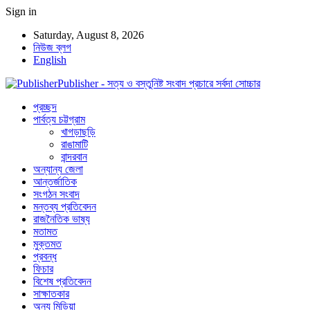
Sign in
Saturday, August 8, 2026
নিউজ ব্লগ
English
Publisher - সত্য ও বস্তুনিষ্ট সংবাদ প্রচারে সর্বদা সোচ্চার
প্রচ্ছদ
পার্বত্য চট্টগ্রাম
খাগড়াছড়ি
রাঙামাটি
বান্দরবান
অন্যান্য জেলা
আন্তর্জাতিক
সংগঠন সংবাদ
মন্তব্য প্রতিবেদন
রাজনৈতিক ভাষ্য
মতামত
মুক্তমত
প্রবন্ধ
ফিচার
বিশেষ প্রতিবেদন
সাক্ষাতকার
অন্য মিডিয়া