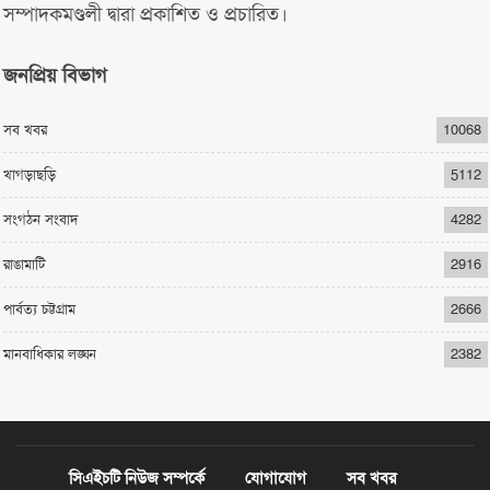
সম্পাদকমণ্ডলী দ্বারা প্রকাশিত ও প্রচারিত।
জনপ্রিয় বিভাগ
সব খবর
10068
খাগড়াছড়ি
5112
সংগঠন সংবাদ
4282
রাঙামাটি
2916
পার্বত্য চট্টগ্রাম
2666
মানবাধিকার লঙ্ঘন
2382
সিএইচটি নিউজ সম্পর্কে
যোগাযোগ
সব খবর