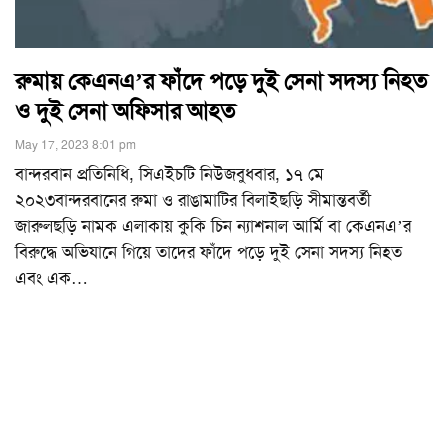
রুমায় কেএনএ’র ফাঁদে পড়ে দুই সেনা সদস্য নিহত
ও দুই সেনা অফিসার আহত
May 17, 2023 8:01 pm
বান্দরবান প্রতিনিধি, সিএইচটি নিউজবুধবার, ১৭ মে
২০২৩বান্দরবানের রুমা ও রাঙামাটির বিলাইছড়ি সীমান্তবর্তী
জারুলছড়ি নামক এলাকায় কুকি চিন ন্যাশনাল আর্মি বা কেএনএ’র
বিরুদ্ধে অভিযানে গিয়ে তাদের ফাঁদে পড়ে দুই সেনা সদস্য নিহত
এবং এক
…