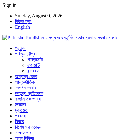
Sign in
Sunday, August 9, 2026
নিউজ ব্লগ
English
Publisher - সত্য ও বস্তুনিষ্ট সংবাদ প্রচারে সর্বদা সোচ্চার
প্রচ্ছদ
পার্বত্য চট্টগ্রাম
খাগড়াছড়ি
রাঙামাটি
বান্দরবান
অন্যান্য জেলা
আন্তর্জাতিক
সংগঠন সংবাদ
মন্তব্য প্রতিবেদন
রাজনৈতিক ভাষ্য
মতামত
মুক্তমত
প্রবন্ধ
ফিচার
বিশেষ প্রতিবেদন
সাক্ষাতকার
অন্য মিডিয়া