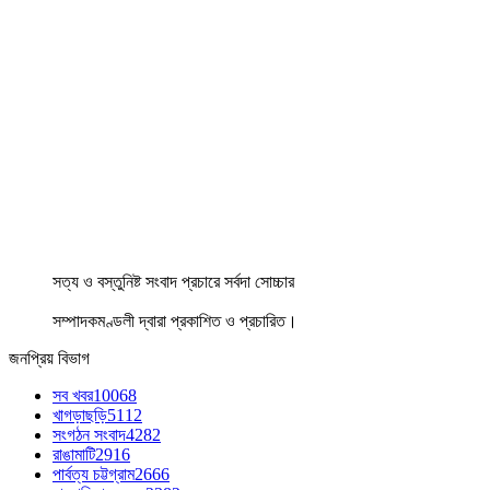
সত্য ও বস্তুনিষ্ট সংবাদ প্রচারে সর্বদা সোচ্চার
সম্পাদকমণ্ডলী দ্বারা প্রকাশিত ও প্রচারিত।
জনপ্রিয় বিভাগ
সব খবর
10068
খাগড়াছড়ি
5112
সংগঠন সংবাদ
4282
রাঙামাটি
2916
পার্বত্য চট্টগ্রাম
2666