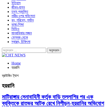
ইতিহাস
জীবন-যাপন
তথ্য প্রযুক্তি
নারীর ওপর সহিংসতা
বন, পরিবেশ, পর্যটন
ভাষা-শিক্ষা
ভিডিও
মানবাধিকার লঙ্ঘন
ফেসবুক থেকে
স্বাস্থ্য, চিকিৎসা
Home
হয়রানি
ব্রাউজিং ট্যাগ
হয়রানি
মাটিরাঙ্গায় সেনাবাহিনী কর্তৃক বাড়ি তল্লাশির পর এক
ব্যক্তিকে রাতভর আটক রেখে নিপীড়ন-হয়রানির অভিযোগ