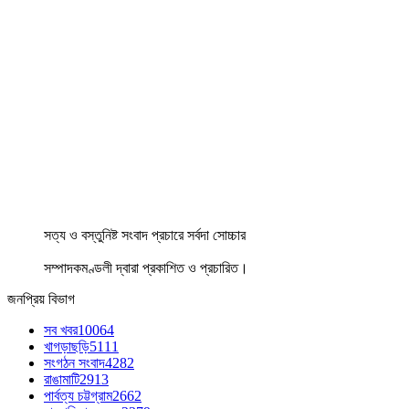
সত্য ও বস্তুনিষ্ট সংবাদ প্রচারে সর্বদা সোচ্চার
সম্পাদকমণ্ডলী দ্বারা প্রকাশিত ও প্রচারিত।
জনপ্রিয় বিভাগ
সব খবর
10064
খাগড়াছড়ি
5111
সংগঠন সংবাদ
4282
রাঙামাটি
2913
পার্বত্য চট্টগ্রাম
2662