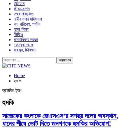
ইতিহাস
জীবন-যাপন
তথ্য প্রযুক্তি
নারীর ওপর সহিংসতা
বন, পরিবেশ, পর্যটন
ভাষা-শিক্ষা
ভিডিও
মানবাধিকার লঙ্ঘন
ফেসবুক থেকে
স্বাস্থ্য, চিকিৎসা
Home
হুমকি
ব্রাউজিং ট্যাগ
হুমকি
সাজেকের কংলাকে জেএসএস’র সশস্ত্র দলের অবস্থান,
ধানের শীষে ভোট দিতে জনগণকে হুমকির অভিযোগ!