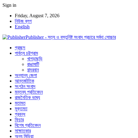
Sign in
Friday, August 7, 2026
নিউজ ব্লগ
English
Publisher - সত্য ও বস্তুনিষ্ট সংবাদ প্রচারে সর্বদা সোচ্চার
প্রচ্ছদ
পার্বত্য চট্টগ্রাম
খাগড়াছড়ি
রাঙামাটি
বান্দরবান
অন্যান্য জেলা
আন্তর্জাতিক
সংগঠন সংবাদ
মন্তব্য প্রতিবেদন
রাজনৈতিক ভাষ্য
মতামত
মুক্তমত
প্রবন্ধ
ফিচার
বিশেষ প্রতিবেদন
সাক্ষাতকার
অন্য মিডিয়া