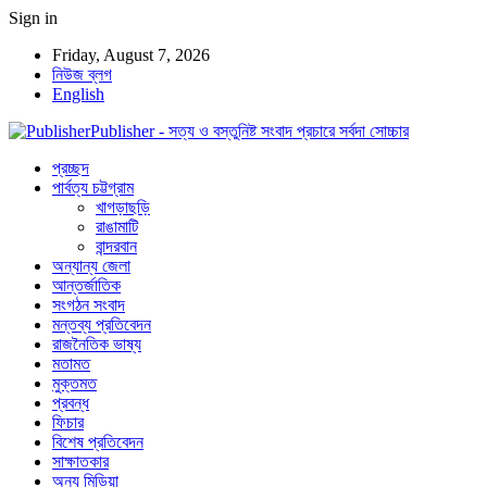
Sign in
Friday, August 7, 2026
নিউজ ব্লগ
English
Publisher - সত্য ও বস্তুনিষ্ট সংবাদ প্রচারে সর্বদা সোচ্চার
প্রচ্ছদ
পার্বত্য চট্টগ্রাম
খাগড়াছড়ি
রাঙামাটি
বান্দরবান
অন্যান্য জেলা
আন্তর্জাতিক
সংগঠন সংবাদ
মন্তব্য প্রতিবেদন
রাজনৈতিক ভাষ্য
মতামত
মুক্তমত
প্রবন্ধ
ফিচার
বিশেষ প্রতিবেদন
সাক্ষাতকার
অন্য মিডিয়া