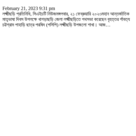
February 21, 2023 9:31 pm
লক্ষ্মীছড়ি প্রতিনিধি, সিএইচটি নিউজমঙ্গলবার, ২১ ফেব্রুয়ারি ২০২৩মহান আন্তর্জাতিক
মাতৃভাষা দিবস উপলক্ষে খাগড়াছড়ি জেলা লক্ষ্মীছড়িতে পথসভা করেছেন বৃহত্তর র্পাবত্য
চট্টগ্রাম পাহাড়ি ছাত্র পরষিদ (পসিপি) লক্ষ্মীছড়ি উপজলো শাখা। আজ
…