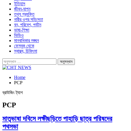
ইতিহাস
জীবন-যাপন
তথ্য প্রযুক্তি
নারীর ওপর সহিংসতা
বন, পরিবেশ, পর্যটন
ভাষা-শিক্ষা
ভিডিও
মানবাধিকার লঙ্ঘন
ফেসবুক থেকে
স্বাস্থ্য, চিকিৎসা
Home
PCP
ব্রাউজিং ট্যাগ
PCP
মাতৃভাষা দবিসে লক্ষীছড়িতে পাহাড়ি ছাত্র পরিষদের
পথসভা