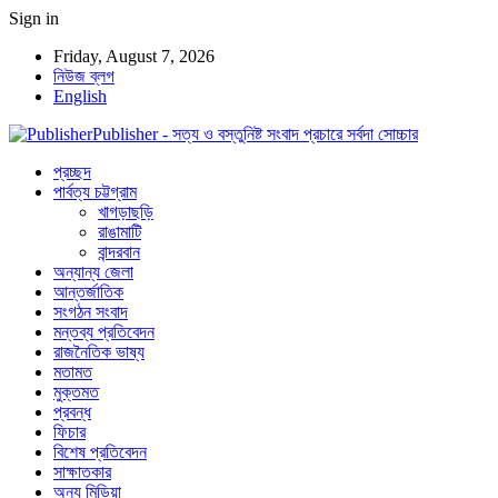
Sign in
Friday, August 7, 2026
নিউজ ব্লগ
English
Publisher - সত্য ও বস্তুনিষ্ট সংবাদ প্রচারে সর্বদা সোচ্চার
প্রচ্ছদ
পার্বত্য চট্টগ্রাম
খাগড়াছড়ি
রাঙামাটি
বান্দরবান
অন্যান্য জেলা
আন্তর্জাতিক
সংগঠন সংবাদ
মন্তব্য প্রতিবেদন
রাজনৈতিক ভাষ্য
মতামত
মুক্তমত
প্রবন্ধ
ফিচার
বিশেষ প্রতিবেদন
সাক্ষাতকার
অন্য মিডিয়া