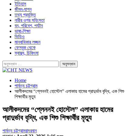
ইতিহাস
জীবন-যাপন
তথ্য প্রযুক্তি
নারীর ওপর সহিংসতা
বন, পরিবেশ, পর্যটন
ভাষা-শিক্ষা
ভিডিও
মানবাধিকার লঙ্ঘন
ফেসবুক থেকে
স্বাস্থ্য, চিকিৎসা
Home
পার্বত্য চট্টগ্রাম
আলীকদমের “প্লেননই হোস্টেল” এলাকায় হামের প্রাদুর্ভাব বৃদ্ধি, এক শিশু
শিক্ষার্থীর মৃত্যু
আলীকদমের “প্লেননই হোস্টেল” এলাকায় হামের
প্রাদুর্ভাব বৃদ্ধি, এক শিশু শিক্ষার্থীর মৃত্যু
পার্বত্য চট্টগ্রাম
বান্দরবান