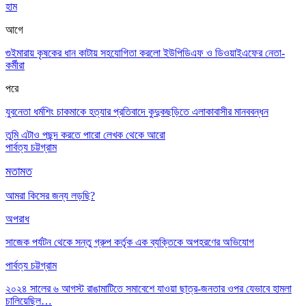
হাম
আগে
গুইমারায় কৃষকের ধান কাটায় সহযোগিতা করলো ইউপিডিএফ ও ডিওয়াইএফের নেতা-
কর্মীরা
পরে
যুবনেতা ধর্মশিং চাকমাকে হত্যার প্রতিবাদে কুদুকছড়িতে এলাকাবাসীর মানববন্ধন
তুমি এটাও পছন্দ করতে পারো
লেখক থেকে আরো
পার্বত্য চট্টগ্রাম
মতামত
আমরা কিসের জন্য লড়ছি?
অপরাধ
সাজেক পর্যটন থেকে সন্তু গ্রুপ কর্তৃক এক ব্যক্তিকে অপহরণের অভিযোগ
পার্বত্য চট্টগ্রাম
২০২৪ সালের ৬ আগস্ট রাঙামাটিতে সমাবেশে যাওয়া ছাত্র-জনতার ওপর যেভাবে হামলা
চালিয়েছিল…