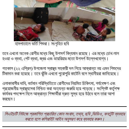
হাসপাতালে ভর্তি শিশুরা। সংগৃহিত ছবি
তবে এখনো অনেক রোগীর মধ্যে কিছু উপসর্গ বিদ্যমান রয়েছে। এর মধ্যে চোখ লাল
হওয়া ও ব্যথা, পেট ব্যথা, জ্বর এবং ডায়রিয়ার মতো উগসর্গ উল্লেখযোগ্য।
গতকাল (২২ এপ্রিল) উপজেলা স্বাস্থ্য সহকারী দল গিয়ে আক্রান্ত নয় এমন শিশুদের
টিকাদান করা হয়েছে। তবে ঝুঁকি এখনো পুরোপুরি কাটেনি বলে স্থানীয়রা জানিয়েছে।
এলাকাবাসীর দাবি, বর্তমান পরিস্থিতিতে রোগীদের নিয়মিত চিকিৎসা, পর্যবেক্ষণ এবং
প্রয়োজনীয় স্বাস্থ্যসেবা নিশ্চিত করা অত্যন্ত জরুরি হয়ে পড়েছে। সংশ্লিষ্ট কর্তৃপক্ষ
কার্যকর পদক্ষেপ নিলে আক্রান্ত শিক্ষার্থীরা দ্রুত সুস্থ হয়ে উঠবে বলে তারা আশা
করছেন।
সিএইচটি নিউজে প্রকাশিত প্রচারিত কোন সংবাদ, তথ্য, ছবি ,ভিডিও, কনটেন্ট ব্যবহার
করতে হলে কপিরাইট আইন অনুসরণ করে ব্যবহার করুন।