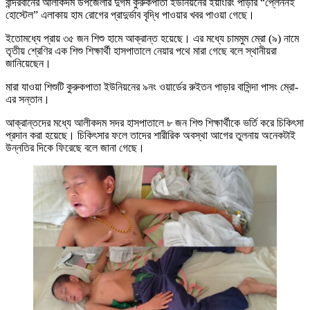
বান্দরবানের আলীকদম উপজেলার দুর্গম কুরুকপাতা ইউনিয়নের ইয়াংরিং পাড়ার “প্লেননই
হোস্টেল” এলাকায় হাম রোগের প্রাদুর্ভাব বৃদ্ধি পাওয়ার খবর পাওয়া গেছে।
ইতোমধ্যে প্রায় ৩৫ জন শিশু হামে আক্রান্ত হয়েছে। এর মধ্যে চামমুম ম্রো (৯) নামে
তৃতীয় শ্রেণির এক শিশু শিক্ষার্থী হাসপাতালে নেয়ার পথে মারা গেছে বলে স্থানীয়রা
জানিয়েছেন।
মারা যাওয়া শিশুটি কুরুকপাতা ইউনিয়নের ৯নং ওয়ার্ডের রুইতন পাড়ার বাসিন্দা পাসং ম্রো-
এর সন্তান।
আক্রান্তদের মধ্যে আলীকদম সদর হাসপাতালে ৮ জন শিশু শিক্ষার্থীকে ভর্তি করে চিকিৎসা
প্রদান করা হয়েছে। চিকিৎসার ফলে তাদের শারীরিক অবস্থা আগের তুলনায় অনেকটাই
উন্নতির দিকে ফিরেছে বলে জানা গেছে।