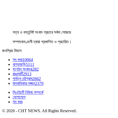
সত্য ও বস্তুনিষ্ট সংবাদ প্রচারে সর্বদা সোচ্চার
সম্পাদকমণ্ডলী দ্বারা প্রকাশিত ও প্রচারিত।
জনপ্রিয় বিভাগ
সব খবর
10064
খাগড়াছড়ি
5111
সংগঠন সংবাদ
4282
রাঙামাটি
2913
পার্বত্য চট্টগ্রাম
2662
মানবাধিকার লঙ্ঘন
2379
সিএইচটি নিউজ সম্পর্কে
যোগাযোগ
সব খবর
© 2026 - CHT NEWS. All Rights Reserved.