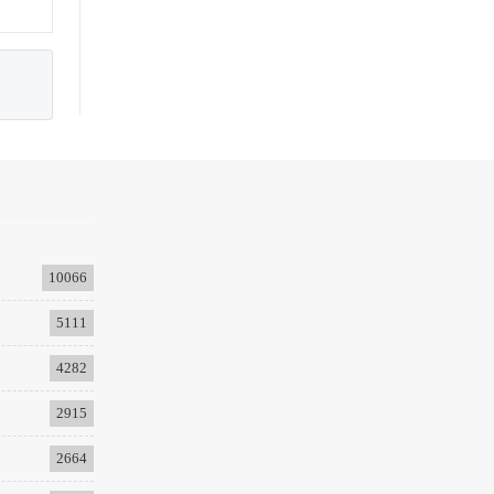
10066
5111
4282
2915
2664