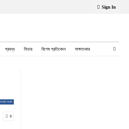
Sign In
প্রবন্ধ
ফিচার
বিশেষ প্রতিবেদন
সাক্ষাতকার
ফেসবুক থেকে
স্বাস্থ্য, চিকিৎসা
সংগঠন সংবাদ
0