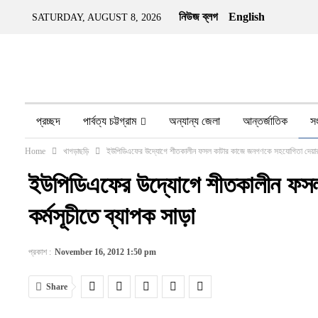
নিউজ ব্লগ
English
SATURDAY, AUGUST 8, 2026
প্রচ্ছদ
পার্বত্য চট্টগ্রাম
অন্যান্য জেলা
আন্তর্জাতিক
স
Home
খাগড়াছড়ি
ইউপিডিএফের উদ্যোগে শীতকালীন ফসল কাটার কাজে জনগণকে সহযোগিতা দেয়ার কর
অন্য মিডিয়া
ইতিহাস
জীবন-যাপন
তথ্য প্রযুক্তি
নারীর ও
ইউপিডিএফের উদ্যোগে শীতকালীন ফসল
কর্মসূচীতে ব্যাপক সাড়া
প্রকাশ :
November 16, 2012 1:50 pm
Share