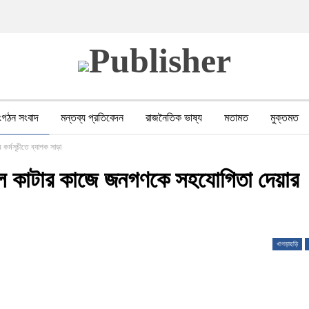
ংগঠন সংবাদ
মন্তব্য প্রতিবেদন
রাজনৈতিক ভাষ্য
মতামত
মুক্তমত
্মসূচীতে ব্যাপক সাড়া
পর সহিংসতা
বন, পরিবেশ, পর্যটন
ভাষা-শিক্ষা
ভিডিও
মানবাধিকার লঙ্ঘন
 কাটার কাজে জনগণকে সহযোগিতা দেয়ার
খাগড়াছড়ি