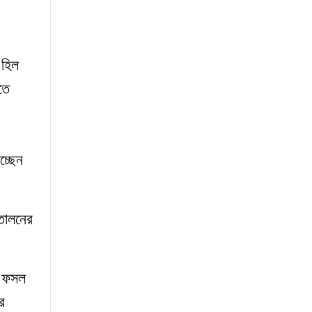
 হিল
তে
।
চ্ছেন
তোলনের
ে ফসল
র