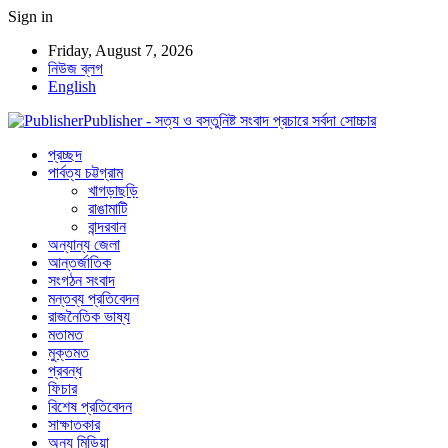
Sign in
Friday, August 7, 2026
নিউজ ব্লগ
English
Publisher - সত্য ও বস্তুনিষ্ট সংবাদ প্রচারে সর্বদা সোচ্চার
প্রচ্ছদ
পার্বত্য চট্টগ্রাম
খাগড়াছড়ি
রাঙামাটি
বান্দরবান
অন্যান্য জেলা
আন্তর্জাতিক
সংগঠন সংবাদ
মন্তব্য প্রতিবেদন
রাজনৈতিক ভাষ্য
মতামত
মুক্তমত
প্রবন্ধ
ফিচার
বিশেষ প্রতিবেদন
সাক্ষাতকার
অন্য মিডিয়া