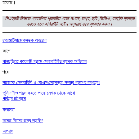
হয়েছে।
সিএইচটি নিউজে প্রকাশিত প্রচারিত কোন সংবাদ, তথ্য, ছবি ,ভিডিও, কনটেন্ট ব্যবহার
করতে হলে কপিরাইট আইন অনুসরণ করে ব্যবহার করুন।
রাঙামাটি
সাজেক
সড়ক অবরোধ
আগে
পানছড়িতে কয়েকটি গ্রামে সেনাবাহিনীর ব্যাপক অভিযান
পরে
সাজেকে সেনাবাহিনী ও জেএসএস(সন্তু) সশস্ত্র গ্রুপের বন্ধুত্ব!
তুমি এটাও পছন্দ করতে পারো
লেখক থেকে আরো
পার্বত্য চট্টগ্রাম
মতামত
আমরা কিসের জন্য লড়ছি?
অপরাধ