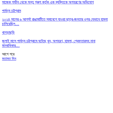
সাজেক পর্যটন থেকে সন্তু গ্রুপ কর্তৃক এক ব্যক্তিকে অপহরণের অভিযোগ
পার্বত্য চট্টগ্রাম
২০২৪ সালের ৬ আগস্ট রাঙামাটিতে সমাবেশে যাওয়া ছাত্র-জনতার ওপর যেভাবে হামলা
চালিয়েছিল…
খাগড়াছড়ি
জুলাই মাসে পার্বত্য চট্টগ্রামে ঘটেছে খুন, অপহরণ, হামলা, গ্রেফতারসহ নানা
মানবাধিকার…
আগে
পরে
মতামত দিন