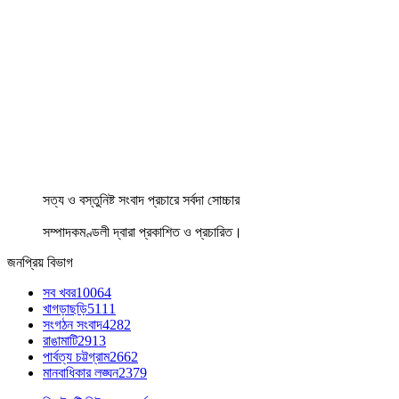
সত্য ও বস্তুনিষ্ট সংবাদ প্রচারে সর্বদা সোচ্চার
সম্পাদকমণ্ডলী দ্বারা প্রকাশিত ও প্রচারিত।
জনপ্রিয় বিভাগ
সব খবর
10064
খাগড়াছড়ি
5111
সংগঠন সংবাদ
4282
রাঙামাটি
2913
পার্বত্য চট্টগ্রাম
2662
মানবাধিকার লঙ্ঘন
2379