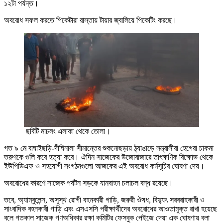
১২টা পর্যন্ত।
অবরোধ সফল করতে পিকেটারা রাস্তায় টায়ার জ্বালিয়ে পিকেটিং করছে।
ছবিটি মাচলং এলাকা থেকে তোলা।
গত ৯ মে বাঘাইছড়ি-দীঘিনালা সীমান্তের শুকনোছড়ায় ঠ্যাঙাড়ে সন্ত্রাসীরা হেগেরা চাকমা
তরুণকে গুলি করে হত্যা করে। ঐদিন সাজেকের উজোবাজারে তাৎক্ষণিক বিক্ষোভ থেকে
ইউপিডিএফ ও সহযোগী সংগঠনগুলো আজকের এই অবরোধ কর্মসূচির ঘোষণা দেয়।
অবরোধের কারণে সাজেক পর্যটন সড়কে যানবাহন চলাচল বন্ধ রয়েছে।
তবে, অ্যাম্বুলেন্স, অসুস্থ রোগী বহনকারী গাড়ি, জরুরী ঔষধ, বিদ্যুৎ সরবরাহকারী ও
সাংবাদিক বহনকারী গাড়ি এবং এসএসসি পরীক্ষার্থীদের অবরোধের আওতামুক্ত রাখা হয়েছে
বলে গতকাল সাজেক গণঅধিকার রক্ষা কমিটির ফেসবুক পেইজে দেয়া এক ঘোষণায় বলা