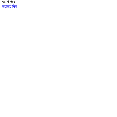
আগে
পরে
মতামত দিন