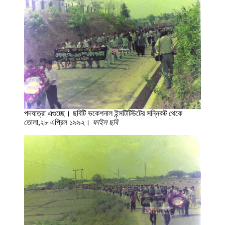
পদযাত্রা এগুচ্ছে। ছবিটি ভকেশনাল ইন্সটিটিউটের সন্নিকট থেকে
তোলা,২৮ এপ্রিল ১৯৯২।
ফাইল ছবি