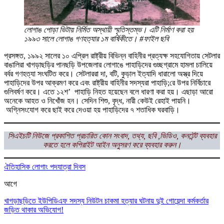
লোগাঙ পোড়া ভিটায় নির্মিত অস্থায়ী স্মৃতিস্তম্ভ। এটি নির্মাণ করা হয়
১৯৯৩ সালে লোগাঙ গণহত্যার ১ম বার্ষিকীতে। #ফাইল ছবি
প্রসঙ্গত, ১৯৯২ সালের ১০ এপ্রিল রাষ্ট্রীয় বিভিন্ন বাহিনীর প্রত্যক্ষ সহযোগিতায় সেটলার
বাঙালিরা খাগড়াছড়ির পানছড়ি উপজেলার লোগাঙে পাহাড়িদের গুচ্ছগ্রামে হামলা চালিয়ে
বর্বর গণহত্যা সংঘটিত করে। সেটলাররা দা, বটি, কুড়াল ইত্যাদি ধারালো অস্ত্র দিয়ে
পাহাড়িদের উপর আক্রমণ করে এবং রাষ্ট্রীয় বাহিনীর সদস্যরা পাহাড়ি;রে উপর নির্বিচারে
গুলিবর্ষণ করে। এতে ১২শ’ পাহাড়ি নিহত হয়েছেন বলে ধারণা করা হয়। এছাড়া আরো
অনেকে আহত ও নিখোঁজ হন। সেদিন শিশু, বৃদ্ধ, নারী কেউই রেহাই পায়নি।
অগ্নিসংযোগ করে ছাই করে দেওয়া হয় পাহাড়িদের ৭ শতাধিক ঘরবাড়ি।
সিএইচটি
নিউজে প্রকাশিত প্রচারিত কোন সংবাদ, তথ্য, ছবি ,ভিডিও, কনটেন্ট ব্যবহার
করতে হলে
কপিরাইট আইন অনুসরণ করে ব্যবহার করুন।
ঐতিহাসিক লোগাং পদযাত্রা দিবস
আগে
খাগড়াছড়িতে ইউপিডিএফ সদস্য নিউটন চাকমা হত্যার ঘটনায় দুই গোয়েন্দা কর্মকর্তার
জড়িত থাকার অভিযোগ!