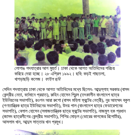
লোগাঙ পদযাত্রার আগ মুহুর্ত। ঢাকা থেকে আগত অতিথিদের পরিচয়
করিয়ে দেয়া হচ্ছে। ২৮ এপ্রিল ১৯৯২। ছবি: কড়ই গাছতলা,
খাগড়াছড়ি কলেজ।
ফাইল ছবি
সেদিন পদযাত্রায় ঢাকা থেকে আগত অতিথিদের মধ্যে ছিলেন- আব্দুল্লাহ সরকার (বাসদ
কেন্দ্রীয় নেতা, বর্তমানে প্রয়াত), রুহিন হোসেন প্রিন্স (তৎকালীন বাংলাদেশ ছাত্র
ইউনিয়নের সভাপতি), রওশন আরা রুশো (বাসদ মহিলা ফ্রন্টের নেত্রী), নুর আহম্মদ বকুল
(গণতান্ত্রিক ছাত্র ইউনিয়নের সভাপতি), উদয় পাল (বাংলাদেশ ছাত্র ফেডারেশনের
সভাপতি), বেলাল হোসেন (সমাজতান্ত্রিক ছাত্র ফ্রন্টের সভাপতি), নাজমুল হক প্রধান
(জাসদ ছাত্রলীগের কেন্দ্রীয় সভাপতি), শিশির মোড়ল (ভোরের কাগজের রিপোর্টার),
আসলাম খান, আব্দুস সাত্তার খান প্রমুখ।