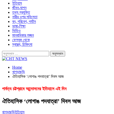
ইতিহাস
জীবন-যাপন
তথ্য প্রযুক্তি
নারীর ওপর সহিংসতা
বন, পরিবেশ, পর্যটন
ভাষা-শিক্ষা
ভিডিও
মানবাধিকার লঙ্ঘন
ফেসবুক থেকে
স্বাস্থ্য, চিকিৎসা
Home
খাগড়াছড়ি
ঐতিহাসিক ‘লোগাঙ পদযাত্রা’ দিবস আজ
পার্বত্য চট্টগ্রামে আন্দোলনের ইতিহাসে এই দিন
ঐতিহাসিক ‘লোগাঙ পদযাত্রা’ দিবস আজ
খাগড়াছড়ি
ইতিহাস