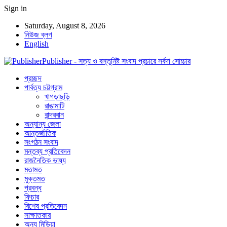
Sign in
Saturday, August 8, 2026
নিউজ ব্লগ
English
Publisher - সত্য ও বস্তুনিষ্ট সংবাদ প্রচারে সর্বদা সোচ্চার
প্রচ্ছদ
পার্বত্য চট্টগ্রাম
খাগড়াছড়ি
রাঙামাটি
বান্দরবান
অন্যান্য জেলা
আন্তর্জাতিক
সংগঠন সংবাদ
মন্তব্য প্রতিবেদন
রাজনৈতিক ভাষ্য
মতামত
মুক্তমত
প্রবন্ধ
ফিচার
বিশেষ প্রতিবেদন
সাক্ষাতকার
অন্য মিডিয়া