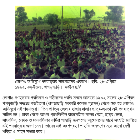
লোগাঙ অভিমুখে পদযাত্রায় সমবেতদের একাংশ। ছবি: ২৮ এপ্রিল
১৯৯২, কড়ইতলা, খাগড়াছড়ি।
ফাইল ছবি
লোগাঙ গণহত্যার প্রতিবাদ ও শহীদদের প্রতি সম্মান জানাতে ১৯৯২ সালের ২৮ এপ্রিল
খাগড়াছড়ি সদরের কড়ইতলা (খাগড়াছড়ি সরকারি কলেজ প্রাঙ্গন) থেকে শুরু হয় লোগাঙ
অভিমুখে এই পদযাত্রা। তিন পার্বত্য জেলার হাজার হাজার ছাত্র-জনতা এই পদযাত্রায়
সামিল হন। ঢাকা থেকে আগত প্রগতিশীল রাজনৈতিক দলের নেতা, ছাত্র নেতা,
সাংবাদিক, লেখক ও মানবাধিকার কর্মিরা পাহাড়ি জনগণের আন্দোলনের সাথে সংহতি জানিয়ে
এই পদযাত্রায় অংশ নেন। তাদের এই অংশগ্রহণ পাহাড়ি জনগণের মনে আরো বেশী
শক্তি ও সাহস সঞ্চার করে।