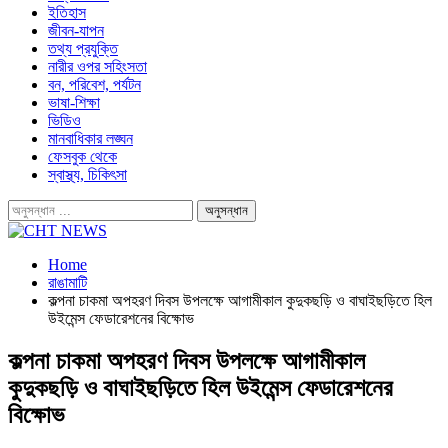
ইতিহাস
জীবন-যাপন
তথ্য প্রযুক্তি
নারীর ওপর সহিংসতা
বন, পরিবেশ, পর্যটন
ভাষা-শিক্ষা
ভিডিও
মানবাধিকার লঙ্ঘন
ফেসবুক থেকে
স্বাস্থ্য, চিকিৎসা
Home
রাঙামাটি
কল্পনা চাকমা অপহরণ দিবস উপলক্ষে আগামীকাল কুদুকছড়ি ও বাঘাইছড়িতে হিল
উইমেন্স ফেডারেশনের বিক্ষোভ
কল্পনা চাকমা অপহরণ দিবস উপলক্ষে আগামীকাল
কুদুকছড়ি ও বাঘাইছড়িতে হিল উইমেন্স ফেডারেশনের
বিক্ষোভ