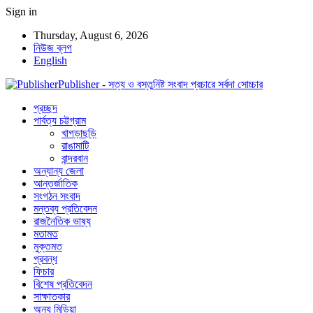
Sign in
Thursday, August 6, 2026
নিউজ ব্লগ
English
Publisher - সত্য ও বস্তুনিষ্ট সংবাদ প্রচারে সর্বদা সোচ্চার
প্রচ্ছদ
পার্বত্য চট্টগ্রাম
খাগড়াছড়ি
রাঙামাটি
বান্দরবান
অন্যান্য জেলা
আন্তর্জাতিক
সংগঠন সংবাদ
মন্তব্য প্রতিবেদন
রাজনৈতিক ভাষ্য
মতামত
মুক্তমত
প্রবন্ধ
ফিচার
বিশেষ প্রতিবেদন
সাক্ষাতকার
অন্য মিডিয়া