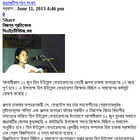
রাঙামাটি
সংগঠন সংবাদ
প্রকাশ :
June 11, 2013 4:46 pm
0
Share
নিজস্ব প্রতিবেদক
সিএইচটিনিউজ.কম
আগামীকাল ১২ জুন হিল উইমেন্স ফেডারেশনের নেত্রী কল্পনা চাকমা অপহরণের ১৭ বছর
পূর্ণ হবে। এ উপলক্ষে হিল উইমেন্স ফেডারেশন বিক্ষোভ মিছিল ও সমাবেশের কর্মসূচি
ঘোষণা করেছে।
কল্পনা
চাকমার অপহরণকারী লে. ফেরদৌস সহ তার সহযোগীদের গ্রেফতারপূর্বক
দৃষ্টান্তমূলক শাস্তি এবং কল্পনা অপহরণ ঘটনার স্বাধীন ও নিরপেক্ষ বিচার বিভাগীয়
তদন্তের দাবিতে হিল উইমেন্স ফেডারেশনের উদ্যোগে আগামীকাল ১২ জুন বুধবার সকালে
রাঙামাটির জেলার কুদুকছড়ি ও বাঘাইছড়ি উপজেলা সদরে বিক্ষোভ মিছিল ও সমাবেশ
অনুষ্ঠিত হবে।
হিল উইমেন্স ফেডারেশনের কেন্দ্রীয় দপ্তর সম্পাদক রিনা চাকমা স্বাক্ষরিত
এক প্রেস বিজ্ঞপ্তিতে এ তথ্য জানানো হয়েছে।
বিজ্ঞপ্তিতে উক্ত মিছিল ও সমাবেশে অংশগ্রহণ করার জন্য হিল উইমেন্স ফেডারেশনের