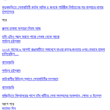
কুদুকছড়িতে সেনাবাহিনী কর্তৃক আটক ৪ জনকে শারিরীক নির্যাতনের পর নান্যাচর থানায়
হস্তান্তর
পরে
কল্পনা চাকমা অপহরণ দিবস আজ
তুমি এটাও পছন্দ করতে পারো
লেখক থেকে আরো
পার্বত্য চট্টগ্রাম
২০২৪ সালের ৬ আগস্ট রাঙামাটিতে সমাবেশে যাওয়া ছাত্র-জনতার ওপর যেভাবে হামলা
চালিয়েছিল…
খাগড়াছড়ি
পার্বত্য চট্টগ্রাম
কাউখালীর বিভিন্ন স্থানে সেনাবাহিনীর তৎপরতা
খাগড়াছড়ি
বর্মাছড়িতে বিদ্যালয়ের পাশে তাঁবু খাটিয়ে সেনা সদস্যদের অবস্থান, ক্ষোভ ও উদ্বেগ
আগে
পরে
মতামত দিন