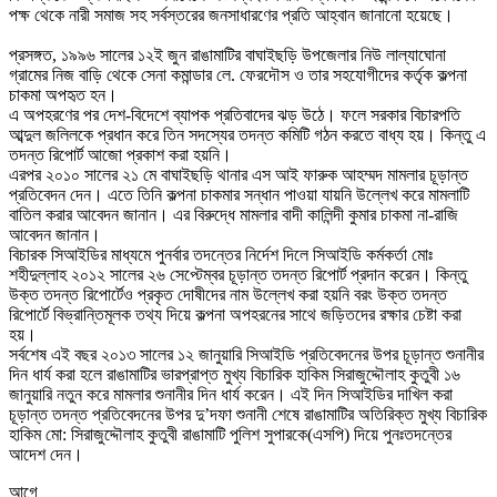
পক্ষ
থেকে নারী সমাজ সহ সর্বস্তরের জনসাধারণের প্রতি আহ্বান জানানো হয়েছে।
প্রসঙ্গত,
১৯৯৬ সালের ১২ই জুন রাঙামাটির বাঘাইছড়ি উপজেলার নিউ লাল্যাঘোনা
গ্রামের নিজ বাড়ি থেকে সেনা কমান্ডার লে. ফেরদৌস ও তার সহযোগীদের কর্তৃক কল্পনা
চাকমা অপহৃত হন।
এ অপহরণের পর দেশ-বিদেশে ব্যাপক প্রতিবাদের ঝড় উঠে। ফলে সরকার বিচারপতি
আব্দুল জলিলকে প্রধান করে তিন সদস্যের তদন্ত কমিটি গঠন করতে বাধ্য হয়। কিন্তু এ
তদন্ত রিপোর্ট আজো প্রকাশ করা হয়নি।
এরপর ২০১০ সালের ২১ মে বাঘাইছড়ি থানার এস আই ফারুক আহম্মদ মামলার চূড়ান্ত
প্রতিবেদন দেন। এতে তিনি কল্পনা চাকমার সন্ধান পাওয়া যায়নি উল্লেখ করে মামলাটি
বাতিল করার আবেদন জানান। এর বিরুদ্ধে মামলার বাদী কালিন্দী কুমার চাকমা না-রাজি
আবেদন জানান।
বিচারক সিআইডির মাধ্যমে পুনর্বার তদন্তের নির্দেশ দিলে সিআইডি কর্মকর্তা মোঃ
শহীদুল্লাহ ২০১২ সালের ২৬ সেপ্টেম্বর চূড়ান্ত তদন্ত রিপোর্ট প্রদান করেন। কিন্তু
উক্ত তদন্ত রিপোর্টেও প্রকৃত দোষীদের নাম উল্লেখ করা হয়নি বরং উক্ত তদন্ত
রিপোর্টে বিভ্রান্তিমূলক তথ্য দিয়ে কল্পনা অপহরনের সাথে জড়িতদের রক্ষার চেষ্টা করা
হয়।
সর্বশেষ এই বছর ২০১৩ সালের ১২ জানুয়ারি সিআইডি প্রতিবেদনের উপর চূড়ান্ত শুনানীর
দিন ধার্য করা হলে রাঙামাটির ভারপ্রাপ্ত মুখ্য বিচারিক হাকিম সিরাজুদ্দৌলাহ কুতুবী ১৬
জানুয়ারি নতুন করে মামলার শুনানীর দিন ধার্য করেন। এই দিন সিআইডির দাখিল করা
চূড়ান্ত তদন্ত প্রতিবেদনের উপর দু’দফা শুনানী শেষে রাঙামাটির অতিরিক্ত মুখ্য বিচারিক
হাকিম মো: সিরাজুদ্দৌলাহ কুতুবী রাঙামাটি পুলিশ সুপারকে(এসপি) দিয়ে পুনঃতদন্তের
আদেশ দেন।
আগে