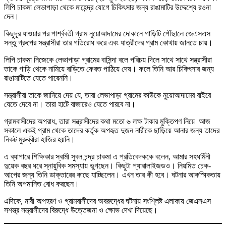
লিপি চাকমা লেভাপাড়া থেকে মাহেন্দ্র যোগে চিকিৎসার জন্য রাঙামাটির উদ্দেশ্যে রওনা
দেন।
কিছুদূর যাওয়ার পর পার্শ্ববর্তী গ্রাম নুয়োআদামের দোকানে গাড়িটি পৌঁছালে জেএসএস
সন্তু গ্রুপের সন্ত্রাসীরা তার গতিরোধ করে এবং যাত্রীদের গ্রাম কোথায় জানতে চায়।
লিপি চাকমা নিজেকে লেভাপাড়া গ্রামের বাসিন্দা বলে পরিচয় দিলে সাথে সাথে সন্ত্রাসীরা
তাকে গাড়ি থেকে নামিয়ে বাড়িতে ফেরত পাঠিয়ে দেয়। ফলে তিনি আর চিকিৎসার জন্য
রাঙামাটিতে যেতে পারেননি।
সন্ত্রাসীরা তাকে জানিয়ে দেয় যে, তারা লেভাপাড়া গ্রামের কাউকে নুয়োআদামের বাইরে
যেতে দেবে না। তারা হাটে বাজারেও যেতে পারবে না।
গ্রামবাসীদের অপরাধ, তারা সন্ত্রাসীদের কথা মতো ৬ লক্ষ টাকার মুক্তিপণ নিয়ে আজ
সকালে একই গ্রাম থেকে তাদের কর্তৃক অপহৃত দুজন নারীকে ছাড়িয়ে আনার জন্য তাদের
নিকট মুরুব্বীরা হাজির হয়নি।
এ ব্যাপারে শিক্ষিকার স্বামী সুবল চন্দ্র চাকমা এ প্রতিবেদককে বলেন, আমার সহধর্মিনী
দুয়েক বছর ধরে স্নায়ুবিক সমস্যায় ভুগছেন। কিছুটা প্যারালাইজডও। নিয়মিত চেক-
আপের জন্য তিনি ডাক্তারের কাছে যাচ্ছিলেন। এখন তার কী হবে। ঘটনার আকস্মিকতায়
তিনি অপমানিত বোধ করছেন।
এদিকে, নারী অপহরণ ও গ্রামবাসীদের অবরুদ্ধের ঘটনায় সংশ্লিষ্ট এলাকায় জেএসএস
সশস্ত্র সন্ত্রাসীদের বিরুদ্ধে উত্তেজনা ও ক্ষোভ দেখা দিয়েছে।