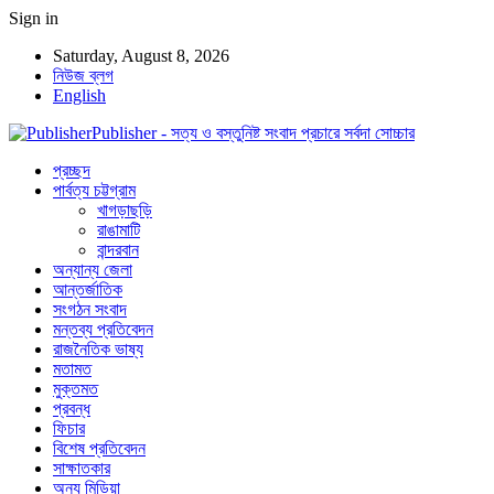
Sign in
Saturday, August 8, 2026
নিউজ ব্লগ
English
Publisher - সত্য ও বস্তুনিষ্ট সংবাদ প্রচারে সর্বদা সোচ্চার
প্রচ্ছদ
পার্বত্য চট্টগ্রাম
খাগড়াছড়ি
রাঙামাটি
বান্দরবান
অন্যান্য জেলা
আন্তর্জাতিক
সংগঠন সংবাদ
মন্তব্য প্রতিবেদন
রাজনৈতিক ভাষ্য
মতামত
মুক্তমত
প্রবন্ধ
ফিচার
বিশেষ প্রতিবেদন
সাক্ষাতকার
অন্য মিডিয়া