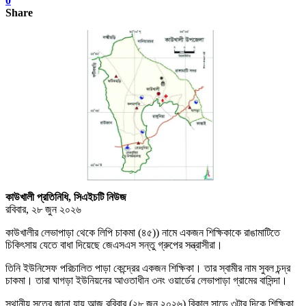
0
Share
কাউখালী প্রতিনিধি, সিএইচটি নিউজ
রবিবার, ২৮ জুন ২০২৬
কাউখালীর লেভাপাড়া থেকে লিপি চাকমা (৪৫)) নামে একজন শিক্ষিকাকে রাঙামাটিতে
চিকিৎসায় যেতে বাধা দিয়েছে জেএসএস সন্তু গ্রুপের সন্ত্রাসীরা।
তিনি ইউনিসেফ পরিচালিত পাড়া কেন্দ্রের একজন শিক্ষিকা। তার স্বামীর নাম সুবল চন্দ্র
চাকমা। তারা ঘাগড়া ইউনিয়নের আওতাধীন ৩নং ওয়ার্ডের লেভাপাড়া গ্রামের বাসিন্দা।
স্থানীয় সূত্রে জানা যায় আজ রবিবার (২৮ জুন ২০২৬) বিকাল সাড়ে ৩টার দিকে শিক্ষিকা