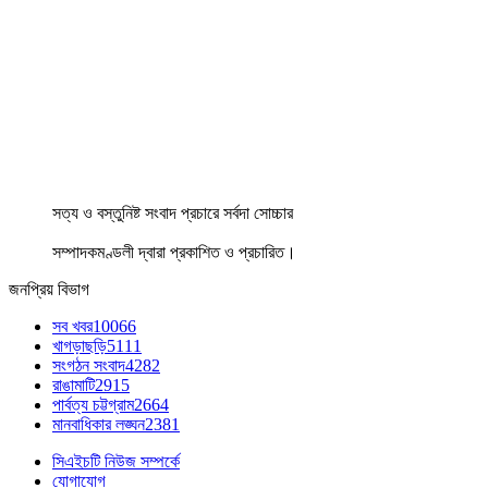
সত্য ও বস্তুনিষ্ট সংবাদ প্রচারে সর্বদা সোচ্চার
সম্পাদকমণ্ডলী দ্বারা প্রকাশিত ও প্রচারিত।
জনপ্রিয় বিভাগ
সব খবর
10066
খাগড়াছড়ি
5111
সংগঠন সংবাদ
4282
রাঙামাটি
2915
পার্বত্য চট্টগ্রাম
2664
মানবাধিকার লঙ্ঘন
2381
সিএইচটি নিউজ সম্পর্কে
যোগাযোগ