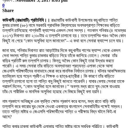
প্রকাশ :
November 5, 2017 8:03 pm
0
Share
কাউখালী (রাঙামাটি) প্রতিনিধি।।
রাঙামাটির কাউখালী উপজেলার কচুখালিতে শান্তি
কুমার চাকমা (৬৮) নামে সরকারি প্রাথমিক বিদ্যালয়ের অবসরপ্রাপ্ত শিক্ষকের বাড়িতে
তল্লাশি চালিয়েছে পার্শ্ববর্তী ক্যাম্পের একদল সেনা সদস্য। গতকাল শনিবার (৪ নভেম্বর
২০১৭) দিবাগত রাত ২:৩০টায় এ তল্লাশি চালানো হয়। তবে তল্লাশির পরও অবৈধ কোন
কিছুই না পেয়ে “কোন অসুবিধা হলে জানাবেন”– এ কথা বলে সেনারা ক্যাম্পে চলে যায়।
জানা যায়, শনিবার দিবাগত রাত আড়াইটার দিকে কচুখালীর পাশের ক্যাম্প থেকে একদল
সেনা সদস্য শান্তি কুমার চাকমার বাড়িতে গিয়ে তাঁকে জাগিয়ে তোলে। সেনারা তাঁর
বাড়ির প্রতিটি রুম তল্লাশি চালায়। কিন্তু অবৈধ কোন কিছুই তারা উদ্ধার করতে
পারেনি। এ সময় সেনারা তাঁর বাড়িতে অবস্থানরত প্রত্যন্ত এলাকা থেকে আসা
জেএসসি পরিক্ষার্থীদের নানাভাবে জেরা করে মানসিক নির্যাতন চালায়। ঘটনার আকস্মিকতায়
হতবিহ্বল হয়ে পড়েন প্রবীণ এ শিক্ষক ও ছাত্র-ছাত্রীরা। কি কারণে তাঁর বাড়িতে
তল্লাশি চালানো হলো তা শান্তি বাবু কিছুই জানতে পারেননি। যাবার বেলায় সেনারা তাকে
পরামর্শ দিলেন, “কোন অসুবিধা হলে জানাবেন।” অবশ্য মধ্য রাতে ঘুম ভেঙ্গে যাওয়ায়
তাঁর যে শারীরিক ও মানসিক অসুবিধা হয়েছে সে বিষয়ে কিছুই বলা হয়নি।
নাম প্রকাশে অনিচ্ছুক এক ব্যক্তি ক্ষোভ প্রকাশ করে বলেন, মধ্য রাতে বাড়ি বাড়ি
তল্লাশি করে কারোর ঘুর ভেঙ্গে দেওয়া একমাত্র বাংলাদেশ সেনাবাহিনীর পক্ষেই সম্ভব।
তাতে শান্তি মাষ্টার ও জেএসসি পরিক্ষার্থীদের শান্তি ও পরীক্ষায় বিঘ্ন ঘটলে কিই-বা
আসে?
শান্তি কুমার চাকমা কাউখালী এলাকায় শান্তি মাষ্টার নামে সমধিক পরিচিত। কাউখালী