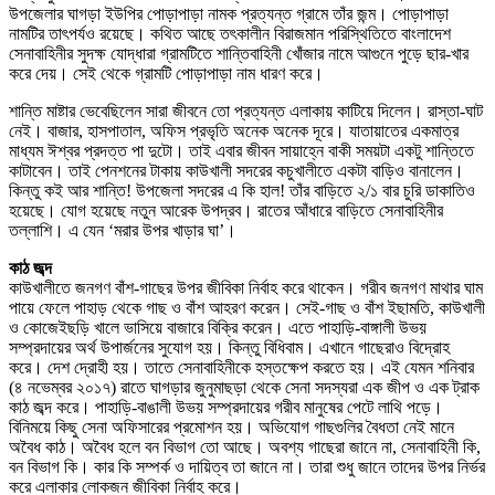
উপজেলার ঘাগড়া ইউপির পোড়াপাড়া নামক প্রত্যন্ত গ্রামে তাঁর জন্ম। পোড়াপাড়া
নামটির তাৎপর্যও রয়েছে। কথিত আছে তৎকালীন বিরাজমান পরিস্থিতিতে বাংলাদেশ
সেনাবাহিনীর সুদক্ষ যোদ্ধারা গ্রামটিতে শান্তিবাহিনী খোঁজার নামে আগুনে পুড়ে ছার-খার
করে দেয়। সেই থেকে গ্রামটি পোড়াপাড়া নাম ধারণ করে।
শান্তি মাষ্টার ভেবেছিলেন সারা জীবনে তো প্রত্যন্ত এলাকায় কাটিয়ে দিলেন। রাস্তা-ঘাট
নেই। বাজার, হাসপাতাল, অফিস প্রভৃতি অনেক অনেক দূরে। যাতায়াতের একমাত্র
মাধ্যম ঈশ্বর প্রদত্ত পা দুটো। তাই এবার জীবন সায়াহ্নে বাকী সময়টা একটু শান্তিতে
কাটাবেন। তাই পেনশনের টাকায় কাউখালী সদরের কচুখালীতে একটা বাড়িও বানালেন।
কিন্তু কই আর শান্তি! উপজেলা সদরের এ কি হাল! তাঁর বাড়িতে ২/১ বার চুরি ডাকাতিও
হয়েছে। যোগ হয়েছে নতুন আরেক উপদ্রব। রাতের আঁধারে বাড়িতে সেনাবাহিনীর
তল্লাশি। এ যেন ‘মরার উপর খাড়ার ঘা’।
কাঠ জব্দ
কাউখালীতে জনগণ বাঁশ-গাছের উপর জীবিকা নির্বাহ করে থাকেন। গরীব জনগণ মাথার ঘাম
পায়ে ফেলে পাহাড় থেকে গাছ ও বাঁশ আহরণ করেন। সেই-গাছ ও বাঁশ ইছামতি, কাউখালী
ও কোজেইছড়ি খালে ভাসিয়ে বাজারে বিক্রি করেন। এতে পাহাড়ি-বাঙ্গালী উভয়
সম্প্রদায়ের অর্থ উপার্জনের সুযোগ হয়। কিন্তু বিধিবাম। এখানে গাছেরাও বিদ্রোহ
করে। দেশ দ্রোহী হয়। তাতে সেনাবাহিনীকে হস্তক্ষেপ করতে হয়। এই যেমন শনিবার
(৪ নভেম্বর ২০১৭) রাতে ঘাগড়ার জুনুমাছড়া থেকে সেনা সদস্যরা এক জীপ ও এক ট্রাক
কাঠ জব্দ করে। পাহাড়ি-বাঙালী উভয় সম্প্রদায়ের গরীব মানুষের পেটে লাথি পড়ে।
বিনিময়ে কিছু সেনা অফিসারের প্রমোশন হয়। অভিযোগ গাছগুলির বৈধতা নেই মানে
অবৈধ কাঠ। অবৈধ হলে বন বিভাগ তো আছে। অবশ্য গাছেরা জানে না, সেনাবাহিনী কি,
বন বিভাগ কি। কার কি সম্পর্ক ও দায়িত্ব তা জানে না। তারা শুধু জানে তাদের উপর নির্ভর
করে এলাকার লোকজন জীবিকা নির্বাহ করে।