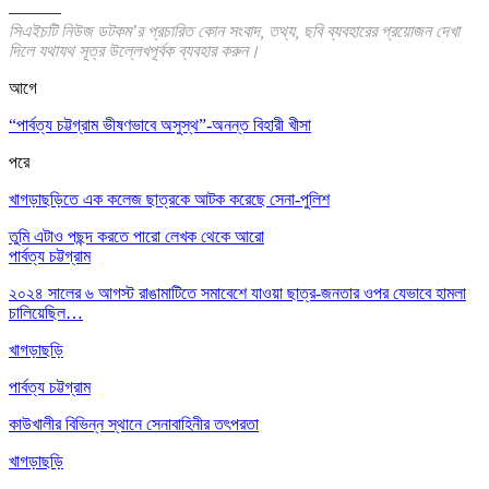
———
সিএইচটি নিউজ ডটকম’র প্রচারিত কোন সংবাদ, তথ্য, ছবি ব্যবহারের প্রয়োজন দেখা
দিলে যথাযথ সূত্র উল্লেখপূর্বক ব্যবহার করুন।
আগে
“পার্বত্য চট্টগ্রাম ভীষণভাবে অসুস্থ”-অনন্ত বিহারী খীসা
পরে
খাগড়াছড়িতে এক কলেজ ছাত্রকে আটক করেছে সেনা-পুলিশ
তুমি এটাও পছন্দ করতে পারো
লেখক থেকে আরো
পার্বত্য চট্টগ্রাম
২০২৪ সালের ৬ আগস্ট রাঙামাটিতে সমাবেশে যাওয়া ছাত্র-জনতার ওপর যেভাবে হামলা
চালিয়েছিল…
খাগড়াছড়ি
পার্বত্য চট্টগ্রাম
কাউখালীর বিভিন্ন স্থানে সেনাবাহিনীর তৎপরতা
খাগড়াছড়ি