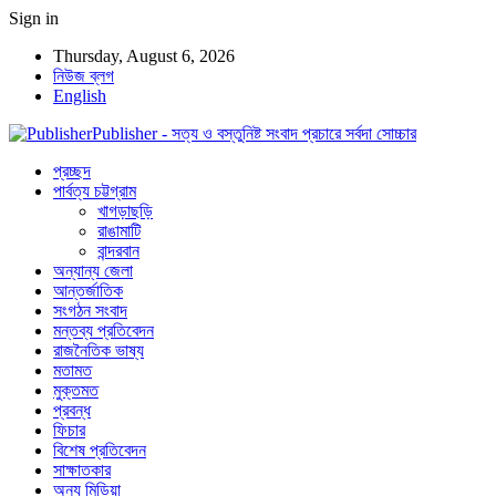
Sign in
Thursday, August 6, 2026
নিউজ ব্লগ
English
Publisher - সত্য ও বস্তুনিষ্ট সংবাদ প্রচারে সর্বদা সোচ্চার
প্রচ্ছদ
পার্বত্য চট্টগ্রাম
খাগড়াছড়ি
রাঙামাটি
বান্দরবান
অন্যান্য জেলা
আন্তর্জাতিক
সংগঠন সংবাদ
মন্তব্য প্রতিবেদন
রাজনৈতিক ভাষ্য
মতামত
মুক্তমত
প্রবন্ধ
ফিচার
বিশেষ প্রতিবেদন
সাক্ষাতকার
অন্য মিডিয়া