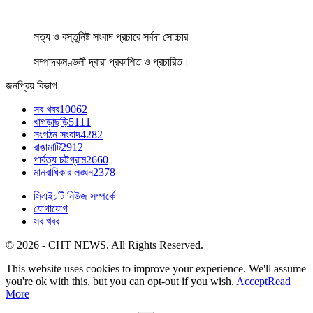
সত্য ও বস্তুনিষ্ট সংবাদ প্রচারে সর্বদা সোচ্চার
সম্পাদকমণ্ডলী দ্বারা প্রকাশিত ও প্রচারিত।
জনপ্রিয় বিভাগ
সব খবর
10062
খাগড়াছড়ি
5111
সংগঠন সংবাদ
4282
রাঙামাটি
2912
পার্বত্য চট্টগ্রাম
2660
মানবাধিকার লঙ্ঘন
2378
সিএইচটি নিউজ সম্পর্কে
যোগাযোগ
সব খবর
© 2026 - CHT NEWS. All Rights Reserved.
This website uses cookies to improve your experience. We'll assume
you're ok with this, but you can opt-out if you wish.
Accept
Read
More