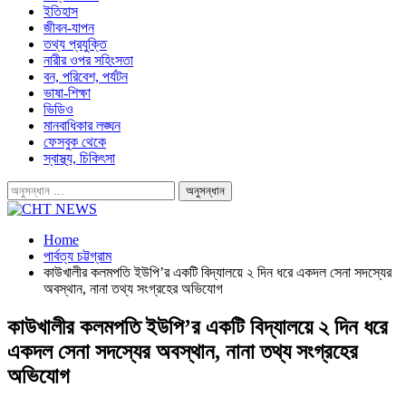
ইতিহাস
জীবন-যাপন
তথ্য প্রযুক্তি
নারীর ওপর সহিংসতা
বন, পরিবেশ, পর্যটন
ভাষা-শিক্ষা
ভিডিও
মানবাধিকার লঙ্ঘন
ফেসবুক থেকে
স্বাস্থ্য, চিকিৎসা
Home
পার্বত্য চট্টগ্রাম
কাউখালীর কলমপতি ইউপি’র একটি বিদ্যালয়ে ২ দিন ধরে একদল সেনা সদস্যের
অবস্থান, নানা তথ্য সংগ্রহের অভিযোগ
কাউখালীর কলমপতি ইউপি’র একটি বিদ্যালয়ে ২ দিন ধরে
একদল সেনা সদস্যের অবস্থান, নানা তথ্য সংগ্রহের
অভিযোগ