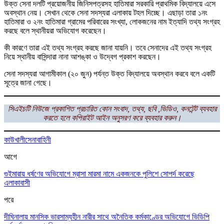
উক্ত সেনা দলটি প্রয়োজনীয় জিনিসপত্রসহ হাতিমারা সরকারি প্রাথমিক বিদ্যালয়ে এসে
অবস্থান নেয়। সেখান থেকে সেনা সদস্যরা এলাকায় টহল দিচ্ছে। এছাড়া তারা ১নং
হাতিমারা ও ২নং হাতিমারা গ্রামের পরিবারের সংখ্যা, লোকজনের নাম ইত্যাদি তথ্য সংগ্রহ
করছে বলে স্থানীয়রা অভিযোগ করেছেন।
কী কারণে তারা এই তথ্য সংগ্রহ করছে জানা যায়নি। তবে সেনাদের এই তথ্য সংগ্রহ
নিয়ে স্থানীয় বাসিন্দারা নানা আশঙ্কা ও উদ্বেগ প্রকাশ করছেন।
সেনা সদস্যরা আগামীকাল (২০ জুন) পর্যন্ত উক্ত বিদ্যালয়ে অবস্থান করবে বলে একটি
সূত্রে জানা গেছে।
সিএইচটি নিউজে প্রকাশিত প্রচারিত কোন সংবাদ, তথ্য, ছবি ,ভিডিও, কনটেন্ট ব্যবহার
করতে হলে কপিরাইট আইন অনুসরণ করে ব্যবহার করুন।
কাউখালী
সেনাবাহিনী
আগে
গুইমারায় ধর্ষণের অভিযোগে ম্রাসা মারমা নামে একজনকে পুলিশে সোপর্দ করেছে
এলাকাবাসী
পরে
দীঘিনালায় মানসিক ভারসাম্যহীন নারীর সাথে অনৈতিক কর্মকাণ্ডের অভিযোগে ভিডিপি