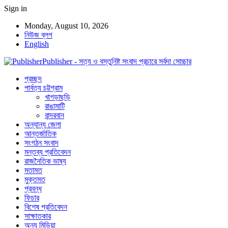
Sign in
Monday, August 10, 2026
নিউজ ব্লগ
English
Publisher - সত্য ও বস্তুনিষ্ট সংবাদ প্রচারে সর্বদা সোচ্চার
প্রচ্ছদ
পার্বত্য চট্টগ্রাম
খাগড়াছড়ি
রাঙামাটি
বান্দরবান
অন্যান্য জেলা
আন্তর্জাতিক
সংগঠন সংবাদ
মন্তব্য প্রতিবেদন
রাজনৈতিক ভাষ্য
মতামত
মুক্তমত
প্রবন্ধ
ফিচার
বিশেষ প্রতিবেদন
সাক্ষাতকার
অন্য মিডিয়া