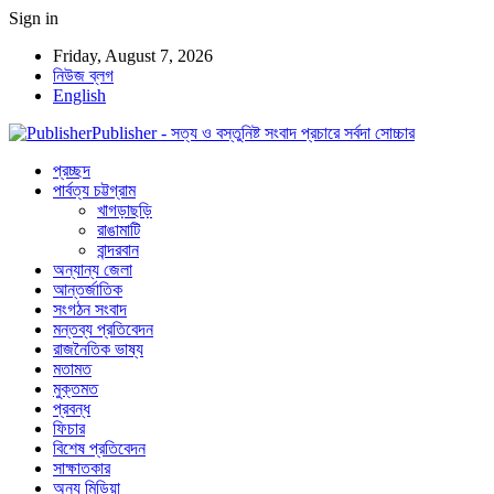
Sign in
Friday, August 7, 2026
নিউজ ব্লগ
English
Publisher - সত্য ও বস্তুনিষ্ট সংবাদ প্রচারে সর্বদা সোচ্চার
প্রচ্ছদ
পার্বত্য চট্টগ্রাম
খাগড়াছড়ি
রাঙামাটি
বান্দরবান
অন্যান্য জেলা
আন্তর্জাতিক
সংগঠন সংবাদ
মন্তব্য প্রতিবেদন
রাজনৈতিক ভাষ্য
মতামত
মুক্তমত
প্রবন্ধ
ফিচার
বিশেষ প্রতিবেদন
সাক্ষাতকার
অন্য মিডিয়া