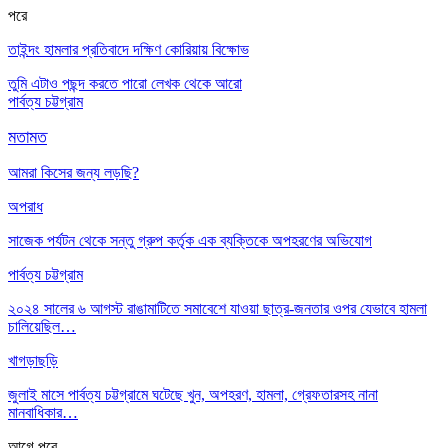
পরে
তাইন্দং হামলার প্রতিবাদে দক্ষিণ কোরিয়ায় বিক্ষোভ
তুমি এটাও পছন্দ করতে পারো
লেখক থেকে আরো
পার্বত্য চট্টগ্রাম
মতামত
আমরা কিসের জন্য লড়ছি?
অপরাধ
সাজেক পর্যটন থেকে সন্তু গ্রুপ কর্তৃক এক ব্যক্তিকে অপহরণের অভিযোগ
পার্বত্য চট্টগ্রাম
২০২৪ সালের ৬ আগস্ট রাঙামাটিতে সমাবেশে যাওয়া ছাত্র-জনতার ওপর যেভাবে হামলা
চালিয়েছিল…
খাগড়াছড়ি
জুলাই মাসে পার্বত্য চট্টগ্রামে ঘটেছে খুন, অপহরণ, হামলা, গ্রেফতারসহ নানা
মানবাধিকার…
আগে
পরে