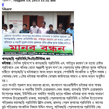
প্রকাশ :
August 19, 2013 11:32 am
0
Share
খাগড়াছড়ি প্রতিনিধি,সিএইচটিনিউজ.কম
গুইমারা :
দৈনিক পূর্বদেশে’র খাগড়াছড়ি প্রতিনিধি এম. সাইফুর রহমান’কে হত্যা চেষ্টার
প্রতিবাদে এবং ঘটনার হোতা সন্ত্রাসী সুরেশ দাশ’কে গ্রেপ্তার পূর্বক দৃষ্টান্ত মূলক শাস্তির
দাবীতে খাগড়াছড়ি’র গুইমারাতে মানব বন্ধন করেছে পেশাজিবী সাংবাদিক ও সুশীল সমাজ।
সোমবার বেলা ১২টায় গুইমারা সাংবাদিক ফোরাম কার্যালয়ের সামনে এ মানব বন্ধন অনুষ্ঠিত
হয়।
এতে সংহতি প্রকাশ করে বক্তব্য রাখেন, বাংলাদেশ আওয়ামীলীগ গুইমারা থানা শাখার
সাধারণ সম্পাদক ও স্থানীয় ইউপি চেয়ারম্যান মেমং মারমা, হাফছড়ি ইউপি চেয়ারম্যান
উশ্যেপ্রু মারমা, ইউপিডিএফ সমর্থিত পাহাড়ি ছাত্র পরিষদ গুইমারা থানা শাখার সাধারণ
সম্পাদক চিত্রজ্যোতি চাকমা, মহালছড়ি প্রেসক্লাবের প্রতিনিধি ও দৈনিক ইত্তেফাক
পত্রিকার মহালছড়ি প্রতিনিধি মিল্টন চাকমা, রামগড় প্রেস ক্লাবের প্রতিনিধি ও কালের
কন্ঠ পত্রিকার সাংবাদিক নিজাম উদ্দিন লাভলু, মানিকছড়ি প্রেসক্লাবের প্রতিনিধি মোঃ