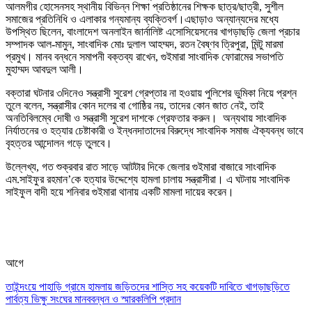
আলমগীর হোসেনসহ স্থানীয় বিভিন্ন শিক্ষা প্রতিষ্ঠানের শিক্ষক ছাত্র/ছাত্রী, সুশীল
সমাজের প্রতিনিধি ও এলাকার গন্যমান্য ব্যক্তিবর্গ।
এছাড়াও অন্যান্যদের মধ্যে
উপস্থিত ছিলেন, বাংলাদেশ অনলাইন জার্নালিষ্ট এসোসিয়েসনের খাগড়াছড়ি জেলা প্রচার
সম্পাদক আল-মামুন, সাংবাদিক মোঃ দুলাল আহম্মদ, রতন বৈষ্ণব ত্রিপুরা, মিন্টু মারমা
প্রমুখ। মানব বন্ধনে সমাপনী বক্তব্য রাখেন, গুইমারা সাংবাদিক ফোরামের সভাপতি
মুহাম্মদ আবদুল আলী।
বক্তারা ঘটনার ৩দিনেও সন্ত্রাসী সুরেশ গ্রেপ্তার না হওয়ায় পুলিশের ভুমিকা নিয়ে প্রশ্ন
তুলে বলেন, সন্ত্রাসীর কোন দলের বা গোষ্ঠির নয়, তাদের কোন জাত নেই, তাই
অনতিবিলম্বে দোষী ও সন্ত্রাসী সুরেশ দাশকে গ্রেফতার করুন। অন্যথায় সাংবাদিক
নির্যাতনের ও হত্যার চেষ্টাকারী ও ইন্ধনদাতাদের বিরুদ্ধে সাংবাদিক সমাজ ঐক্যবন্ধ ভাবে
বৃহত্তর আন্দোলন গড়ে তুলবে।
উল্লেখ্য, গত শুক্রবার রাত সাড়ে আটটার দিকে জেলার গুইমারা বাজারে সাংবাদিক
এম.সাইফুর রহমান’কে হত্যার উদ্দেশ্যে হামলা চালায় সন্ত্রাসীরা। এ ঘটনায় সাংবাদিক
সাইফুল বাদী হয়ে শনিবার গুইমারা থানায় একটি মামলা দায়ের করেন।
আগে
তাইন্দংয়ে পাহাড়ি গ্রামে হামলায় জড়িতদের শাস্তি সহ কয়েকটি দাবিতে খাগড়াছড়িতে
পার্বত্য ভিক্ষু সংঘের মানববন্ধন ও স্মারকলিপি প্রদান