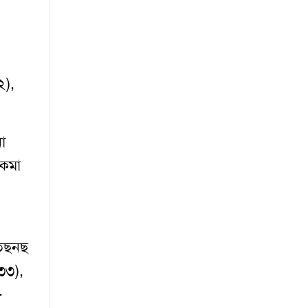
২),
া
াকমা
 তছনছ
৩৩),
-