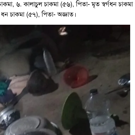
কমা, ৬. কালাচুল চাকমা (৫৬), পিতা- মৃত স্বর্গধন চাকমা 
ি ধন চাকমা (৫৭), পিতা- অজ্ঞাত।