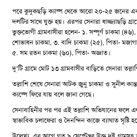
পরে কুদুকছড়ি ক্যাম্প থেকে আরো ২০-২৫ জনের একদ
দলটির সাথে যুক্ত হয়। এরপর সেনারা ধাজ্জ্যাছড়ি গ্রা
ভুক্তভোগী গ্রামবাসীরা হলেন- ১. সম্পূর্ণ চাকমা (৪৬
শোভাধন চাকমা, ৩. বাদি চাকমা (২৫), পিতা- মজাগাল
৫. সম রতন চাকমা (৬০), পিতা- অজ্ঞাত।
দু’টি গ্রামে মোট ১৩ গ্রামবাসীর বাড়িতে সেনারা তল্ল
তল্লাশি শেষে সেনারা আটক জুনু চাকমা ও সুনীল কান
ক্যম্পে ফিরে যায় বলে জানা গেছে।
সেনাবাহিনীর পর পর এই তল্লাশি অভিযানের ফলে 
স্বাভাবিক চলাফেরা ও দৈনন্দিন কাজে ব্যাঘাত সৃষ্টি হচ
উল্লেখ্য, এর আগে গত ৯ সেপ্টেম্বর উক্ত দুই গ্রামস