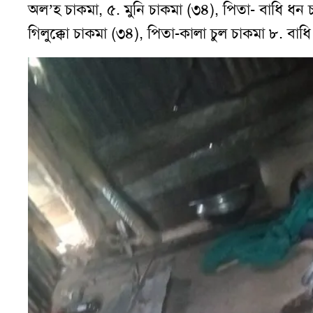
অল’হ চাকমা, ৫. মুনি চাকমা (৩৪), পিতা- বাধি ধন চা
গিলুক্কো চাকমা (৩৪), পিতা-কালা চুল চাকমা ৮. বাধ