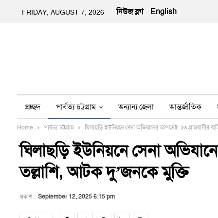
নিউজ ব্লগ
English
FRIDAY, AUGUST 7, 2026
প্রচ্ছদ
পার্বত্য চট্টগ্রাম
অন্যান্য জেলা
আন্তর্জাতিক
Home
পার্বত্য চট্টগ্রাম
ঘিলাছড়ি ইউনিয়নে সেনা অভিযানের আপডেট: ১৩ গ্রামবাসীর বাড়
অন্য মিডিয়া
ইতিহাস
জীবন-যাপন
তথ্য প্রযুক্তি
নার
ঘিলাছড়ি ইউনিয়নে সেনা অভিযান
তল্লাশি, আটক দু’জনকে মুক্তি
প্রকাশ :
September 12, 2025 6:15 pm