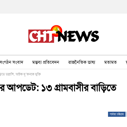
সংগঠন সংবাদ
মন্তব্য প্রতিবেদন
রাজনৈতিক ভাষ্য
মতামত
িতে তল্লাশি, আটক দু’জনকে মুক্তি
ীর ওপর সহিংসতা
বন, পরিবেশ, পর্যটন
ভাষা-শিক্ষা
ভিডিও
ের আপডেট: ১৩ গ্রামবাসীর বাড়িতে
পার্বত্য চট্টগ্রাম