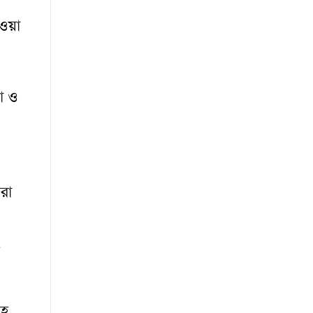
ওয়া
া ও
রা
সহ