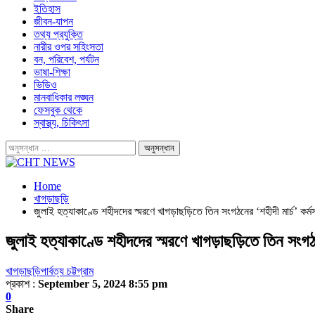
ইতিহাস
জীবন-যাপন
তথ্য প্রযুক্তি
নারীর ওপর সহিংসতা
বন, পরিবেশ, পর্যটন
ভাষা-শিক্ষা
ভিডিও
মানবাধিকার লঙ্ঘন
ফেসবুক থেকে
স্বাস্থ্য, চিকিৎসা
Home
খাগড়াছড়ি
জুলাই হত্যাকাণ্ডে শহীদদের স্মরণে খাগড়াছড়িতে তিন সংগঠনের ‘শহীদী মার্চ’ কর্ম
জুলাই হত্যাকাণ্ডে শহীদদের স্মরণে খাগড়াছড়িতে তিন সংগঠন
খাগড়াছড়ি
পার্বত্য চট্টগ্রাম
প্রকাশ :
September 5, 2024 8:55 pm
0
Share