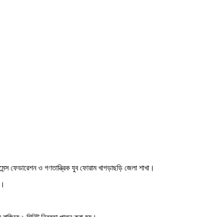
মেন্স ফেডারেশন ও গণতান্ত্রিক যুব ফোরাম খাগড়াছড়ি জেলা শাখা।
়।