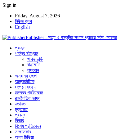
Sign in
Friday, August 7, 2026
নিউজ ব্লগ
English
Publisher - সত্য ও বস্তুনিষ্ট সংবাদ প্রচারে সর্বদা সোচ্চার
প্রচ্ছদ
পার্বত্য চট্টগ্রাম
খাগড়াছড়ি
রাঙামাটি
বান্দরবান
অন্যান্য জেলা
আন্তর্জাতিক
সংগঠন সংবাদ
মন্তব্য প্রতিবেদন
রাজনৈতিক ভাষ্য
মতামত
মুক্তমত
প্রবন্ধ
ফিচার
বিশেষ প্রতিবেদন
সাক্ষাতকার
অন্য মিডিয়া