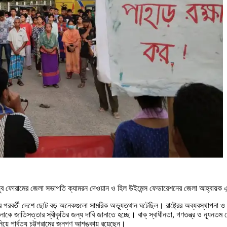
ক যুব ফোরামের জেলা সভাপতি ক্যামরন দেওয়ান ও হিল উইমেন্স ফেডারেশনের জেলা আহ্বায়ক এ
রবর্তী দেশে ছোট বড় অনেকগুলো সামরিক অভ্যুত্থান ঘটেছিল। রাষ্ট্রের অব্যবস্থাপনা ও এক
ুলোকে জাতিসত্তার স্বীকৃতির জন্য দাবি জানাতে হচ্ছে। বাক্ স্বাধীনতা, গণতন্ত্র ও ন্যূন
়ে পার্বত্য চট্টগ্রামের জনগণ আশঙ্কায় রয়েছেন।