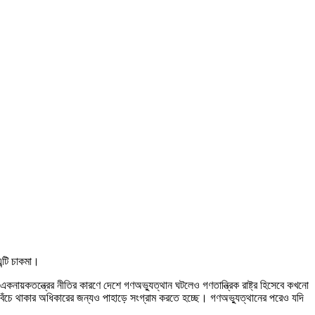
ন্টি চাকমা।
নায়কতন্ত্রের নীতির কারণে দেশে গণঅভ্যুত্থান ঘটলেও গণতান্ত্রিক রাষ্ট্র হিসেবে কখনো
তম বেঁচে থাকার অধিকারের জন্যও পাহাড়ে সংগ্রাম করতে হচ্ছে। গণঅভ্যুত্থানের পরেও যদি