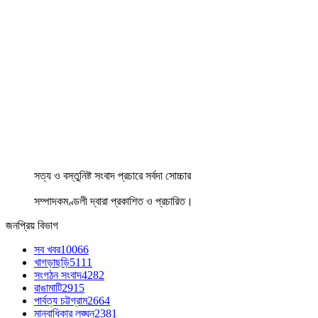
সত্য ও বস্তুনিষ্ট সংবাদ প্রচারে সর্বদা সোচ্চার
সম্পাদকমণ্ডলী দ্বারা প্রকাশিত ও প্রচারিত।
জনপ্রিয় বিভাগ
সব খবর
10066
খাগড়াছড়ি
5111
সংগঠন সংবাদ
4282
রাঙামাটি
2915
পার্বত্য চট্টগ্রাম
2664
মানবাধিকার লঙ্ঘন
2381