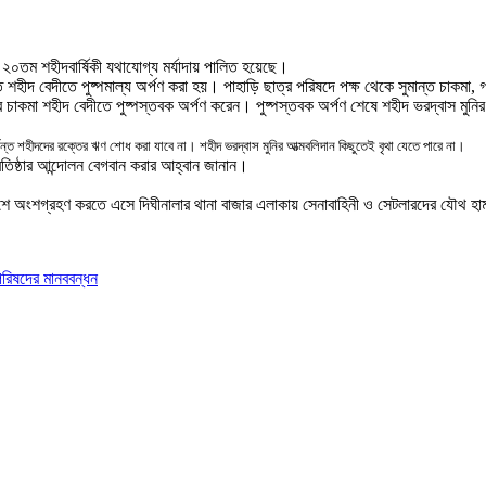
ির ২০তম শহীদবার্ষিকী যথাযোগ্য মর্যাদায় পালিত হয়েছে
।
ত শহীদ বেদীতে পুষ্পমাল্য অর্পণ করা হয়
।
পাহাড়ি ছাত্র পরিষদে পক্ষ থেকে সুমান্ত চাকমা
,
গ
 চাকমা শহীদ বেদীতে পুষ্পস্তবক অর্পণ করেন
।
পুষ্পস্তবক অর্পণ শেষে শহীদ ভরদ্বাস মুনি
ন্ত শহীদদের রক্তের ঋণ শোধ করা যাবে না
।
শহীদ ভরদ্বাস মুনির আত্মবলিদান কিছুতেই বৃথা যেতে পারে না
।
 প্রতিষ্ঠার আন্দোলন বেগবান করার আহ্বান জানান
।
েশে অংশগ্রহণ করতে এসে দিঘীনালার থানা বাজার এলাকায় সেনাবাহিনী ও সেটলারদের যৌথ হাম
পরিষদের মানববন্ধন