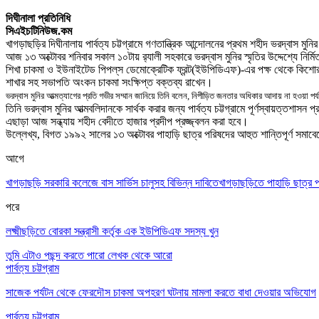
দিঘীনালা প্রতিনিধি
সিএইচটিনিউজ.কম
খাগড়াছড়ির দিঘীনালায় পার্বত্য চট্টগ্রামে গণতান্ত্রিক আন্দোলনের প্রথম শহীদ ভরদ্বাস মুন
আজ ১৩ অক্টোবর শনিবার সকাল ১০টায় র‌্যালী সহকারে ভরদ্বাস মুনির স্মৃতির উদ্দেশ্যে নির্মি
শিখা চাকমা ও ইউনাইটেড পিপল্‌স ডেমোক্রেটিক ফ্রন্ট(ইউপিডিএফ)-এর পক্ষ থেকে কিশোর
শাখার সহ সভাপতি অংকন চাকমা সংক্ষিপ্ত বক্তব্য রাখেন
।
ভরদ্বাস মুনির আত্মত্যাগের প্রতি গভীর সম্মান জানিয়ে তিনি বলেন
,
নিপীড়িত জনতার অধিকার আদায় না হওয়া পর্য
তিনি ভরদ্বাস মুনির আত্মবলিদানকে সার্থক করার জন্য পার্বত্য চট্টগ্রামে পূর্ণস্বায়ত্তশাসন
এছাড়া আজ সন্ধ্যায় শহীদ বেদীতে হাজার প্রদীপ প্রজ্জ্বলন করা হবে
।
উল্লেখ্য
,
বিগত ১৯৯২ সালের ১৩ অক্টোবর পাহাড়ি ছাত্র পরিষদের আহুত শান্তিপূর্ণ সমাব
আগে
খাগড়াছড়ি সরকারি কলেজে বাস সার্ভিস চালুসহ বিভিন্ন দাবিতেখাগড়াছড়িতে পাহাড়ি ছাত্র 
পরে
লক্ষ্মীছড়িতে বোরকা সন্ত্রাসী কর্তৃক এক ইউপিডিএফ সদস্য খুন
তুমি এটাও পছন্দ করতে পারো
লেখক থেকে আরো
পার্বত্য চট্টগ্রাম
সাজেক পর্যটন থেকে ফেরদৌস চাকমা অপহরণ ঘটনায় মামলা করতে বাধা দেওয়ার অভিযোগ
পার্বত্য চট্টগ্রাম