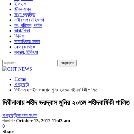
ইতিহাস
জীবন-যাপন
তথ্য প্রযুক্তি
নারীর ওপর সহিংসতা
বন, পরিবেশ, পর্যটন
ভাষা-শিক্ষা
ভিডিও
মানবাধিকার লঙ্ঘন
ফেসবুক থেকে
স্বাস্থ্য, চিকিৎসা
Home
খাগড়াছড়ি
দিঘীনালায় শহীদ ভরদ্বাস মুনির ২০তম শহীদবার্ষিকী পালিত
দিঘীনালায় শহীদ ভরদ্বাস মুনির ২০তম শহীদবার্ষিকী পালিত
খাগড়াছড়ি
সংগঠন সংবাদ
প্রকাশ :
October 13, 2012 11:43 am
0
Share