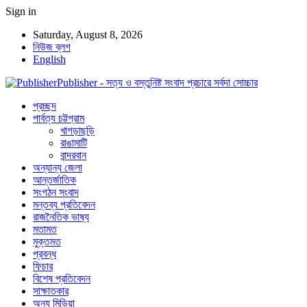
Sign in
Saturday, August 8, 2026
নিউজ ব্লগ
English
Publisher - সত্য ও বস্তুনিষ্ট সংবাদ প্রচারে সর্বদা সোচ্চার
প্রচ্ছদ
পার্বত্য চট্টগ্রাম
খাগড়াছড়ি
রাঙামাটি
বান্দরবান
অন্যান্য জেলা
আন্তর্জাতিক
সংগঠন সংবাদ
মন্তব্য প্রতিবেদন
রাজনৈতিক ভাষ্য
মতামত
মুক্তমত
প্রবন্ধ
ফিচার
বিশেষ প্রতিবেদন
সাক্ষাতকার
অন্য মিডিয়া