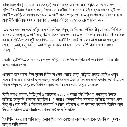
আজ মঙ্গলবার (১১ নভেম্বর ২০২৫) সংবাদ মাধ্যমে দেয়া এক বিবৃতিতে তিনি উক্ত
লুটপাটের ঘটনার বিষয়ে বলেন, ‘আজ ভোর ৫টার দিকে সেনাবাহিনীর ২০০ জনের দুটি দল –
একটি পানছড়ি সাবজোন থেকে ও অন্যটি বাত্যাপাড়া থেকে – যুবনাশ্ব পাড়া ঘেরাও করে
এবং ইউপিডিএফ সদস্য প্রভাত চাকমার বাড়িতে দরজা ভেঙে প্রবেশ করে।
‘এরপর সেনা সদস্যরা বাড়িতে রাখা হোমিও ঔষুধ, রোগিদের হোমিও ঔষুধ দেয়ার শিশি ও
অন্যান্য সরঞ্জাম, একটি আইপিএস, ২০০ অ্যাম্পায়ের একটি সোলার ব্যাটারি ও পারিবারিক
ব্যবহার্য জিনিসপত্র লুট করে নিয়ে যায়। ব্যাটারি ও আইপিএসের মালিকরা হলেন ভূবন
মোহন চাকমা, মনু রঞ্জন চাকমা ও কুলো রঞ্জন চাকমা। তাদের পিতার নাম পদ্ম রঞ্জন
চাকমা।’
সেনারা ইউপিডিএফ সদস্যের উক্ত বাড়িটি ভেঙে দিতে গ্রামবাসীদের নির্দেশ দিয়ে যায়
বলেও জানা গেছে।
এলাকায় জনগণকে বিনা মূল্যে চিকিৎসা সেবা দেয়ার জন্য বাড়িতে উক্ত হোমিও ঔষুধ
সংরক্ষণ করে রাখা হতো বলে অংগ্য মারমা জানান এবং অবিলম্বে মানবিকতার স্বার্থে হলেও
উক্ত ঔষুধসহ অন্যান্য জিনিসপত্রগুলো ফেরত দেয়ার অনুরোধ করেন।
তিনি আরও জানান, ইতিপূর্বে ৬ অক্টোবর ২০২৫ একবার ইউপিডিএফ সদস্যের উক্ত
বাড়িতে তল্লাশি চালানো হয়েছিল। এ সময়ও সেনাবাহিনীর সদস্যরা বাড়িতে অবৈধ কোন
কিছু না পেয়ে নারী ও শিশুদের ব্যবহার্য পোষাক পরিচ্ছদ ও দা-কাস্তে ইত্যাদি জিনিসপত্র
নিয়ে গিয়েছিল এবং বাচ্চাদের খেলনা নষ্ট করে দিয়েছিল।
ইউপিডিএফ নেতা অবিলম্বে তথাকথিত অপারেশনের নামে জনগণকে হয়রানি ও লুটপাট
বন্ধের দাবি জানান।