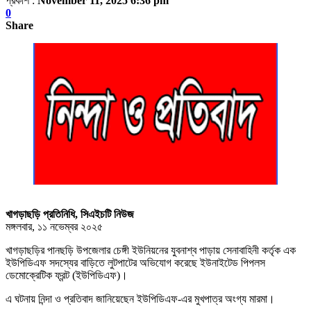
প্রকাশ :
November 11, 2025 6:36 pm
0
Share
খাগড়াছড়ি প্রতিনিধি, সিএইচটি নিউজ
মঙ্গলবার, ১১ নভেম্বর ২০২৫
খাগড়াছড়ির পানছড়ি উপজেলার চেঙ্গী ইউনিয়নের যুবনাশ্ব পাড়ায় সেনাবাহিনী কর্তৃক এক
ইউপিডিএফ সদস্যের বাড়িতে লুটপাটের অভিযোগ করেছে ইউনাইটেড পিপলস
ডেমোক্রেটিক ফ্রন্ট (ইউপিডিএফ)।
এ ঘটনায় নিন্দা ও প্রতিবাদ জানিয়েছেন ইউপিডিএফ-এর মুখপাত্র অংগ্য মারমা।