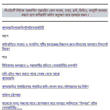
সিএইচটি নিউজে প্রকাশিত প্রচারিত কোন সংবাদ, তথ্য, ছবি ,ভিডিও, কনটেন্ট ব্যবহার
করতে হলে কপিরাইট আইন অনুসরণ করে ব্যবহার করুন।
খাগড়াছড়ি
পানছড়ি
লুটপাট
সেনাবাহিনী
আগে
কাউখালিতে সংঘাত ও অশান্তি সৃষ্টির ষড়যন্ত্রের বিরুদ্ধে রুখে দাঁড়ানোর আহ্বানে লিফলেট
বিতরণ
পরে
দীঘিনালায় মধ্যরাতে ৯ গ্রামবাসীর বাড়িতে সেনাবাহিনীর তল্লাশি
তুমি এটাও পছন্দ করতে পারো
লেখক থেকে আরো
খাগড়াছড়ি
খাগড়াছড়ির গামারিঢালায় পাহাড়ির জমি বেদখল করে সেটলারদের ঘর নির্মাণ
পার্বত্য চট্টগ্রাম
সাজেকে সন্তু গ্রুপের সাথে যোগসাজশ করে অপহৃত ব্যক্তিকে “উদ্ধার” নাটক
সেনাবাহিনীর :…