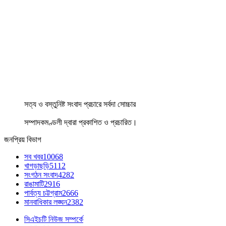
সত্য ও বস্তুনিষ্ট সংবাদ প্রচারে সর্বদা সোচ্চার
সম্পাদকমণ্ডলী দ্বারা প্রকাশিত ও প্রচারিত।
জনপ্রিয় বিভাগ
সব খবর
10068
খাগড়াছড়ি
5112
সংগঠন সংবাদ
4282
রাঙামাটি
2916
পার্বত্য চট্টগ্রাম
2666
মানবাধিকার লঙ্ঘন
2382
সিএইচটি নিউজ সম্পর্কে