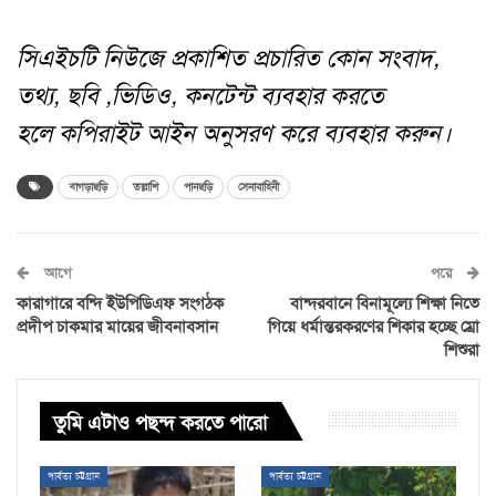
সিএইচটি নিউজে প্রকাশিত প্রচারিত কোন সংবাদ,
তথ্য, ছবি ,ভিডিও, কনটেন্ট ব্যবহার করতে
হলে কপিরাইট আইন অনুসরণ করে ব্যবহার করুন।
খাগড়াছড়ি
তল্লাশি
পানছড়ি
সেনাবাহিনী
আগে
পরে
কারাগারে বন্দি ইউপিডিএফ সংগঠক
বান্দরবানে বিনামূল্যে শিক্ষা নিতে
প্রদীপ চাকমার মায়ের জীবনাবসান
গিয়ে ধর্মান্তরকরণের শিকার হচ্ছে ম্রো
শিশুরা
তুমি এটাও পছন্দ করতে পারো
পার্বত্য চট্টগ্রাম
পার্বত্য চট্টগ্রাম