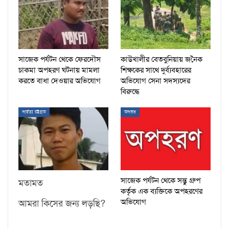
সাজেক পর্যটন থেকে ফেরদৌস
কাউখালীর বেতবুনিয়ায় জনৈক
চাকমা অপহরণ ঘটনায় মামলা
শিক্ষকের সাথে দুর্ব্যবহারের
করতে বাধা দেওয়ার অভিযোগ
অভিযোগ সেনা সদস্যদের
বিরুদ্ধে
পার্বত্য চট্টগ্রাম
অপরাধ
সাজেক পর্যটন থেকে সন্তু গ্রুপ
মতামত
কর্তৃক এক ব্যক্তিকে অপহরণের
অভিযোগ
আমরা কিসের জন্য লড়ছি?