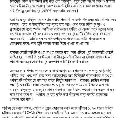
বিরুদ্ধে একটি ঋণ মামলা রুজু করে দেয় চক্রবৃদ্ধি সুদে নেয়া ঋণের টাকা ও মামলার
খরচের টাকা উসুলের জন্য। তারপর কোর্টে হাজির হয়ে তার বক্তব্য দেয়ার জন্য
ওই নীল চন্দ্রের বিরুদ্ধে যথারীতি সমন জারি করা হয়।
শুনানির জন্য ধার্যকৃত দিনে মহাজন ওঁৎ পেতে থাকে কখন নীল চন্দ্র তার নৌকায় করে
আসবে। তারপর উচ্ছ্বসিত হয়ে দ্রুত তার সাথে দেখা করে উদ্বিগ্ন মুখে ও
কন্ঠস্বরে সে বলে: “ভাই, আমি সাংঘাতিকভাবে দুঃখিত যে একটা মাত্র ভুলের জন্য
তোমাকে অনর্থক কষ্ট করে আসতে হল। তোমার (কোর্টে) হাজির হওয়ার কোনো
দরকার নেই। তোমার সমনের কাগজপত্র আমাকে দাও, আমি সাহেবের সঙ্গে
বোঝাপড়া করব, আর তুমি আমার বাসায় গিয়ে খাওয়া-দাওয়া কর।”
তারপর বেচারি মাঝিটি খাওয়া-দাওয়া করতে যায়, আর এদিকে ধূর্ত মাকড়সাটি কোর্টে
হাজির হয়। যথারীতি কোর্ট বসে এবং নীল চন্দ্র উপস্থিত না হওয়ায় সমস্ত টাকা
পরিশোধের জন্য তার বিরুদ্ধে একপাক্ষিক ডিক্রি জারি করা হয়।
মহাজন তার শিকারকে সহৃদয়তার সাথে আপ্যায়ন করার পর তাকে তাড়াতাড়ি বাড়ি
পাঠিয়ে দেয়, এবং আপিলের সময় অতিক্রান্ত হয়ে ডিক্রিটি পাকাপোক্ত না হওয়া
পর্যন্ত কী ঘটেছে সে ব্যাপারে তাকে কিছুই জানায় না। তারপর একদিন অভাগা
পাহাড়ি লোকটির মাথায় বজ্রাঘাত পড়ে। সে জানতে পারে সে বিশাল এক ঋণের
ভারে ভারাক্রান্ত হয়েছে, যে ঋণ সে কখনো নেয়নি এবং কখনো শোধ করতে পারবে
বলে আশা করে না। এভাবে সে তার বাকি সারা জীবনের জন্য কার্যত মহাজনের
গোলাম হয়ে যায়।
পার্বত্য চট্টগ্রামে শাসন, শোষণ ও লুন্ঠন জোরদার করার জন্য বৃটিশরা ১৮৬০ সালে পার্বত্য
চট্টগ্রামকে সরাসরি উপনিবেশিক শাসনের অধীনে নিয়ে আসে। তারা এ অঞ্চলকে চাকমা,
মঙ ও বোমাং এই তিন সার্কেলে বিভক্ত করে এবং জমি, পরিবহন, বাজার, ব্যবসা-বাণিজ্য ও