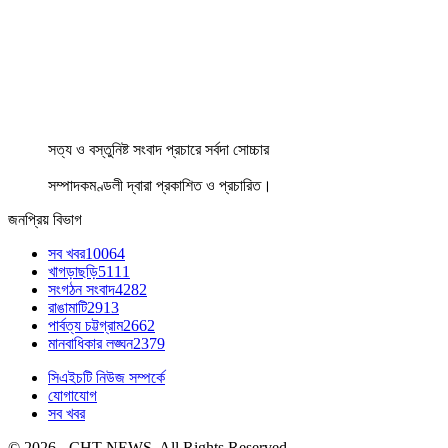
সত্য ও বস্তুনিষ্ট সংবাদ প্রচারে সর্বদা সোচ্চার
সম্পাদকমণ্ডলী দ্বারা প্রকাশিত ও প্রচারিত।
জনপ্রিয় বিভাগ
সব খবর
10064
খাগড়াছড়ি
5111
সংগঠন সংবাদ
4282
রাঙামাটি
2913
পার্বত্য চট্টগ্রাম
2662
মানবাধিকার লঙ্ঘন
2379
সিএইচটি নিউজ সম্পর্কে
যোগাযোগ
সব খবর
© 2026 - CHT NEWS. All Rights Reserved.