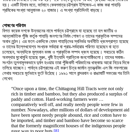
হয়। একটি হিসাব মতে, বর্তমানে কেবলমাত্র চট্টগ্রাম ইপিজেড-এ কাজ করা পাহাড়ি
শ্রমিকের সংখ্যা আনুমানক ২০ হাজার। এ সংখ্যা প্রতিদিনই বাড়ছে।
শোষণের পরিণাম
বিগত কয়েক দশকে উন্নয়নের নামে পার্বত্য চট্টগ্রামে যা হয়েছে তা হল জাতীয় ও
আন্তর্জাতিক পুঁজি কর্তৃক পাহাড়ি জনগণের নির্মম শোষণ ও তাদের প্রাকৃতিক সম্পদের
অবাধ লুন্ঠন। এর ফলে একদিকে যেমন পাহাড়িদের স্বনির্ভর অর্থনীতি ধ্বংসপ্রাপ্ত হয়েছে
ও তাদের উল্লেখযোগ্য সংখ্যক সর্বহারা বা প্রায়-সর্বহারায় পরিণত হয়েছেন বা হতে
চলেছেন, অন্যদিকে মূল্যবান বনজ ও প্রাকৃতিক সম্পদ ধ্বংস হয়েছে। সবচেয়ে কঠিন
অবস্থার মুখোমুখি হয়েছে মুরুং, খুমী ইত্যাদি প্রান্তিক জনগোষ্ঠিগুলো। তাদের সমাজ-
সংগঠন তুলনামূলকভাবে দুর্বল হওয়ায় তারা পুঁজিবাদী পরিবর্তনের ধাক্কায় আরো নিচের দিকে
তলিয়ে যাচ্ছেন। পার্বত্য চট্টগ্রামের এই করুণ চিত্র জার্মান নৃতত্ত্ববিদ এল জি লফলারের
লেখায় সবচেয়ে মূর্তভাবে ফুটে উঠেছে। ১৯৯১ সালে বান্দরবান ও রাঙামাটি সফরের পর তিনি
লেখেন:
“Once upon a time, the Chittagong Hill Tracts were not only
rich in timber and bamboo, but they also produced a surplus of
paddy and cotton. Hard-working farmers were …
comparatively well off, and really needy people were few in
number. Nowadays, after millions of dollars of development aid
have been spent needy people abound, rice and cotton have to
be imported, and timber and bamboo have become so scarce
that the formerly magnificent houses of the indigenous people
gave way to poor huts.
[8]