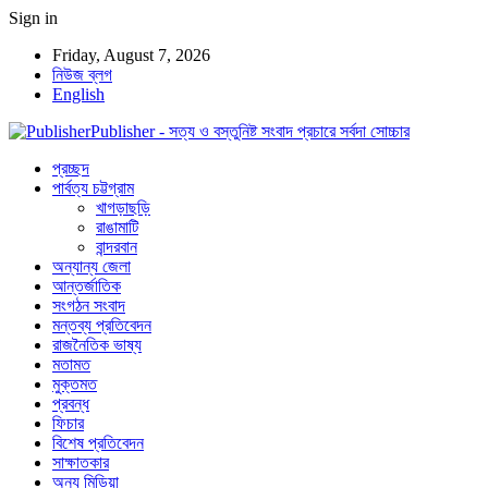
Sign in
Friday, August 7, 2026
নিউজ ব্লগ
English
Publisher - সত্য ও বস্তুনিষ্ট সংবাদ প্রচারে সর্বদা সোচ্চার
প্রচ্ছদ
পার্বত্য চট্টগ্রাম
খাগড়াছড়ি
রাঙামাটি
বান্দরবান
অন্যান্য জেলা
আন্তর্জাতিক
সংগঠন সংবাদ
মন্তব্য প্রতিবেদন
রাজনৈতিক ভাষ্য
মতামত
মুক্তমত
প্রবন্ধ
ফিচার
বিশেষ প্রতিবেদন
সাক্ষাতকার
অন্য মিডিয়া