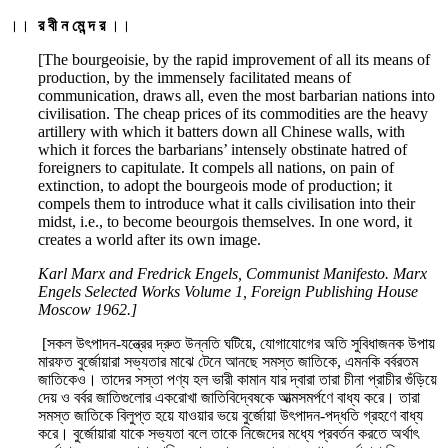
।।
র বী ন মে ন্দ র
।।
[The bourgeoisie, by the rapid improvement of all its means of
production, by the immensely facilitated means of
communication, draws all, even the most barbarian nations into
civilisation. The cheap prices of its commodities are the heavy
artillery with which it batters down all Chinese walls, with
which it forces the barbarians’ intensely obstinate hatred of
foreigners to capitulate. It compels all nations, on pain of
extinction, to adopt the bourgeois mode of production; it
compels them to introduce what it calls civilisation into their
midst, i.e., to become beourgois themselves. In one word, it
creates a world after its own image.
Karl Marx and Fredrick Engels, Communist Manifesto. Marx
Engels Selected Works Volume 1, Foreign Publishing House
Moscow 1962.]
[সকল উৎপাদন-যন্ত্রের দ্রুত উন্নতি ঘটিয়ে, যোগাযোগের অতি সুবিধাজনক উপায়
মারফত বুর্জোয়ারা সভ্যতার মাঝে টেনে আনছে সমস্ত জাতিকে, এমনকি বর্বরতম
জাতিকেও। তাদের সস্তা পণ্য হল ভারী কামান যার দ্বারা তারা চীনা প্রাচীর গুঁড়িয়ে
দেয় ও বর্বর জাতিগুলোর একরোখা জাতিবিদ্বেষকে আত্মসমর্পণে বাধ্য করে। তারা
সমস্ত জাতিকে বিলুপ্ত হয়ে যাওয়ার ভয়ে বুর্জোয়া উৎপাদন-পদ্ধতি গ্রহণে বাধ্য
করে। বুর্জোয়ারা যাকে সভ্যতা বলে তাকে নিজেদের মধ্যে প্রবর্তন করতে অর্থাৎ