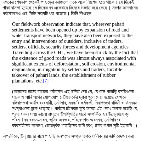
দশকের শেষভাগ থেকেই পাহাড়ের বনাঞ্চলো একে একে নিঃশেষ হতে থাকে। যে দিকেই
পাকা রাস্তা হয়েছে সে দিকের বন একেবারে নিমেষে উজাড় হয়ে গেছে। স্বপন আদনানের
পর্যবেক্ষণেও এই নির্মম সত্যটি ধরা পড়েছে। তিনি লিখছেন:
Our fieldwork observation indicate that, wherever pahari
settlements have been opened up by expansion of road and
water transport networks, they have also been exposed to the
entry and interventions of outsiders, inclusive of traders,
settlers, officials, security forces and development agencies.
Travelling across the CHT, we have been struck by the fact that
the existence of good roads was almost always associated with
significant extents of deforestation, soil erosion, environmental
degradation, in-migation by settlers and traders, forcible
takeover of pahari lands, the establishment of rubber
plantations, etc.
[7]
(আমাদের মাঠের কাজের পর্যবেক্ষণ এই ইঙ্গিত দেয় যে, যেখানে পাহাড়ি বসতিগুলো
সড়ক ও পানি পথের যোগাযোগ নেটওয়ার্কের দ্বারা খুলে দেয়া হয়েছে সেখানে
বহিরাগতরা অর্থাৎ ব্যবসায়ী, সেটলার, সরকারি কর্মকর্তা, নিরাপত্তা বাহিনী ও উন্নয়ন
সংস্থাগুলো ঢুকে পড়েছে। পার্বত্য চট্টগ্রাম ঘুরে আমরা এটা দেখে অবাক হয়েছি যে,
প্রায় সকল সময় ভালো রাস্তার উপস্থিতির সাথে সম্পর্কিত হল উল্লেখযোগ্য
পরিমাণ বন ধ্বংস-সাধন, ভূমির অবক্ষয়, পরিবেশগত অবনমন, সেটলার ও
ব্যবসায়ীদের আগমণ, জোরপূর্বক পাহাড়িদের জমি হরণ, রাবার বাগান সৃষ্টি ইত্যাদি।)
অপরদিকে, উন্নয়নের নামে পাহাড়ি জনগণের সম্প্রদায়গত মালিকানার জমি বেদখল করা