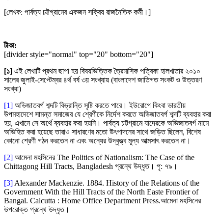
[লেখক: পার্বত্য চট্টগ্রামের একজন সক্রিয় রাজনৈতিক কর্মী।]
টীকা:
[divider style="normal" top="20" bottom="20"]
[১]
এই লেখাটি প্রথম ছাপা হয় বিষয়ভিত্তিক ত্রৈমাসিক পত্রিকা হালখাতার ২০১০
সালের জুলাই-সেপ্টেম্বর ৪র্থ বর্ষ ৩য় সংখ্যায় (বাংলাদেশ জাতিগত সংকট ও উত্তরণ
সংখ্যা)
[1]
অভিজাতবর্গ শব্দটি বিভ্রান্তি সৃষ্টি করতে পারে। ইউরোপে কিংবা ভারতীয়
উপমহাদেশে সামন্ত সমাজের যে শ্রেণীকে নির্দেশ করতে অভিজাতবর্গ শব্দটি ব্যবহার করা
হয়, এখানে সে অর্থে ব্যবহার করা হয়নি। পার্বত্য চট্টগ্রামে যাদেরকে অভিজাতবর্গ নামে
অভিহিত করা হয়েছে তারাও সাধারণের মতো উৎপাদনের সাথে জড়িত ছিলেন, বিশেষ
কোনো শ্রেণী গঠন করতেন না এবং অন্যের উদ্বৃত্ত্ব মূল্য আত্মসাৎ করতেন না।
[2]
আমেনা মহসিনের The Politics of Nationalism: The Case of the
Chittagong Hill Tracts, Bangladesh গ্রন্থে উদ্ধৃত। পৃ: ৭৯।
[3]
Alexander Mackenzie. 1884. History of the Relations of the
Government With the Hill Tracts of the North Easte Frontier of
Bangal. Calcutta : Home Office Department Press.আমেনা মহসিনের
উপরোক্ত গ্রন্থে উদ্ধৃত।