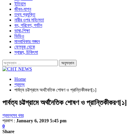
ইতিহাস
জীবন-যাপন
তথ্য প্রযুক্তি
নারীর ওপর সহিংসতা
বন, পরিবেশ, পর্যটন
ভাষা-শিক্ষা
ভিডিও
মানবাধিকার লঙ্ঘন
ফেসবুক থেকে
স্বাস্থ্য, চিকিৎসা
Home
প্রবন্ধ
পার্বত্য চট্টগ্রামে অর্থনৈতিক শোষণ ও প্রান্তিকীকরণ[১]
পার্বত্য চট্টগ্রামে অর্থনৈতিক শোষণ ও প্রান্তিকীকরণ[১]
প্রবন্ধ
সব খবর
প্রকাশ :
January 6, 2019 5:45 pm
0
Share