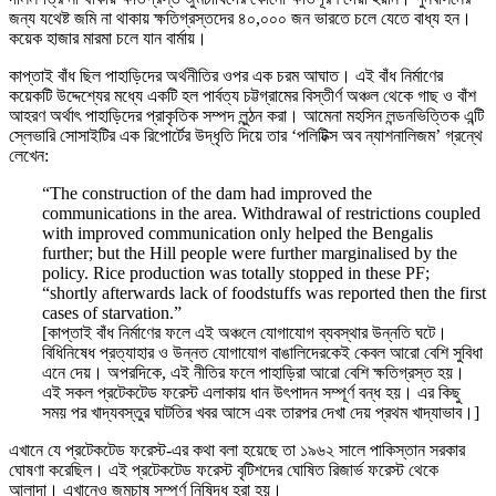
জন্য যথেষ্ট জমি না থাকায় ক্ষতিগ্রস্তদের ৪০,০০০ জন ভারতে চলে যেতে বাধ্য হন।
কয়েক হাজার মারমা চলে যান বার্মায়।
কাপ্তাই বাঁধ ছিল পাহাড়িদের অর্থনীতির ওপর এক চরম আঘাত। এই বাঁধ নির্মাণের
কয়েকটি উদ্দেশ্যের মধ্যে একটি হল পার্বত্য চট্টগ্রামের বিস্তীর্ণ অঞ্চল থেকে গাছ ও বাঁশ
আহরণ অর্থাৎ পাহাড়িদের প্রাকৃতিক সম্পদ লুন্ঠন করা। আমেনা মহসিন লন্ডনভিত্তিক এন্টি
স্লেভারি সোসাইটির এক রিপোর্টের উদ্ধৃতি দিয়ে তার ‘পলিটিক্স অব ন্যাশনালিজম’ গ্রন্থে
লেখেন:
“The construction of the dam had improved the
communications in the area. Withdrawal of restrictions coupled
with improved communication only helped the Bengalis
further; but the Hill people were further marginalised by the
policy. Rice production was totally stopped in these PF;
“shortly afterwards lack of foodstuffs was reported then the first
cases of starvation.”
[কাপ্তাই বাঁধ নির্মাণের ফলে এই অঞ্চলে যোগাযোগ ব্যবস্থার উন্নতি ঘটে।
বিধিনিষেধ প্রত্যাহার ও উন্নত যোগাযোগ বাঙালিদেরকেই কেবল আরো বেশি সুবিধা
এনে দেয়। অপরদিকে, এই নীতির ফলে পাহাড়িরা আরো বেশি ক্ষতিগ্রস্ত হয়।
এই সকল প্রটেকটেড ফরেস্ট এলাকায় ধান উৎপাদন সম্পূর্ণ বন্ধ হয়। এর কিছু
সময় পর খাদ্যবস্তুর ঘাটতির খবর আসে এবং তারপর দেখা দেয় প্রথম খাদ্যাভাব।]
এখানে যে প্রটেকটেড ফরেস্ট-এর কথা বলা হয়েছে তা ১৯৬২ সালে পাকিস্তান সরকার
ঘোষণা করেছিল। এই প্রটেকটেড ফরেস্ট বৃটিশদের ঘোষিত রিজার্ভ ফরেস্ট থেকে
আলাদা। এখানেও জুমচাষ সম্পূর্ণ নিষিদ্ধ হরা হয়।