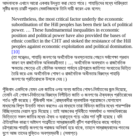
আদনানকে এখানে আরো একবার উদ্ধৃত করা যেতে পারে। পাহাড়িদের মধ্যে দারিদ্রতা
সৃষ্টির জন্য চারটি প্রধান মেকানিজমকে তিনি দায়ী করেন এবং বলেন:
Nevertheless, the most critical factor underly the economic
subordination of the Hill peoples has been their lack of political
power. … These fundmamental inequalities in economic
position and political power have also provided the bases of
ethnic conflict in the CHT and stoked the resistance of the Hill
peoples against economic exploitation and political domination.
[10]
(তা সত্ত্বেও, পাহাড়ি জনগণের অর্থনৈতিক অধস্তনতার পেছনে সর্বাপেক্ষা প্রধান
কারণ হল রাজনৈতিক অধিকারহীনতা। … অর্থনৈতিক অবস্থান ও রাজনৈতিক
ক্ষমতার ক্ষেত্রে এই মৌলিক অসমতা পার্বত্য চট্টগ্রামে জাতিগত সংঘাতের ভিত্তি
তৈরি করে এবং অর্থনৈতিক শোষণ ও রাজনৈতিক অধীনতার বিরুদ্ধে পাহাড়ি
জনগণের প্রতিরোধকে উসকে দেয়।)
পুঁজিবাদ একদিকে যেমন এক জাতির ওপর অন্য জাতির শোষণ-নির্যাতনের জন্ম দিয়েছে,
তেমনি এই শোষণ-নির্যাতনের বিরুদ্ধে নিপীড়িত জাতি ও জনগণের ঐক্যবদ্ধ প্রতিরোধের
শর্তও সৃষ্টি করেছে। পুঁজিবাদী সা¤্রাজ্যবাদীরা ব্যবসায়িক প্রয়োজনে যোগাযোগ
মাধ্যমের বিপুল উন্নতি সাধন করলেও এর মাধ্যমে তারা বিভিন্ন জাতির মধ্যে পারস্পরিক
বিচ্ছিন্নতার দেয়াল ঘুচে দিয়েছে। তাই আজকের পৃথিবীতে সমমর্যাদা ও সমঅধিকারের
ভিত্তিতে সকল জাতির মধ্যে ঐক্য ও ভ্রাতৃত্ব গড়ে ওঠার শর্ত সৃষ্টি হয়েছে। যদি
ঐতিহাসিক কারণে অষ্টাদশ শতাব্দীতে সাম্রাজ্যবাদী বৃটিশ পরাশক্তির কাছে পার্বত্য
চট্টগ্রামের পাহাড়ি জনগণের পরাজয় অনিবার্য হয়ে থাকে, তাহলে সাম্রাজ্যবাদের পতনের
যুগে আজ তাদের মুক্তিও অবশ্যম্ভাবী। (সমাপ্ত)