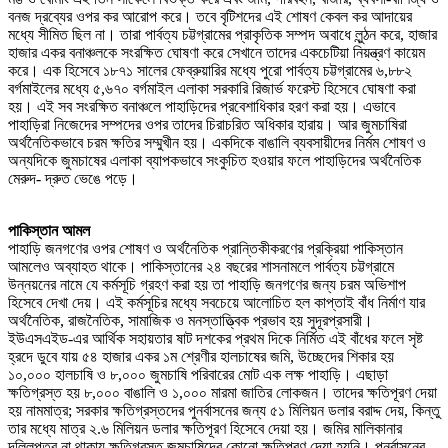
বনজ দ্রব্যের ওপর কর আরোপ করে। তবে বৃটিশদের এই শোষণ কেবল কর আদায়ের
মধ্যে সীমিত ছিল না। তারা পার্বত্য চট্টগ্রামের প্রাকৃতিক সম্পদ অবাধে লুন্ঠন করে, হাজার
হাজার একর বনাঞ্চলকে সংরক্ষিত ঘোষণা করে সেখানে তাদের একচেটিয়া নিয়ন্ত্রণ কায়েম
করে। এক হিসেবে ১৮৭১ সালের ফেব্রুয়ারির মধ্যে পুরো পার্বত্য চট্টগ্রামের ৬,৮৮২
বর্গমাইলের মধ্যে ৫,৬৭০ বর্গমাইল এলাকা সরকারি রিজার্ভ ফরেস্ট হিসেবে ঘোষণা করা
হয়। এই সব সংরক্ষিত বনাঞ্চলে পাহাড়িদের প্রবেশাধিকার হরণ করা হয়। এভাবে
পাহাড়িরা নিজেদের সম্পদের ওপর তাদের চিরাচরিত অধিকার হারায়। আর জুমচাষিরা
অর্থনৈতিকভাবে চরম ক্ষতির সম্মুখীন হয়। একদিকে বাঙালি ব্যবসায়ীদের নির্মম শোষণ ও
অন্যদিকে জুমচাষের এলাকা ব্যাপকভাবে সংকুচিত হওয়ার ফলে পাহাড়িদের অর্থনৈতিক
মেরুদ- দ্রুত ভেঙে পড়ে।
পাকিস্তান আমল
পাহাড়ি জনগণের ওপর শোষণ ও অর্থনৈতিক প্রান্তিকীকরণের প্রক্রিয়া পাকিস্তান
আমলেও অব্যাহত থাকে। পাকিস্তানের ২৪ বছরের শাসনামলে পার্বত্য চট্টগ্রামে
উন্নয়নের নামে যে কর্মসূচি গ্রহণ করা হয় তা পাহাড়ি জনগণের জন্য চরম অভিশাপ
হিসেবে দেখা দেয়। এই কর্মসূচির মধ্যে সবচেয়ে আলোচিত হল কাপ্তাই বাঁধ নির্মাণ যার
অর্থনৈতিক, রাজনৈতিক, সামাজিক ও মনস্তাত্ত্বিক প্রভাব হয় সুদূরপ্রসারী।
ইউএসএইড-এর আর্থিক সহায়তার ষাট দশকের প্রথম দিকে নির্মিত এই বাঁধের ফলে সৃষ্ট
হ্রদে ডুবে যায় ৫৪ হাজার একর ১ম শ্রেণীর হালচাষের জমি, উচ্ছেদের শিকার হয়
১০,০০০ হালচাষি ও ৮,০০০ জুমচাষি পরিবারের মোট এক লক্ষ পাহাড়ি। এছাড়া
ক্ষতিগ্রস্ত হয় ৮,০০০ বাঙালি ও ১,০০০ মারমা জাতির লোকজন। তাদের ক্ষতিপূরণ দেয়া
হয় নামমাত্র; সরকার ক্ষতিগ্রস্তদের পুনর্বাসনের জন্য ৫১ মিলিয়ন ডলার বরাদ্দ দেয়, কিন্তু
তার মধ্যে মাত্র ২.৬ মিলিয়ন ডলার ক্ষতিপূরণ হিসেবে দেয়া হয়। জমির মালিকানার
দলিলপত্র না থাকায় ক্ষতিগ্রস্ত জুমচাষিদের কোনো ক্ষতিপূরণ দেয়া হয়নি। পুনর্বাসনের