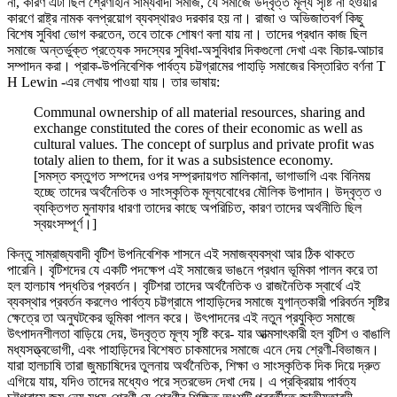
না, কারণ এটা ছিল শ্রেণীহীন সাম্যবাদী সমাজ, যে সমাজে উদ্বৃত্ত মূল্য সৃষ্টি না হওয়ার
কারণে রাষ্ট্র নামক বলপ্রয়োগ ব্যবস্থারও দরকার হয় না। রাজা ও অভিজাতবর্গ কিছু
বিশেষ সুবিধা ভোগ করতেন, তবে তাকে শোষণ বলা যায় না। তাদের প্রধান কাজ ছিল
সমাজে অন্তর্ভুক্ত প্রত্যেক সদস্যের সুবিধা-অসুবিধার দিকগুলো দেখা এবং বিচার-আচার
সম্পাদন করা। প্রাক-উপনিবেশিক পার্বত্য চট্টগ্রামের পাহাড়ি সমাজের বিস্তারিত বর্ণনা T
H Lewin -এর লেখায় পাওয়া যায়। তার ভাষায়:
Communal ownership of all material resources, sharing and
exchange constituted the cores of their economic as well as
cultural values. The concept of surplus and private profit was
totaly alien to them, for it was a subsistence economy.
[সমস্ত বস্তুগত সম্পদের ওপর সম্প্রদায়গত মালিকানা, ভাগাভাগি এবং বিনিময়
হচ্ছে তাদের অর্থনৈতিক ও সাংস্কৃতিক মূল্যবোধের মৌলিক উপাদান। উদ্বৃত্ত ও
ব্যক্তিগত মুনাফার ধারণা তাদের কাছে অপরিচিত, কারণ তাদের অর্থনীতি ছিল
স্বয়ংসম্পূর্ণ।]
কিন্তু সাম্রাজ্যবাদী বৃটিশ উপনিবেশিক শাসনে এই সমাজব্যবস্থা আর ঠিক থাকতে
পারেনি। বৃটিশদের যে একটি পদক্ষেপ এই সমাজের ভাঙনে প্রধান ভূমিকা পালন করে তা
হল হালচাষ পদ্ধতির প্রবর্তন। বৃটিশরা তাদের অর্থনৈতিক ও রাজনৈতিক স্বার্থে এই
ব্যবস্থার প্রবর্তন করলেও পার্বত্য চট্টগ্রামে পাহাড়িদের সমাজে যুগান্তকারী পরিবর্তন সৃষ্টির
ক্ষেত্রে তা অনুঘটকের ভূমিকা পালন করে। উৎপাদনের এই নতুন প্রযুক্তি সমাজে
উৎপাদনশীলতা বাড়িয়ে দেয়, উদ্বৃত্ত মূল্য সৃষ্টি করে- যার আত্মসাৎকারী হল বৃটিশ ও বাঙালি
মধ্যসত্ত্বভোগী, এবং পাহাড়িদের বিশেষত চাকমাদের সমাজে এনে দেয় শ্রেণী-বিভাজন।
যারা হালচাষি তারা জুমচাষিদের তুলনায় অর্থনৈতিক, শিক্ষা ও সাংস্কৃতিক দিক দিয়ে দ্রুত
এগিয়ে যায়, যদিও তাদের মধ্যেও পরে স্তরভেদ দেখা দেয়। এ প্রক্রিয়ায় পার্বত্য