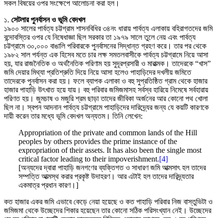
সকল বিষয়ের ওপর সংক্ষেপে আলোচনা করা হল।
১.
সেটলার পুনর্বাসন ও ভূমি বেদখল
১৯০০ সালের পার্বত্য চট্টগ্রাম শাসনবিধির ৩৪নং ধারায় পার্বত্য এলাকায় বহিরাগতদের জমি
বন্দোবস্তির ওপর যে নিষেধাজ্ঞা ছিল সরকার তা ১৯৭৯ সালে তুলে নেয় এবং পার্বত্য
চট্টগ্রামে ৩০,০০০ বাঙালি পরিবারকে পুনর্বাসনের সিদ্ধান্ত গ্রহণ করে। তার পর থেকে
১৯৮২ সাল পর্যন্ত এক হিসেব মতে চার লক্ষ সমতলবাসীকে পার্বত্য চট্টগ্রামে নিয়ে আসা
হয়, যার রাজনৈতিক ও অর্থনৈতিক পরিণাম হয় সুদূরপ্রসারী ও মারাত্মক। তাদেরকে “খাস”
জমি দেয়ার মিথ্যা প্রতিশ্রুতি দিয়ে নিয়ে আসা হলেও পাহাড়িদের দখলীয় জমিতে
তাদেরকে পুনর্বাসন করা হয়। ফলে ব্যাপক এলাকা ও বহু সুপ্রতিষ্ঠিত গ্রাম থেকে হাজার
হাজার পাহাড়ি উৎখাত হয়ে যায়। বহু পরিবার জমিজমাসহ সর্বস্ব হারিয়ে নিমেষে সর্বহারায়
পরিণত হয়। জুমচাষ ও মজুরি শ্রম ছাড়া তাদের জীবিকা অর্জনের আর কোনো পথ খোলা
ছিল না। স্বপন আদনান পার্বত্য চট্টগ্রামে পাহাড়িদের দারিদ্র্যের জন্য যে কয়টি কারণকে
দায়ী করেন তার মধ্যে ভূমি বেদখল অন্যতম। তিনি লেখেন:
Appropriation of the private and common lands of the Hill
peoples by others provides the prime instance of the
expropriation of their assets. It has also been the single most
critical factor leading to their impoverishment.
[4]
[অন্যদের দ্বারা পাহাড়ি জনগণের ব্যক্তিগত ও সাধারণ জমি আত্মসাৎ হল তাদের
সম্পত্তি আত্মস্থ করার প্রকৃষ্ট উদাহরণ। আর এটাই হল তাদের দারিদ্র্যতার
একমাত্র প্রধান কারণ।]
কত হাজার একর জমি এভাবে কেড়ে নেয়া হয়েছে ও কত পাহাড়ি পরিবার নিজ বাস্তুভিটা ও
জমিজমা থেকে উচ্ছেদের শিকার হয়েছেন তার কোনো সঠিক পরিসংখ্যান নেই। উচ্ছেদের