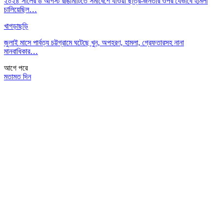
২০২৪ সালের ৬ আগস্ট রাঙামাটিতে সমাবেশে যাওয়া ছাত্র-জনতার ওপর যেভাবে হামলা
চালিয়েছিল…
খাগড়াছড়ি
জুলাই মাসে পার্বত্য চট্টগ্রামে ঘটেছে খুন, অপহরণ, হামলা, গ্রেফতারসহ নানা
মানবাধিকার…
আগে
পরে
মতামত দিন