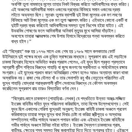
অবশিষ্ট তুলা নামমাত্র মূল্যে তাহার নিকট বিক্রয় করিতে আদিবাসীদের বাধ্য করিত।
এই অঞ্চলের আদিবাসীরা সমান ওজনের দ্রব্যের বিনিময়ে সমান ওজনের দ্রব্য
লইতে অভ্যস্ত ছিল। সুতরাং তুলার ব্যাপারী দুই টাকা মূল্যের এক মণ লবণের
বিনিময়ে আট টাকা মূল্যের এক মণ তুলা আত্মসাৎ করিত। এইভাবে কোনো একটি বা
দুইটি দ্রব্য ক্রয় করিতেই আদিবাসীদের সমস্ত তুলা নিঃশেষ হইয়া যাইত। এই
উভয়বিধ শোষণের ফলে আদিবাসীরা অনিবার্য মৃত্যুর মুখে আসিয়া দাঁড়াইল।
অবশেষে তাহারা আত্মরক্ষার শেষ উপায় হিসাবে বিদ্রোহের পন্থা অবলম্বন করিতে
বাধ্য হইল।”
এই “বিদ্রোহ” শুরু হয় ১৭৭৬ সালে এবং শেষ হয় ১৭৮৯ সালে কলকাতার ফোর্ট
উইলিয়ামে দুই পক্ষের মধ্যে এক চুক্তি স্বাক্ষরের মাধ্যমে। সুপ্রকাশ রায় এই লড়াইকে
চাকমা বিদ্রোহ হিসেবে অভিহিত করার প্রয়াস পেলেও, এই যুদ্ধ ছিল প্রকৃত প্রস্তাবে
আগ্রাসী বৃটিশ শক্তির বিরুদ্ধে পাহাড়ি বা জুম্ম জনগণের স্বাধীনতা ও সার্বভৌমত্ব রক্ষার
সংগ্রাম। এই যুদ্ধের প্রধান কারণ অনিয়ন্ত্রিত শোষণ হলেও আরও অন্যান্য কারণ থাকা
অস্বাভিক নয়। রাজা শের দৌলত খাঁ ও তার সেনাপতি রনু খাঁর নেতৃত্বে পরিচালিত এই
যুদ্ধে পাহাড়ি যোদ্ধারা পরাক্রমশালী বৃটিশ সেনাদের বিরুদ্ধে যে কৌশল অবলম্বন
করেছিলেন সুপ্রকাশ রায় তারও বিস্তারিত বর্ণনা দেন।
“বিদ্রোহ-কালে চাকমাগণ [পাহাড়িরা- লেখক] যে পদ্ধতিতে উন্নত অস্ত্র-সজ্জিত
ইংরেজ বাহিনীর সহিত যুদ্ধ পরিচালনা করিয়াছিল, তাহা বিশেষ উল্লেখযোগ্য। সেই
যুদ্ধ ছিল একালের গেরিলা যুদ্ধেরই অনুরূপ; ইংরেজ বাহিনী চাকমা অঞ্চলে প্রবেশ
করিবামাত্র তাহারা সম্মুখ যুদ্ধে বাধা দিবার চেষ্টা না করিয়া স্ত্রীপুত্র ও অস্থাবর
সম্পত্তিসহ গভীর পার্বত্য অঞ্চলে পলায়ন করিত এবং এইভাবে ইংরেজ বাহিনীকে
গভীর পার্বত্য অঞ্চলে টানিয়া লইয়া যাইত। ইংরেজ সৈন্যগণ চাকমাদের গ্রাম,
বাড়ীঘর, ক্ষেতের শস্য সমস্ত কিছু জ্বালাইয়া দিতে দিতে অগ্রসর হইত। এইরূপে