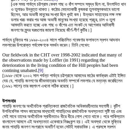
[এক সময় পার্বত্য চট্টগ্রাম কেবল গাছ ও বাঁশ সম্পদে সমৃদ্ধ ছিল না, উৎপাদিত ধান
ও তুলারও উদ্বৃত্ত থাকত। কঠোর মেহনতকারী কৃষকরা তুলনামূলকভাবে ভালো
ছিলেন, আর অভাবী মানুষের সংখ্যা ছিল খুবই কম। উন্নয়ন সাহায্যের লক্ষ লক্ষ
ডলার খরচ করার পর আজ অভাবী মানুষের সংখ্যা হয়েছে প্রচুর, চাল ও তুলা
আমদানি করতে হচ্ছে এবং গাছ ও বাঁশের এত সংকট যে আগেকার আদিবাসী
জনগণের সুন্দর ঘরগুলোর জায়গা নিয়েছে জীর্ণ-শীর্ণ কুটির।]
পার্বত্য চুক্তির পর ১৯৯৮-২০০৪ সালে পরিচালিত গবেষণার ফলাফলে স্বপন আদনান
লফলারের উপরোক্ত পর্যবেক্ষণকে সমর্থন করেন। তিনি লেখেন:
Our fieldwork in the CHT over 1998-2002 indicated that many of
the observations made by Loffler (in 1991) regarding the
deterioration in the living condition of the Hill peoples had been
contining unabated.
[9]
[১৯৯৮ থেকে ২০০২ সাল পর্যন্ত পার্বত্য চট্টগ্রামে আমাদের মাঠের কার্যক্রম এটাই ইঙ্গিত
দেয় যে, পাহাড়ি জনগণের জীবনযাত্রার অবনতি সম্পর্কে লফলার যে মন্তব্য করেছিলেন
(১৯৯১ সালে) তার বহুলাংশ এখনো সঠিক রয়েছে।]
উপসংহার
পাহাড়ি জনগণের অর্থনৈতিক প্রান্তিকতা রাজনৈতিক অধিকারহীনতার সহগামী। বৃটিশ
উপনিবেশিক শাসন কায়েমের মাধ্যমেই পাহাড়িদের রাজনৈতিক অধস্তনতা সৃষ্টি হয় এবং
সেই সাথে তাদের অর্থনৈতিক স্বাধীনতাও ধীরে ধীরে লোপ পেতে থাকে। পরে পাকিস্তান
বাংলাদেশ আমলে এই অধস্তনতা একেবারে নিরঙ্কুশ হয়। এই অবস্থা থেকে মুক্তির
জন্য পাহাড়ি জনগণ সংগ্রামে অবতীর্ণ হবেন সেটাই স্বাভাবিক। এ প্রসঙ্গে স্বপন