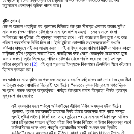
চট্টগ্রামে জন্ম নেয় মধ্য-শ্রেণী যে শ্রেণীর শিক্ষিত অংশটি পরবর্তীতে জাতীয়তাবদী
আন্দোলনে গুরুত্বপূর্ণ ভূমিকা পালন করে।
বৃটিশ শোষণ
মোগল আমলে পাহাড়িরা কর প্রদানের বিনিময়ে চট্টগ্রাম সীমান্ত এলাকায় বাজার-সুবিধা
লাভ করত (তখন পার্বত্য চট্টগ্রামের নাম ছিল কার্পাস মহল)। ১৭৫৭ সালে বাংলা
অধিকারের পর বৃটিশরা এই ব্যবস্থা অব্যাহত রাখে। এই করের রূপ ছিল তুলা এবং তার
পরিমাণ প্রথমদিকে নির্দিষ্ট ছিল না। ইস্ট ইন্ডিয়া কোম্পানি মধ্যস্বত্ত্বভোগী বাঙালি
ফড়িয়ার মাধ্যমে এই কর আদায় করত। এই বাণিজ্য করের পরিমাণ নির্দিষ্ট না থাকার কারণে
ফড়িয়ারা বৃটিশ প্রভুদের সহযোগিতায় পাহাড়িদের কাছ থেকে জোরপূর্বক ইচ্ছেমতো তুলা
আদায় করত। লুইন লিখেছেন, পার্বত্য চট্টগ্রাম থেকে প্রতি বছর ৫৫,৮৫৪ মণ তুলা
বাইরে রপ্তানি হত।
[2]
এই তুলা প্রধানত ইংল্যান্ডে বিকাশমান টেক্সটাইল শিল্পে কাঁচামাল
হিসেবে ব্যবহৃত হত।
কর আদায়ের নামে বৃটিশদের প্রত্যক্ষ সহায়তায় বাঙালি ফড়িয়াদের এই শোষণ সহ্যের সীমা
অতিক্রম করলে পাহাড়িরা বিদ্রোহী হয়ে উঠে। “ভারতের কৃষক বিদ্রোহ ও গণতান্ত্রিক
সংগ্রাম” নামক গ্রন্থে অন্তর্ভুক্ত “পার্বত্য চট্টগ্রামে চাকমা বিদ্রোহ” শীর্ষক প্রবন্ধে
সুপ্রকাশ রায় লেখেন:
এই ব্যবস্থার ফলে পার্বত্য অধিবাসীদের জীবিকা নির্বাহ অসম্ভব হইয়া উঠে।
প্রথমত, প্রথম ইজারাদারটি তাহাদের নিকট হইতে রাজস্বের নামে প্রায় সমস্ত
তুলাই লুটিয়া লইত। দ্বিতীয়ত, তাহার লুন্ঠনের পর যে সামান্য পরিমাণ তুলা থাকিত
তাহা চট্টগ্রামের সমতল ভূমিতে লইয়া গিয়া উহার বিনিময়ে বা উহার বিক্রয়লব্ধ অর্থে
আদিবাসীদের পক্ষে খাদ্য প্রভৃতি প্রয়োজনীয় সামগ্রী সংগ্রহ করা দ্বিতীয়
ব্যক্তিটির জন্য অসম্ভব হইয়া উঠিত। কারণ, সেই ব্যক্তি বিভিন্ন উপায়ে ঐ