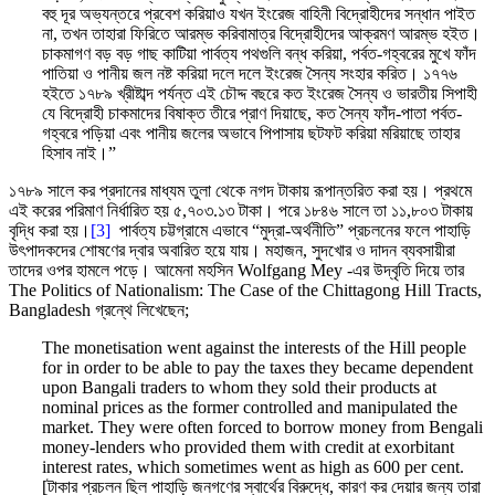
বহু দূর অভ্যন্তরে প্রবেশ করিয়াও যখন ইংরেজ বাহিনী বিদ্রোহীদের সন্ধান পাইত
না, তখন তাহারা ফিরিতে আরম্ভ করিবামাত্র বিদ্রোহীদের আক্রমণ আরম্ভ হইত।
চাকমাগণ বড় বড় গাছ কাটিয়া পার্বত্য পথগুলি বন্ধ করিয়া, পর্বত-গহ্বরের মুখে ফাঁদ
পাতিয়া ও পানীয় জল নষ্ট করিয়া দলে দলে ইংরেজ সৈন্য সংহার করিত। ১৭৭৬
হইতে ১৭৮৯ খ্রীষ্টাব্দ পর্যন্ত এই চৌদ্দ বছরে কত ইংরেজ সৈন্য ও ভারতীয় সিপাহী
যে বিদ্রোহী চাকমাদের বিষাক্ত তীরে প্রাণ দিয়াছে, কত সৈন্য ফাঁদ-পাতা পর্বত-
গহ্বরে পড়িয়া এবং পানীয় জলের অভাবে পিপাসায় ছটফট করিয়া মরিয়াছে তাহার
হিসাব নাই।”
১৭৮৯ সালে কর প্রদানের মাধ্যম তুলা থেকে নগদ টাকায় রূপান্তরিত করা হয়। প্রথমে
এই করের পরিমাণ নির্ধারিত হয় ৫,৭০৩.১৩ টাকা। পরে ১৮৪৬ সালে তা ১১,৮০৩ টাকায়
বৃদ্ধি করা হয়।
[3]
পার্বত্য চট্টগ্রামে এভাবে “মুদ্রা-অর্থনীতি” প্রচলনের ফলে পাহাড়ি
উৎপাদকদের শোষণের দ্বার অবারিত হয়ে যায়। মহাজন, সুদখোর ও দাদন ব্যবসায়ীরা
তাদের ওপর হামলে পড়ে। আমেনা মহসিন Wolfgang Mey -এর উদ্বৃতি দিয়ে তার
The Politics of Nationalism: The Case of the Chittagong Hill Tracts,
Bangladesh গ্রন্থে লিখেছেন;
The monetisation went against the interests of the Hill people
for in order to be able to pay the taxes they became dependent
upon Bangali traders to whom they sold their products at
nominal prices as the former controlled and manipulated the
market. They were often forced to borrow money from Bengali
money-lenders who provided them with credit at exorbitant
interest rates, which sometimes went as high as 600 per cent.
[টাকার প্রচলন ছিল পাহাড়ি জনগণের স্বার্থের বিরুদ্ধে, কারণ কর দেয়ার জন্য তারা