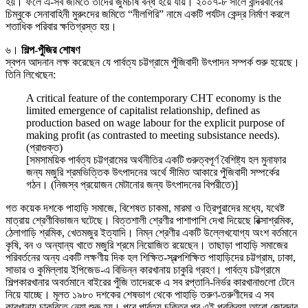
হয়। ফলে এ-সব জমিতে তাদের জুমচাষ বন্ধ হয়ে যায়। ২০০৭-৮ সালে বান্দরবানের
চিম্বুকে সেনাবাহিনী মুরুংদের জমিতে “নীলগিরি” নামে একটি পর্যটন কেন্দ্র নির্মাণ করলে
শতাধিক পরিবার ক্ষতিগ্রস্ত হয়।
৬।
শিল্প-পুঁজির শোষণ
স্বপন আদনান লক্ষ করেছেন যে পার্বত্য চট্টগ্রামে পুঁজিবাদী উৎপাদন সম্পর্ক শুরু হয়েছে।
তিনি লিখেছেন:
A critical feature of the contemporary CHT economy is the
limited emergence of capitalist relationship, defined as
production based on wage labour for the explicit purpose of
making profit (as contrasted to meeting subsistance needs).
(প্রাগুক্ত)
[সমসাময়িক পার্বত্য চট্টগ্রামের অর্থনীতির একটি গুরুত্বপূর্ণ বৈশিষ্ট্য হল মুনাফার
জন্য মজুরি শ্রমভিত্তিক উৎপাদনের অর্থে সীমিত আকারে পুঁজিবাদী সম্পর্কের
গঠন। (নিজস্ব প্রয়োজন মেটানোর জন্য উৎপাদনের বিপরীতে)]
গত কয়েক দশকে পাহাড়ি সমাজে, বিশেষত চাকমা, মারমা ও ত্রিপুরাদের মধ্যে, যথেষ্ট
মাত্রায় শ্রেণীবিভাজন ঘটেছে। বিত্তশালী শ্রেণীর পাশাপাশি দেখা দিয়েছে রিক্সাশ্রমিক,
ঠেলাগাড়ি শ্রমিক, খেতমজুর ইত্যাদি। নিম্ন শ্রেণীর একটি উল্লেখযোগ্য অংশ বর্তমানে
কৃষি, বন ও অন্যান্য খাতে মজুরি শ্রমে নিয়োজিত রয়েছেন। তাছাড়া পাহাড়ি সমাজের
পরিবর্তনের অন্য একটি লক্ষণীয় দিক হল শিক্ষিত-স্বল্পশিক্ষিত পাহাড়িদের চট্টগ্রাম, ঢাকা,
সাভার ও কুমিল্লায় ইপিজেড-এ বিভিন্ন কারখানায় চাকুরি গ্রহণ। পার্বত্য চট্টগ্রামে
শিল্পকারখানার অবর্তমানে বাইরের পুঁজি তাদেরকে এ সব রপ্তানি-নির্ভর কারখানাগুলো টেনে
নিয়ে যাচ্ছে। মূলত ১৯৮০ দশকের শেষভাগ থেকে পাহাড়ি তরুণ-তরুণীদের এ সব
কারখানায় চাকরিতে নেয়া শুরু হয়। পরে পার্বত্য চুক্তির পর এই প্রক্রিয়া আরো জোরদার