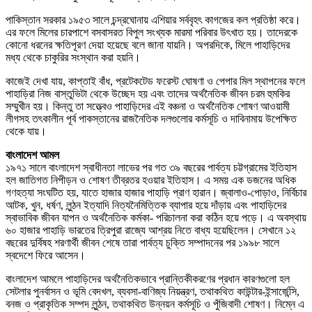
পাকিস্তান সরকার ১৯৫৩ সালে চন্দ্রঘোনায় এশিয়ার সর্ববৃহৎ কাগজের কল প্রতিষ্ঠা করে।
এর ফলে মিলের চারপাশে বসবাসরত বিপুল সংখ্যক মারমা পরিবার উৎখাত হয়। তাদেরকে
কোনো ধরনের ক্ষতিপূরণ দেয়া হয়েছে বলে জানা যায়নি। অপরদিকে, মিলে পাহাড়িদের
মধ্য থেকে চাকুরির সংস্থান করা হয়নি।
কাজেই দেখা যায়, কাপ্তাই বাঁধ, প্রটেকটেড ফরেস্ট ঘোষণা ও পেপার মিল স্থাপনের ফলে
পাহাড়িরা নিজ বাস্তুভিটা থেকে উচ্ছেদ হয় এবং তাদের অর্থনৈতিক জীবন চরম হুমকির
সম্মুখীন হয়। কিন্তু তা সত্ত্বেও পাহাড়িদের এই বঞ্চনা ও অর্থনৈতিক শোষণ আওয়ামী
লীগসহ তৎকালীন পূর্ব পাকস্তানের রাজনৈতিক দলগুলোর কর্মসূচি ও দাবিনামায় উপেক্ষিত
থেকে যায়।
বাংলাদেশ আমল
১৯৭১ সালে বাংলাদেশ স্বাধীনতা লাভের পর গত ৩৯ বছরের পার্বত্য চট্টগ্রামের ইতিহাস
হল জাতিগত নিপীড়ন ও শোষণ তীব্রতর হওয়ার ইতিহাস। এ সময় এক ডজনের অধিক
গণহত্যা সংঘটিত হয়, যাতে হাজার হাজার পাহাড়ি প্রাণ হারান। জ্বালাও-পোড়াও, নির্বিচার
আটক, খুন, ধর্ষণ, লুন্ঠন ইত্যাদি নিত্যনৈমিত্তিক ব্যাপার হয়ে দাঁড়ায় এবং পাহাড়িদের
স্বাভাবিক জীবন যাপন ও অর্থনৈতিক কর্মকা- পরিচালনা করা কঠিন হয়ে পড়ে। এ অবস্থায়
৬০ হাজার পাহাড়ি ভারতের ত্রিপুরা রাজ্যে আশ্রয় নিতে বাধ্য হয়েছিলেন। সেখানে ১২
বছরের দুর্বিষহ শরণার্থী জীবন শেষে তারা পার্বত্য চুক্তি সম্পাদনের পর ১৯৯৮ সালে
স্বদেশে ফিরে আসেন।
বাংলাদেশ আমলে পাহাড়িদের অর্থনৈতিকভাবে প্রান্তিকীকরণের প্রধান কারণগুলো হল
সেটলার পুনর্বাসন ও ভূমি বেদখল, ব্যবসা-বাণিজ্য নিয়ন্ত্রণ, তথাকথিত কাউন্টার-ইন্সার্জেন্সি,
বনজ ও প্রাকৃতিক সম্পদ লুন্ঠন, তথাকথিত উন্নয়ন কর্মসূচি ও পুঁজিবাদী শোষণ। নিম্নে এ