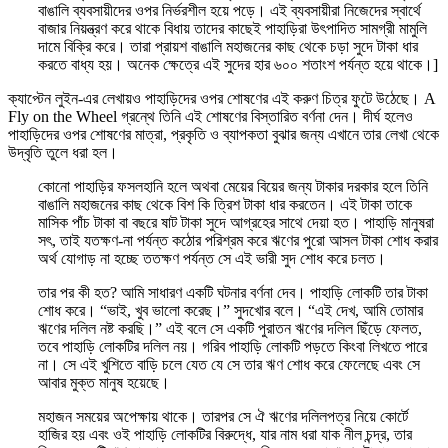
বাঙালি ব্যবসায়ীদের ওপর নির্ভরশীল হয়ে পড়ে। এই ব্যবসায়ীরা নিজেদের স্বার্থে
বাজার নিয়ন্ত্রণ করে থাকে বিধায় তাদের কাছেই পাহাড়িরা উৎপাদিত সামগ্রী মামুলি
দামে বিক্রি করে। তারা প্রায়শ বাঙালি মহাজনের কাছ থেকে চড়া সুদে টাকা ধার
করতে বাধ্য হয়। অনেক ক্ষেত্রে এই সুদের হার ৬০০ শতাংশ পর্যন্ত হয়ে থাকে।]
ক্যাপ্টেন লুইন-এর লেখায়ও পাহাড়িদের ওপর শোষণের এই করুণ চিত্র ফুটে উঠেছে। A
Fly on the Wheel গ্রন্থে তিনি এই শোষণের বিস্তারিত বর্ণনা দেন। দীর্ঘ হলেও
পাহাড়িদের ওপর শোষণের মাত্রা, প্রকৃতি ও ব্যাপকতা বুঝার জন্য এখানে তার লেখা থেকে
উদ্বৃতি তুলে ধরা হল।
কোনো পাহাড়ির ফসলহানি হলে অথবা মেয়ের বিয়ের জন্য টাকার দরকার হলে তিনি
বাঙালি মহাজনের কাছ থেকে বিশ কি ত্রিশ টাকা ধার করতেন। এই টাকা তাকে
মাসিক পাঁচ টাকা বা বছরে ষাট টাকা সুদে আগ্রহের সাথে দেয়া হত। পাহাড়ি মানুষরা
সৎ, তাই যতক্ষণ-না পর্যন্ত কঠোর পরিশ্রম করে ঋণের পুরো আসল টাকা শোধ করার
অর্থ যোগাড় না হচ্ছে ততক্ষণ পর্যন্ত সে এই ভারী সুদ শোধ করে চলত।
তার পর কী হত? আমি সাধারণ একটি ঘটনার বর্ণনা দেব। পাহাড়ি লোকটি তার টাকা
শোধ করে। “ভাই, খুব ভালো করেছ।” সুদখোর বলে। “এই দেখ, আমি তোমার
ঋণের দলিল নষ্ট করছি।” এই বলে সে একটি পুরাতন ঋণের দলিল ছিঁড়ে ফেলত,
তবে পাহাড়ি লোকটির দলিল নয়। গরিব পাহাড়ি লোকটি পড়তে কিংবা লিখতে পারে
না। সে এই খুশিতে বাড়ি চলে যেত যে সে তার ঋণ শোধ করে ফেলেছে এবং সে
আবার মুক্ত মানুষ হয়েছে।
মহাজন সময়ের অপেক্ষায় থাকে। তারপর সে ঐ ঋণের দলিলপত্র নিয়ে কোর্টে
হাজির হয় এবং ওই পাহাড়ি লোকটির বিরুদ্ধে, যার নাম ধরা যাক নীল চন্দ্র, তার