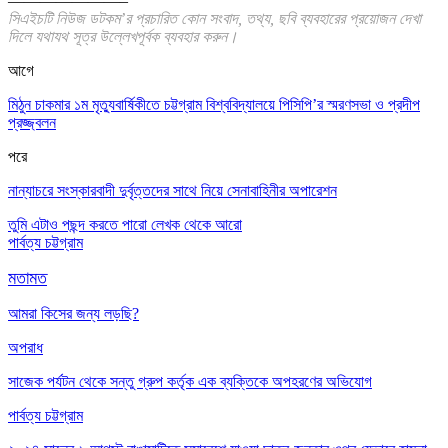
———————–
সিএইচটি নিউজ ডটকম’র প্রচারিত কোন সংবাদ, তথ্য, ছবি ব্যবহারের প্রয়োজন দেখা
দিলে যথাযথ সূত্র উল্লেখপূর্বক ব্যবহার করুন।
আগে
মিঠুন চাকমার ১ম মৃত্যুবার্ষিকীতে চট্টগ্রাম বিশ্ববিদ্যালয়ে পিসিপি’র স্মরণসভা ও প্রদীপ
প্রজ্জ্বলন
পরে
নান্যাচরে সংস্কারবাদী দুর্বৃত্তদের সাথে নিয়ে সেনাবাহিনীর অপারেশন
তুমি এটাও পছন্দ করতে পারো
লেখক থেকে আরো
পার্বত্য চট্টগ্রাম
মতামত
আমরা কিসের জন্য লড়ছি?
অপরাধ
সাজেক পর্যটন থেকে সন্তু গ্রুপ কর্তৃক এক ব্যক্তিকে অপহরণের অভিযোগ
পার্বত্য চট্টগ্রাম