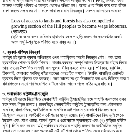
দুর্ভিক্ষ ও খাদ্যাভাবের সময় বহু পাহাড়ির সর্বশেষ আশ্রয় হত বন। কিন্তু উৎখাত হওয়া
অনেক পাহাড়ি পরিবার এ আশ্রয় থেকেও বঞ্চিত হন। বনের ওপর নির্ভর করে তারা জীবন
ধারণ করতে সক্ষম হন না। ফলে তারা হয়ে যান দিনমজুর। স্বপন আদনানের ভাষায়:
Loss of access to lands and forests has also compelled a
growing section of the Hill peoples to become wage labourers.
(প্রাগুক্ত)
(ভূমি ও বনের ওপর অধিকার হারানোর ফলে পাহাড়ি জনগণের ক্রমবর্ধমান একটি
অংশ মজুরি-শ্রমিকে পরিণত হতে বাধ্য হয়।)
২.
ব্যবসা-বাণিজ্য নিয়ন্ত্রণ
পার্বত্য চট্টগ্রামে ব্যবসা-বাণিজ্যের ওপর পাহাড়িদের আদৌ নিয়ন্ত্রণ নেই। বরং তারা
ব্যবসায়িক শোষণের নির্মম শিকার। বাজার-ব্যবস্থা সম্পূর্ণ তাদের নিয়ন্ত্রণের বাইরে বিধায়
তারা তাদের উৎপাদিত সামগ্রী কম মূল্যে বিক্রি করতে বাধ্য হয়। পরিবহন, ব্যাংকিং,
ঠিকাদারি, সেবাখাত সবকিছু বহিরাগতদের একচেটিয়া দখলে। ইদানিং পাহাড়িরা ছোটখাট
ব্যবসার দিকে ঝুঁকতে শুরু করেছে। তবে তাদের সংখ্যা নিতান্তই কম এবং বিভিন্ন কারণে
বহিরাগতদের সাথে প্রতিযোগিতায় টিকে থাকা তাদের পক্ষে কঠিন হয়ে দাঁড়ায়।
৩.
তথাকথিত কাউন্টার-ইন্সার্জেন্সি
পার্বত্য চট্টগ্রামে নিয়োজিত সেনাবাহিনী কাউন্টার ইন্সার্জেন্সির নামে পাহাড়ি জনগণের ওপর
চরম দমন-পীড়ন চালায়। মানবমিত্র সেনাবাহিনীর কাউন্টার ইন্সার্জেন্সির কলা-কৌশলকে
সামরিক, রাজনৈতিক, অর্থনৈতিক ও সামাজিক এই প্রধান চার ভাগে বিভক্ত করে
বিশ্লেষণ করেন। অর্থনৈতিক কৌশলের মধ্যে রয়েছে (ক) পাহাড়িদের নিজ ভূমি থেকে
উচ্ছেদ এবং যৌথ খামার, আদর্শ গ্রাম ও গুচ্ছগ্রামে স্থানান্তর এবং (খ) কৃত্রিম দুর্ভিক্ষ
সৃষ্টি। তিনি মনে করেন “এই প্রক্রিয়ার মাধ্যমে পাহাড়ি জনগণের অর্থনৈতিক সমৃদ্ধি
হওয়া তো দূরের কথা; বরং অনেকেই এই বন্দীশালা থেকে পালিয়ে এসে সর্বস্বান্ত হয়ে