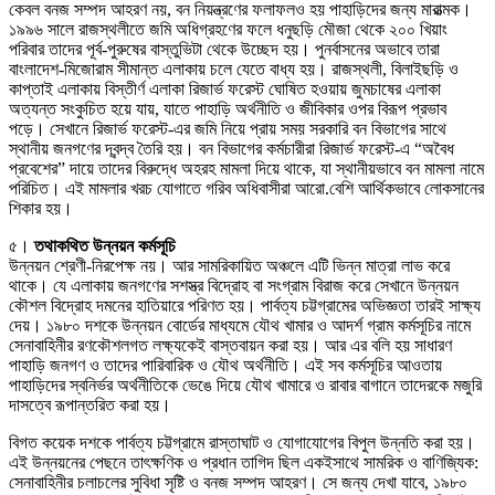
কেবল বনজ সম্পদ আহরণ নয়, বন নিয়ন্ত্রণের ফলাফলও হয় পাহাড়িদের জন্য মারাত্মক।
১৯৯৬ সালে রাজস্থলীতে জমি অধিগ্রহণের ফলে ধনুছড়ি মৌজা থেকে ২০০ খিয়াং
পরিবার তাদের পূর্ব-পুরুষের বাস্তুভিটা থেকে উচ্ছেদ হয়। পুনর্বাসনের অভাবে তারা
বাংলাদেশ-মিজোরাম সীমান্ত এলাকায় চলে যেতে বাধ্য হয়। রাজস্থলী, বিলাইছড়ি ও
কাপ্তাই এলাকায় বিস্তীর্ণ এলাকা রিজার্ভ ফরেস্ট ঘোষিত হওয়ায় জুমচাষের এলাকা
অত্যন্ত সংকুচিত হয়ে যায়, যাতে পাহাড়ি অর্থনীতি ও জীবিকার ওপর বিরূপ প্রভাব
পড়ে। সেখানে রিজার্ভ ফরেস্ট-এর জমি নিয়ে প্রায় সময় সরকারি বন বিভাগের সাথে
স্থানীয় জনগণের দ্বন্দ্ব তৈরি হয়। বন বিভাগের কর্মচারীরা রিজার্ভ ফরেস্ট-এ “অবৈধ
প্রবেশের” দায়ে তাদের বিরুদ্ধে অহরহ মামলা দিয়ে থাকে, যা স্থানীয়ভাবে বন মামলা নামে
পরিচিত। এই মামলার খরচ যোগাতে গরিব অধিবাসীরা আরো.বেশি আর্থিকভাবে লোকসানের
শিকার হয়।
৫।
তথাকথিত উন্নয়ন কর্মসূচি
উন্নয়ন শ্রেণী-নিরপেক্ষ নয়। আর সামরিকায়িত অঞ্চলে এটি ভিন্ন মাত্রা লাভ করে
থাকে। যে এলাকায় জনগণের সশস্ত্র বিদ্রোহ বা সংগ্রাম বিরাজ করে সেখানে উন্নয়ন
কৌশল বিদ্রোহ দমনের হাতিয়ারে পরিণত হয়। পার্বত্য চট্টগ্রামের অভিজ্ঞতা তারই সাক্ষ্য
দেয়। ১৯৮০ দশকে উন্নয়ন বোর্ডের মাধ্যমে যৌথ খামার ও আদর্শ গ্রাম কর্মসূচির নামে
সেনাবাহিনীর রণকৌশলগত লক্ষ্যকেই বাস্তবায়ন করা হয়। আর এর বলি হয় সাধারণ
পাহাড়ি জনগণ ও তাদের পারিবারিক ও যৌথ অর্থনীতি। এই সব কর্মসূচির আওতায়
পাহাড়িদের স্বনির্ভর অর্থনীতিকে ভেঙে দিয়ে যৌথ খামারে ও রাবার বাগানে তাদেরকে মজুরি
দাসত্বে রূপান্তরিত করা হয়।
বিগত কয়েক দশকে পার্বত্য চট্টগ্রামে রাস্তাঘাট ও যোগাযোগের বিপুল উন্নতি করা হয়।
এই উন্নয়নের পেছনে তাৎক্ষণিক ও প্রধান তাগিদ ছিল একইসাথে সামরিক ও বাণিজ্যিক:
সেনাবাহিনীর চলাচলের সুবিধা সৃষ্টি ও বনজ সম্পদ আহরণ। সে জন্য দেখা যাবে, ১৯৮০