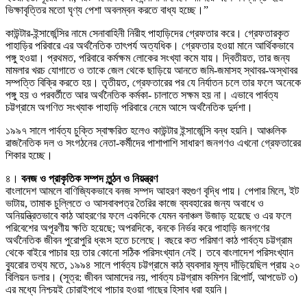
ভিক্ষাবৃত্তির মতো ঘৃণ্য পেশা অবলম্বন করতে বাধ্য হচ্ছে।”
কাউন্টার-ইন্সার্জেন্সির নামে সেনাবাহিনী নিরীহ পাহাড়িদের গ্রেফতার করে। গ্রেফতারকৃত
পাহাড়ির পরিবারে এর অর্থনৈতিক তাৎপর্য অত্যধিক। গ্রেফতার হওয়া মানে আর্থিকভাবে
পঙ্গু হওয়া। প্রথমত, পরিবারে কর্মক্ষম লোকের সংখ্যা কমে যায়। দ্বিতীয়ত, তার জন্য
মামলার খরচ যোগাতে ও তাকে জেল থেকে ছাড়িয়ে আনতে জমি-জমাসহ স্থাবর-অস্থাবর
সম্পত্তি বিক্রি করতে হয়। তৃতীয়ত, গ্রেফতারের পর যে নির্যাতন চলে তার ফলে অনেকে
পঙ্গু হয় ও পরবর্তীতে আর অর্থনৈতিক কর্মকা- চালাতে সক্ষম হয় না। এভাবে পার্বত্য
চট্টগ্রামে অগণিত সংখ্যাক পাহাড়ি পরিবারে নেমে আসে অর্থনৈতিক দুর্দশা।
১৯৯৭ সালে পার্বত্য চুক্তি স্বাক্ষরিত হলেও কাউন্টার ইন্সার্জেন্সি বন্ধ হয়নি। আঞ্চলিক
রাজনৈতিক দল ও সংগঠনের নেতা-কর্মীদের পাশাপাশি সাধারণ জনগণও এখনো গ্রেফতারের
শিকার হচ্ছে।
৪।
বনজ ও প্রাকৃতিক সম্পদ লুন্ঠন ও নিয়ন্ত্রণ
বাংলাদেশ আমলে বাণিজ্যিকভাবে বনজ সম্পদ আহরণ বহুগুণ বৃদ্ধি পায়। পেপার মিলে, ইট
ভাটায়, তামাক চুল্লিতে ও আসবাবপত্র তৈরির কাজে ব্যবহারের জন্য অবাধে ও
অনিয়ন্ত্রিতভাবে কাঠ আহরণের ফলে একদিকে যেমন বনাঞ্চল উজাড় হয়েছে ও এর ফলে
পরিবেশের অপূরণীয় ক্ষতি হয়েছে; অপরদিকে, বনকে নির্ভর করে পাহাড়ি জনগণের
অর্থনৈতিক জীবন পুরোপুরি ধ্বংস হতে চলেছে। বছরে কত পরিমাণ কাঠ পার্বত্য চট্টগ্রাম
থেকে বাইরে পাচার হয় তার কোনো সঠিক পরিসংখ্যান নেই। তবে বাংলাদেশ পরিসংখ্যান
ব্যুরোর তথ্য মতে, ১৯৯৪ সালে পার্বত্য চট্টগ্রামে কাঠ ব্যবসার মূল্য দাঁড়িয়েছিল প্রায় ২০
বিলিয়ন ডলার। (সূত্র: জীবন আমাদের নয়, পার্বত্য চট্টগ্রাম কমিশন রিপোর্ট, আপডেট ৩)
এর মধ্যে নিশ্চয়ই চোরাইপথে পাচার হওয়া গাছের হিসাব ধরা হয়নি।