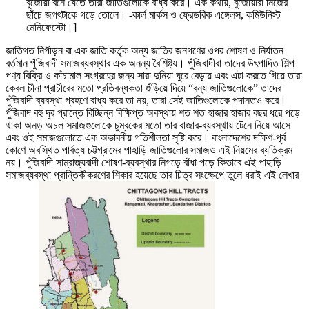
বুর্জোয়া বনে যেতে তারা জাতিগুলোকে বাধ্য করে। এক কথায়, বুর্জোয়ারা নিজের
ছাঁচে জগৎটাকে গড়ে তোলে। -কার্ল মার্কস ও ফ্রেডরিক এঙ্গেলস, কমিউনিস্ট
মেনিফেস্টো।]
জাতিগত নিপীড়ন বা এক জাতি কর্তৃক অন্য জাতির জনগণের ওপর শোষণ ও নির্যাতন
বর্তমান পুঁজিবাদী সমাজব্যবস্থার এক অনন্য বৈশিষ্ট্য। পুঁজিবাদীরা তাদের উৎপাদিত শিল্প
পণ্য বিক্রি ও কাঁচামাল সংগ্রহের জন্য সারা দুনিয়া ঘুরে বেড়ায় এবং এটা করতে গিয়ে তারা
কেবল চীনা প্রাচীরের মতো প্রতিবন্ধকতা গুঁড়িয়ে দিয়ে “বন্য জাতিগুলোকে” তাদের
পুঁজিবাদী ব্যবস্থা গ্রহণে বাধ্য করে তা নয়, তারা সেই জাতিগুলোকে পদানতও করে।
পুঁজিবাদ বহু দূর প্রান্তে বিচ্ছিন্ন বিক্ষিপ্ত অবস্থায় শত শত হাজার হাজার বছর ধরে পড়ে
থাকা অনড় অচল সমাজগুলোকে চুম্বকের মতো তার বাজার-ব্যবস্থায় টেনে নিয়ে আসে
এবং ওই সমাজগুলোতে এক অভাবনীয় গতিশীলতা সৃষ্টি করে। বাংলাদেশের দক্ষিণ-পূর্ব
কোণে অবস্থিত পার্বত্য চট্টগ্রামের পাহাড়ি জাতিগুলোর সমাজও এই নিয়মের ব্যতিক্রম
নয়। পুঁজিবাদী সাম্রাজ্যবাদী শোষণ-ব্যবস্থার নিগড়ে বাঁধা পড়ে কিভাবে এই পাহাড়ি
সমাজব্যবস্থা প্রান্তিকীকরণের শিকার হয়েছে তার চিত্র সংক্ষেপে তুলে ধরাই এই লেখার