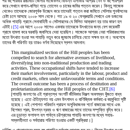
পর বহু পরিবার রাঙামাটি জেলার সাজেকসহ বিভিন্ন এলাকায় আশ্রয় নেন ও বহু পরিশ্রম
করে সেখানে বাগান-বাগিচা গড়ে তোলেন ও চাষের জমির পত্তন করেন। কিন্তু সাজেক
থেকেও তাদেরকে জোরপূর্বক উচ্ছেদ করে তাদেরই পত্তন করা জমিতে সেটলার পুনর্বাসনের
চেষ্টা চলে আসছে ২০০৮ সাল থেকে। গত ১৯ ও ২০ ফেব্রুয়ারি সেখানে এক ডজনের
অধিক পাহাড়ি গ্রামে সেনাবাহিনী ও সেটলারদের যে মিলিত আক্রমণ হয় তার কারণ হল
এটাই।
[5]
এর আগে ২০০৮ সালেও একবার তাদেরকে উৎখাতের জন্য বেশ কয়েকটি
গ্রামে হামলা করে ঘরবাড়ি জ্বালিয়ে দেয়া হয়েছিল। সাজেকে আশ্রয় নেয়া পরিবারগুলোর
মতো উৎখাত হওয়া সব পাহাড়ি নতুন করে জুমচাষ চালিয়ে যেতে সক্ষম হন না। অবশেষে
তাদের কী পরিণতি হয় তারও বর্ণনা দিয়েছেন স্বপন আদনান:
This marginalized section of the Hill peoples has been
compelled to search for alternative avenues of livelihood,
diversifying into non-traditional production and trading
activities. These occupational shifts have tended to increase
their market involvement, particularly in the labour, product and
credit markets, often under unfavourable terms and conditions.
The overall outcome has been a process of destitution and
proletarianization among the Hill peoples of the CHT.
[6]
[পাহাড়ি জনগণের এই প্রান্তস্থ অংশটি জীবিকার বিকল্প অবলম্বন খুঁজতে বাধ্য
হয়েছে। এতে ঐতিহ্যগত নয় এমন উৎপাদন ও বাণিজ্যিক কর্মকা-ের বহুমুখিতা সৃষ্টি
হয়েছে। এই পেশাগত পরিবর্তন প্রায়শ অসুবিধাজনক শর্তে বাজারের সাথে এবং
বিশেষত শ্রম, উৎপন্ন দ্রব্য ও ঋণ বাজারের সাথে তাদের সম্পৃক্তি বৃদ্ধি করে।
এর চূড়ান্ত ফলাফল হল পার্বত্য চট্টগ্রামের পাহাড়ি জনগণের মধ্যে সহায়-
সম্বলহীনতা ও সর্বহারায় পরিণত হওয়ার একটি প্রক্রিয়া।]