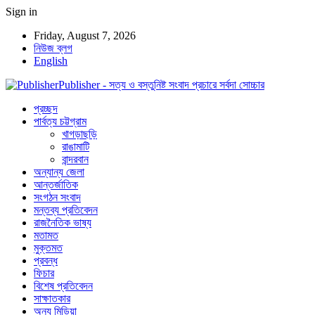
Sign in
Friday, August 7, 2026
নিউজ ব্লগ
English
Publisher - সত্য ও বস্তুনিষ্ট সংবাদ প্রচারে সর্বদা সোচ্চার
প্রচ্ছদ
পার্বত্য চট্টগ্রাম
খাগড়াছড়ি
রাঙামাটি
বান্দরবান
অন্যান্য জেলা
আন্তর্জাতিক
সংগঠন সংবাদ
মন্তব্য প্রতিবেদন
রাজনৈতিক ভাষ্য
মতামত
মুক্তমত
প্রবন্ধ
ফিচার
বিশেষ প্রতিবেদন
সাক্ষাতকার
অন্য মিডিয়া