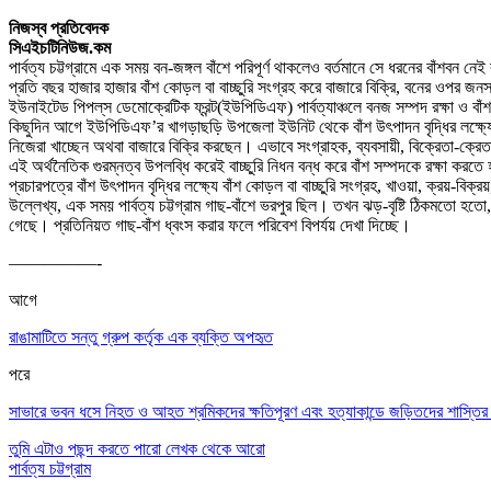
নিজস্ব প্রতিবেদক
সিএইচটিনিউজ.কম
পার্বত্য চট্টগ্রামে এক সময় বন-জঙ্গল বাঁশে পরিপূর্ণ থাকলেও বর্তমানে সে ধরনের বাঁশব
প্রতি বছর হাজার হাজার
বাঁশ কোড়ল বা বাচ্ছুরি সংগ্রহ করে বাজারে বিক্রি, বনের ওপর জন
ইউনাইটেড পিপল্‌স ডেমোক্রেটিক ফ্রন্ট(ইউপিডিএফ) পার্বত্যাঞ্চলে বনজ সম্পদ রক্ষা ও বাঁ
কিছুদিন আগে ইউপিডিএফ’র খাগড়াছড়ি উপজেলা ইউনিট থেকে বাঁশ উ
ৎ
পাদন বৃদ্ধির লক্
নিজেরা খাচ্ছেন অথবা বাজারে বিক্রি করছেন। এভাবে সংগ্রাহক, ব্যবসায়ী, বিক্রেতা-ক্রেতা
এই অর্থনৈতিক গুরম্নত্ব উপলব্ধি করেই বাচ্ছুরি নিধন বন্ধ করে বাঁশ সম্পদকে রক্ষা করতে
প্রচারপত্রে বাঁশ উ
ৎ
পাদন বৃদ্ধির লক্ষ্যে বাঁশ কোড়ল বা বাচ্ছুরি সংগ্রহ, খাওয়া, ক্রয়-বিক
উল্লেখ্য, এক সময় পার্বত্য চট্টগ্রাম গাছ-বাঁশে ভরপুর ছিল। তখন ঝড়-বৃষ্টি ঠিকমতো হত
গেছে। প্রতিনিয়ত গাছ-বাঁশ ধ্বংস করার ফলে পরিবেশ বিপর্যয় দেখা দিচ্ছে।
—————-
আগে
রাঙামাটিতে সন্তু গ্রুপ কর্তৃক এক ব্যক্তি অপহৃত
পরে
সাভারে ভবন ধসে নিহত ও আহত শ্রমিকদের ক্ষতিপূরণ এবং হত্যাকান্ডে জড়িতদের শাস্তির দাব
তুমি এটাও পছন্দ করতে পারো
লেখক থেকে আরো
পার্বত্য চট্টগ্রাম