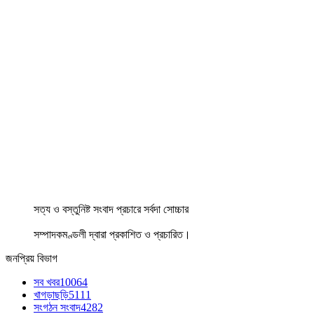
সত্য ও বস্তুনিষ্ট সংবাদ প্রচারে সর্বদা সোচ্চার
সম্পাদকমণ্ডলী দ্বারা প্রকাশিত ও প্রচারিত।
জনপ্রিয় বিভাগ
সব খবর
10064
খাগড়াছড়ি
5111
সংগঠন সংবাদ
4282