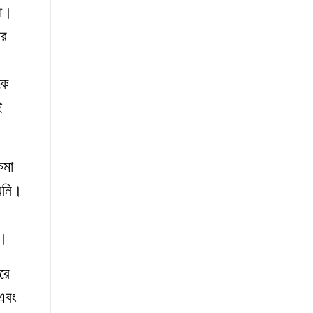
মা।
ার
কে
ই
কমা
েনি।
ি।
রে
 এবং