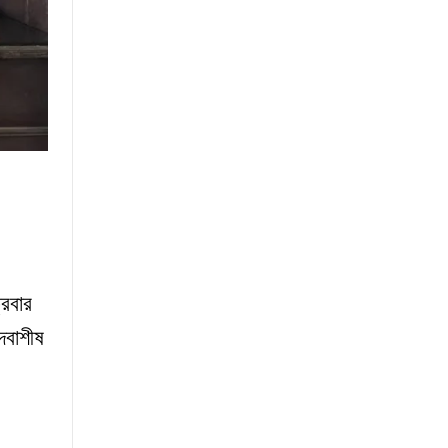
্রবার
েবাশীষ
।