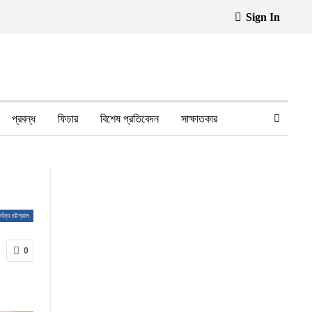
Sign In
প্রবন্ধ
ফিচার
বিশেষ প্রতিবেদন
সাক্ষাতকার
ফেসবুক থেকে
স্বাস্থ্য, চিকিৎসা
র্বত্য চট্টগ্রাম
0