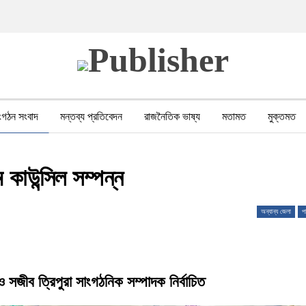
ংগঠন সংবাদ
মন্তব্য প্রতিবেদন
রাজনৈতিক ভাষ্য
মতামত
মুক্তমত
পর সহিংসতা
বন, পরিবেশ, পর্যটন
ভাষা-শিক্ষা
ভিডিও
মানবাধিকার লঙ্ঘন
 কাউন্সিল সম্পন্ন
অন্যান্য জেলা
পা
 সজীব ত্রিপুরা সাংগঠনিক সম্পাদক নির্বাচিত