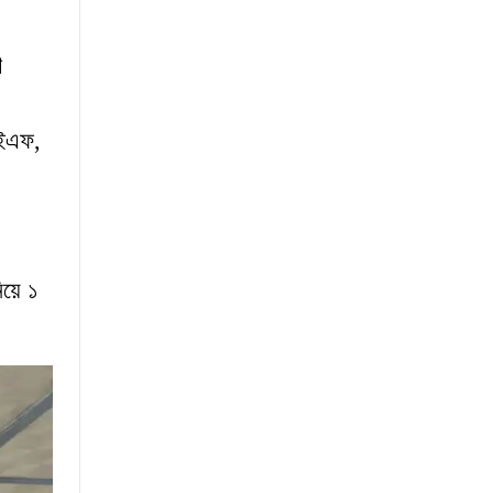
ণ
াইএফ,
য়ে ১