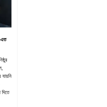
র এত
ষ্ঠুর
ল,
 যায়নি
ও
া দিতে