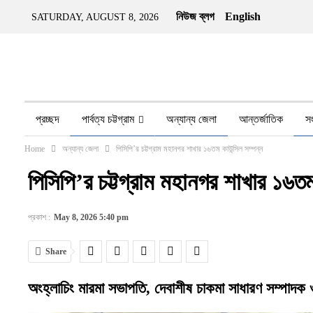
নিউজ ব্লগ
English
SATURDAY, AUGUST 8, 2026
প্রচ্ছদ
পার্বত্য চট্টগ্রাম
অন্যান্য জেলা
আন্তর্জাতিক
স
Home
অন্যান্য জেলা
পিসিপি’র চট্টগ্রাম মহানগর শাখার ১৬তম কাউন্সিল সম্পন্ন
অন্য মিডিয়া
ইতিহাস
জীবন-যাপন
তথ্য প্রযুক্তি
নারীর ও
পিসিপি’র চট্টগ্রাম মহানগর শাখার ১৬তম
প্রকাশ :
May 8, 2026 5:40 pm
Share
অংহ্লাচিং মারমা সভাপতি, দেবাশীষ চাকমা সাধারণ সম্পাদক ও