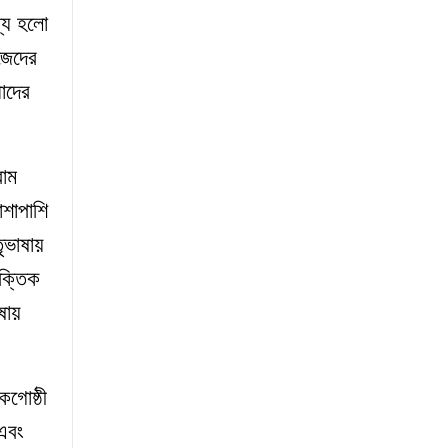
শ্য হলো
জেদের
ধাদের
রাম
াশাপাশি
ৃভাষায়
ৌক্তিক
ায়
গোষ্ঠী
এবং